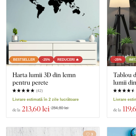
Orientare
Decor
Culoare
Text propriu
Tehnologia producției
BESTSELLER
-25%
REDUCERI 🔥
-25%
IMI
Exclusivitate
Harta lumii 3D din lemn
Tablou d
pentru perete
lumii di
Material
(
42
)
Vizualizare 77 
Livrare estimată în 2 zile lucrătoare
Livrare esti
Adâncime
213
,60 lei
119
,
284,80 lei
de la
de la
3