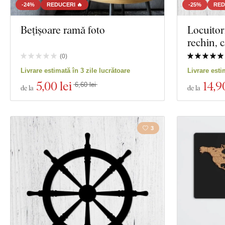
-24%
REDUCERI 🔥
-25%
RED
Bețișoare ramă foto
Locuitori
rechin, c
(
0
)
Livrare estimată în 3 zile lucrătoare
Livrare esti
5
,00 lei
14
,9
6,60 lei
de la
de la
3