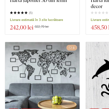
Harta Japoniei 3D din lemn
Harta lu
decor
(
5
)
Livrare estimată în 3 zile lucrătoare
Livrare esti
242
,00 lei
458
,50 
322,70 lei
1