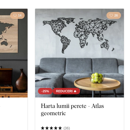
14
26
-25%
REDUCERI 🔥
-
Harta lumii perete - Atlas
geometric
(
36
)