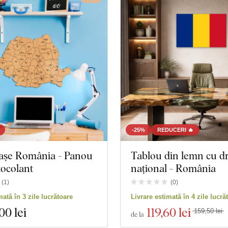
-25%
REDUCERI 🔥
rașe România - Panou
Tablou din lemn cu dr
tocolant
național - România
(
1
)
(
0
)
mată în 3 zile lucrătoare
Livrare estimată în 4 zile lucră
,00 lei
119
,60 lei
159,50 lei
de la