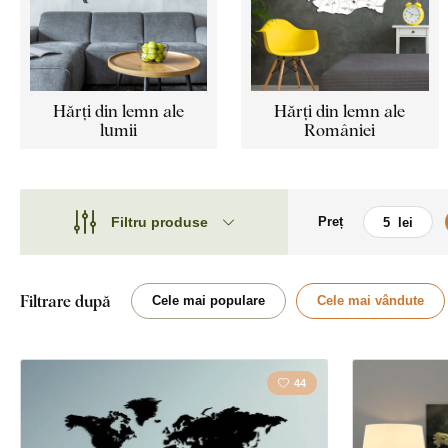
Hărți din lemn ale
Hărți din lemn ale
lumii
României
Filtru produse
Preț
Motiv
Motiv
Stil
Bule
Filtrare după
Cele mai populare
Cele mai vândute
Tip
Hartă
Față
44
Față
Locație