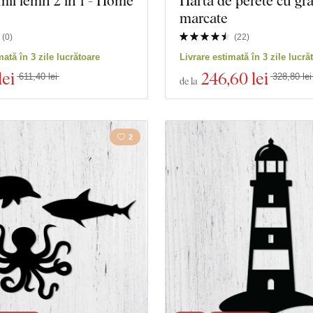
mii lemn 2 în 1 - Home
Hartă de perete cu gra
marcate
(
0
)
(
22
)
mată în 3 zile lucrătoare
Livrare estimată în 3 zile lucră
lei
246
,60 lei
611,40 lei
328,80 lei
de la
2