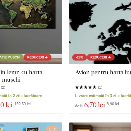
TAȚIE MUȘCHI
REDUCERI 🔥
-25%
REDUCERI 🔥
in lemn cu harta
Avion pentru harta lu
n mușchi
(
2
)
(
1
)
produse
Închidere filtrul
mată în 2 zile lucrătoare
Livrare estimată în 3 zile lucră
60 lei
6
,70 lei
159,50 lei
8,90 lei
de la
2