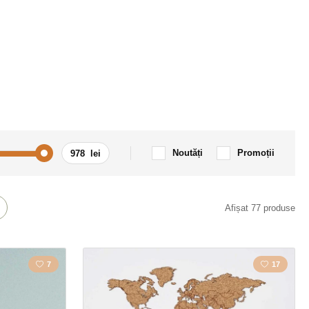
Noutăți
Promoții
Dragoste
Afișat 77 produse
nal
Copac
7
17