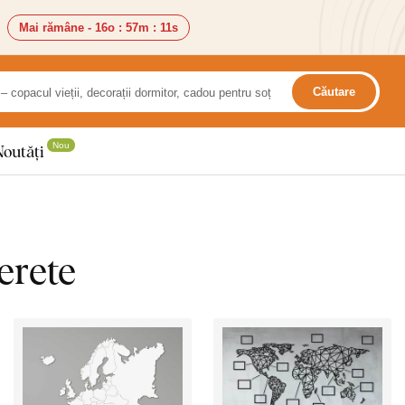
Mai rămâne -
16o
:
57m
:
9s
Căutare
Nou
Noutăți
erete