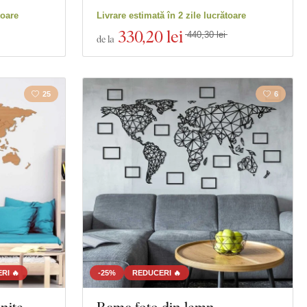
toare
Livrare estimată în 2 zile lucrătoare
330
,20 lei
440,30 lei
de la
25
6
RI 🔥
-25%
REDUCERI 🔥