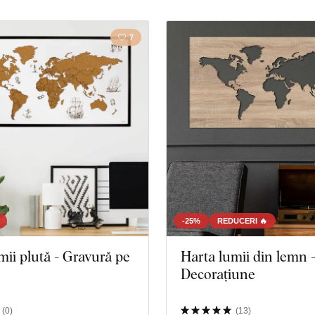
7
-25%
REDUCERI 🔥
mii plută - Gravură pe
Harta lumii din lemn 
Decorațiune
(
0
)
(
13
)