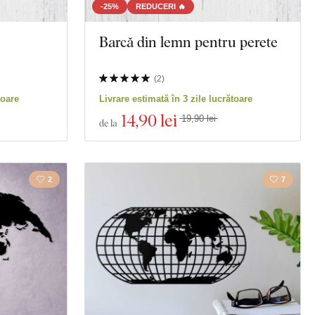
-25%
REDUCERI 🔥
Barcă din lemn pentru perete
(
2
)
toare
Livrare estimată în 3 zile lucrătoare
14
,90 lei
19,90 lei
de la
2
7