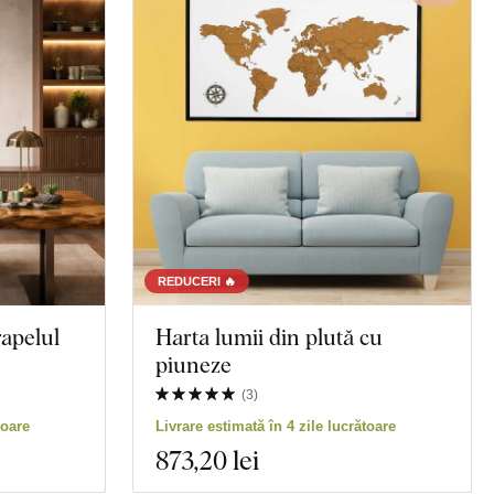
REDUCERI 🔥
apelul
Harta lumii din plută cu
piuneze
(
3
)
toare
Livrare estimată în 4 zile lucrătoare
873
,20 lei