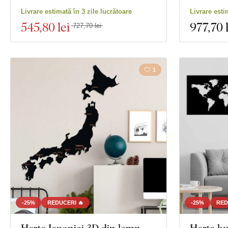
Livrare estimată în 3 zile lucrătoare
Livrare esti
545
,80 lei
977
,70 
727,70 lei
1
-25%
REDUCERI 🔥
-25%
RED