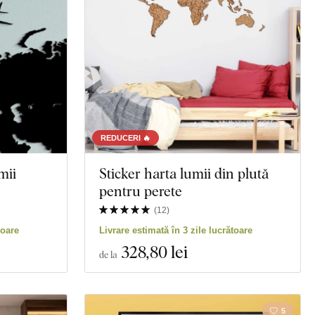
REDUCERI 🔥
mii
Sticker harta lumii din plută
pentru perete
(
12
)
toare
Livrare estimată în 3 zile lucrătoare
328
,80 lei
de la
5