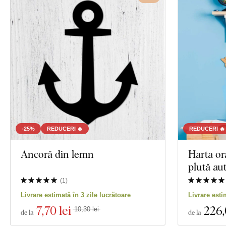
-25%
REDUCERI 🔥
REDUCERI 🔥
Ancoră din lemn
Harta o
plută au
(
1
)
Livrare estimată în 3 zile lucrătoare
Livrare esti
7
,70 lei
226
10,30 lei
de la
de la