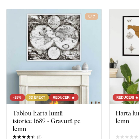
7
-25%
3D EFEKT
REDUCERI 🔥
REDUCERI 🔥
Tablou harta lumii
Harta lu
istorice 1689 - Gravură pe
lemn
lemn
(
2
)