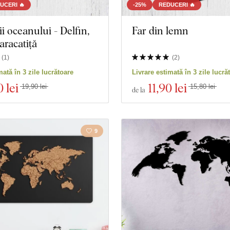
UCERI 🔥
-25%
REDUCERI 🔥
i oceanului - Delfin,
Far din lemn
aracatiță
(
1
)
(
2
)
mată în 3 zile lucrătoare
Livrare estimată în 3 zile lucră
0 lei
11
,90 lei
19,90 lei
15,80 lei
de la
9