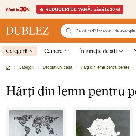
🔥 REDUCERI DE VARĂ: până la 30%!
Categorii
Camere
În funcție de stil
Categorii
Decorațiuni casă
Hărți din lemn pentru perete
Hărți din lemn pentru p