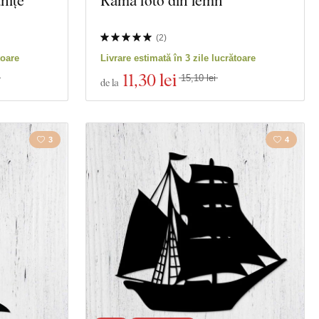
nițe
Rama foto din lemn
(
2
)
toare
Livrare estimată în 3 zile lucrătoare
11
,30 lei
15,10 lei
de la
3
4