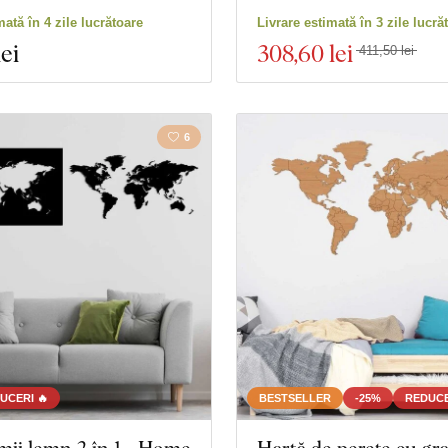
mată în 4 zile lucrătoare
Livrare estimată în 3 zile lucră
lei
308
,60 lei
411,50 lei
6
UCERI 🔥
BESTSELLER
-25%
REDUCE