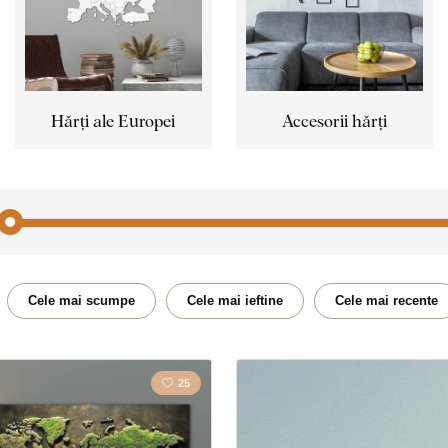
Hărți ale Europei
Accesorii hărți
Călătorie
Flori
Cele mai scumpe
Cele mai ieftine
Cele mai recente
Orașul
Poligo
25
Film
Jocuri