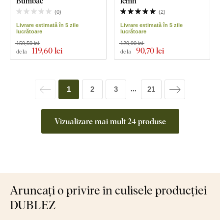
Bumbac
lemn
(
0
)
(
2
)
Livrare estimată în 5 zile
Livrare estimată în 5 zile
lucrătoare
lucrătoare
159,50 lei
120,90 lei
119
,60 lei
90
,70 lei
de la
de la
1
2
3
21
...
Vizualizare mai mult 24 produse
Aruncați o privire în culisele producției
DUBLEZ