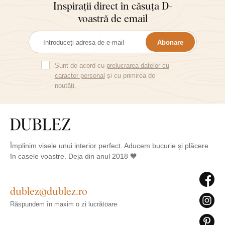
Inspirații direct în căsuța D-
voastră de email
Abonare
Sunt de acord cu
prelucrarea datelor cu
caracter personal
și cu primirea de
noutăți.
Împlinim visele unui interior perfect. Aducem bucurie și plăcere
în casele voastre. Deja din anul 2018 🧡
dublez@dublez.ro
Răspundem în maxim o zi lucrătoare