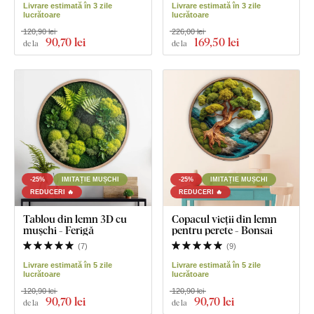
Livrare estimată în 3 zile
Livrare estimată în 3 zile
lucrătoare
lucrătoare
120,90 lei
226,00 lei
90
,70 lei
169
,50 lei
de la
de la
-25%
IMITAȚIE MUȘCHI
-25%
IMITAȚIE MUȘCHI
REDUCERI 🔥
REDUCERI 🔥
Tablou din lemn 3D cu
Copacul vieții din lemn
mușchi - Ferigă
pentru perete - Bonsai
(
7
)
(
9
)
Livrare estimată în 5 zile
Livrare estimată în 5 zile
lucrătoare
lucrătoare
120,90 lei
120,90 lei
90
,70 lei
90
,70 lei
de la
de la