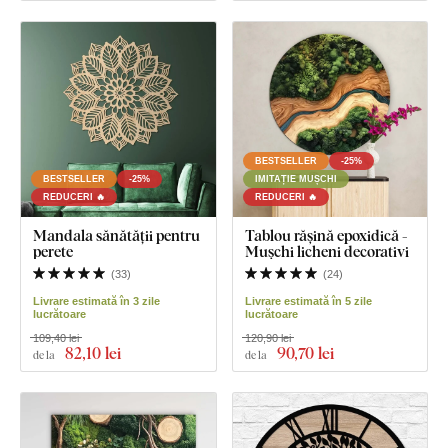
BESTSELLER
-25%
BESTSELLER
-25%
IMITAȚIE MUȘCHI
REDUCERI 🔥
REDUCERI 🔥
Mandala sănătății pentru
Tablou rășină epoxidică -
perete
Mușchi licheni decorativi
(
33
)
(
24
)
Livrare estimată în 3 zile
Livrare estimată în 5 zile
lucrătoare
lucrătoare
109,40 lei
120,90 lei
82
,10 lei
90
,70 lei
de la
de la