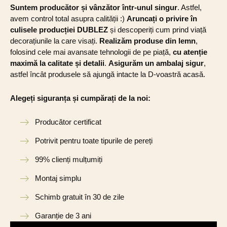
Suntem producător și vânzător într-unul singur
. Astfel,
avem control total asupra calității :)
Aruncați o privire în
culisele producției DUBLEZ
și descoperiți cum prind viață
decorațiunile la care visați.
Realizăm produse din lemn
,
folosind cele mai avansate tehnologii de pe piață,
cu atenție
maximă la calitate și detalii
.
Asigurăm un ambalaj sigur
,
astfel încât produsele să ajungă intacte la D-voastră acasă.
Alegeți siguranța și cumpărați de la noi:
Producător certificat
Potrivit pentru toate tipurile de pereți
99% clienți mulțumiți
Montaj simplu
Schimb gratuit în 30 de zile
Garanție de 3 ani