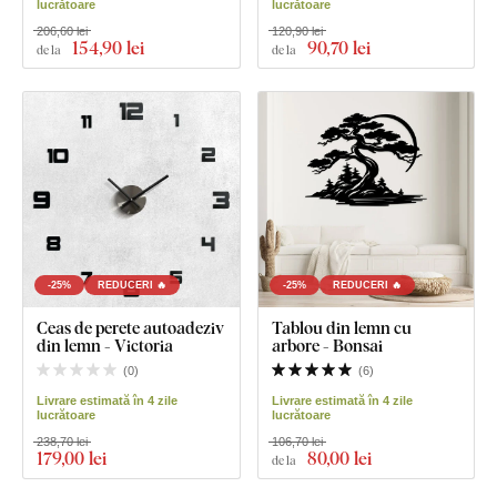
lucrătoare
lucrătoare
206,60 lei
120,90 lei
154
,90 lei
90
,70 lei
de la
de la
-25%
REDUCERI 🔥
-25%
REDUCERI 🔥
Ceas de perete autoadeziv
Tablou din lemn cu
din lemn - Victoria
arbore - Bonsai
(
0
)
(
6
)
Livrare estimată în 4 zile
Livrare estimată în 4 zile
lucrătoare
lucrătoare
238,70 lei
106,70 lei
179
,00 lei
80
,00 lei
de la