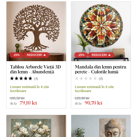
-25%
REDUCERI 🔥
-25%
REDUCERI 🔥
Tablou Arborele Vieții 3D
Mandala din lemn pentru
din lemn - Abundență
perete – Culorile lumii
(
4
)
(
0
)
Livrare estimată în 4 zile
Livrare estimată în 5 zile
lucrătoare
lucrătoare
105,50 lei
120,90 lei
79
,10 lei
90
,70 lei
de la
de la