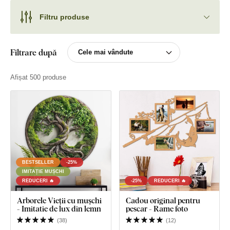
Filtru produse
Filtrare după
Afișat 500 produse
BESTSELLER
-25%
IMITAȚIE MUȘCHI
REDUCERI 🔥
-25%
REDUCERI 🔥
Arborele Vieții cu mușchi
Cadou original pentru
- Imitatie de lux din lemn
pescar - Rame foto
(
38
)
(
12
)