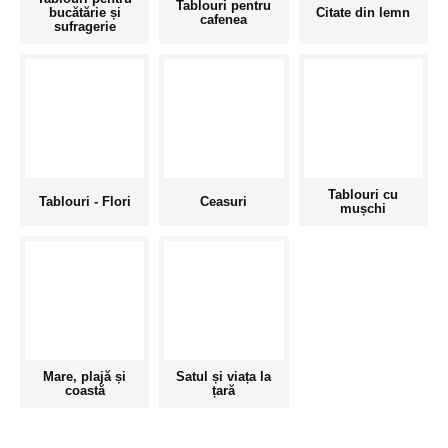
Tablouri pentru
bucătărie și
Citate din lemn
cafenea
sufragerie
Tablouri cu
Tablouri - Flori
Ceasuri
mușchi
Mare, plajă și
Satul și viața la
coastă
țară