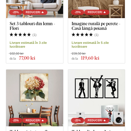
-25%
REDUCERI 🔥
-25%
REDUCERI 🔥
Set 3 tablouri din lemn -
Imagine rurală pe perete -
Flori
Casă lângă poiană
(
1
)
(
1
)
Livrare estimată în 3 zile
Livrare estimată în 5 zile
lucrătoare
lucrătoare
102,60 lei
159,50 lei
77
,00 lei
119
,60 lei
de la
de la
-25%
REDUCERI 🔥
-25%
REDUCERI 🔥