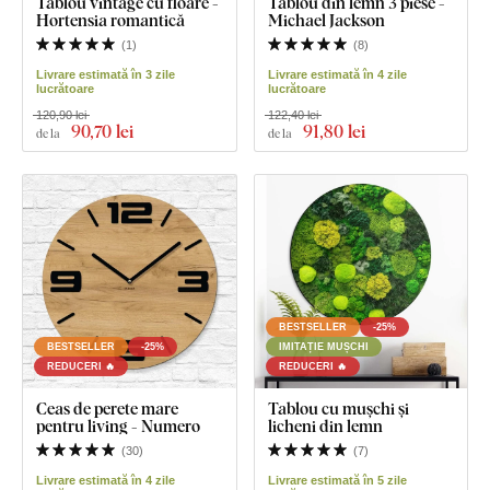
Tablou vintage cu floare -
Tablou din lemn 3 piese -
Hortensia romantică
Michael Jackson
(
1
)
(
8
)
Livrare estimată în 3 zile
Livrare estimată în 4 zile
lucrătoare
lucrătoare
120,90 lei
122,40 lei
90
,70 lei
91
,80 lei
de la
de la
BESTSELLER
-25%
BESTSELLER
-25%
IMITAȚIE MUȘCHI
REDUCERI 🔥
REDUCERI 🔥
Ceas de perete mare
Tablou cu mușchi și
pentru living - Numero
licheni din lemn
(
30
)
(
7
)
Livrare estimată în 4 zile
Livrare estimată în 5 zile