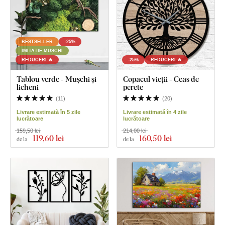
BESTSELLER
-25%
IMITAȚIE MUȘCHI
REDUCERI 🔥
-25%
REDUCERI 🔥
Tablou verde - Mușchi și
Copacul vieții - Ceas de
licheni
perete
(
11
)
(
20
)
Livrare estimată în 5 zile
Livrare estimată în 4 zile
lucrătoare
lucrătoare
159,50 lei
214,00 lei
119
,60 lei
160
,50 lei
de la
de la