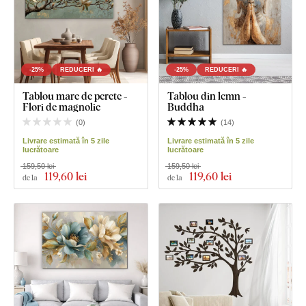
-25%
REDUCERI 🔥
-25%
REDUCERI 🔥
Tablou mare de perete -
Tablou din lemn -
Flori de magnolie
Buddha
(
0
)
(
14
)
Livrare estimată în 5 zile
Livrare estimată în 5 zile
lucrătoare
lucrătoare
159,50 lei
159,50 lei
119
,60 lei
119
,60 lei
de la
de la