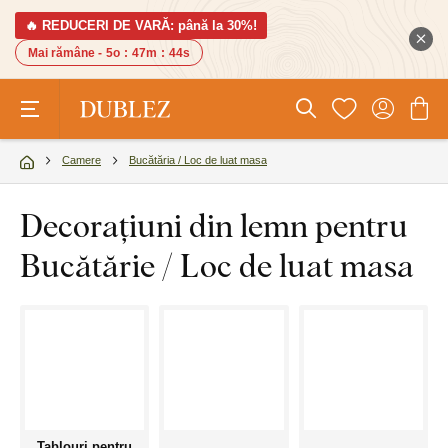
🔥 REDUCERI DE VARĂ: până la 30%!
Mai rămâne -
5o
:
47m
:
43s
Camere
Bucătăria / Loc de luat masa
Decorațiuni din lemn pentru
Bucătărie / Loc de luat masa
Tablouri pentru