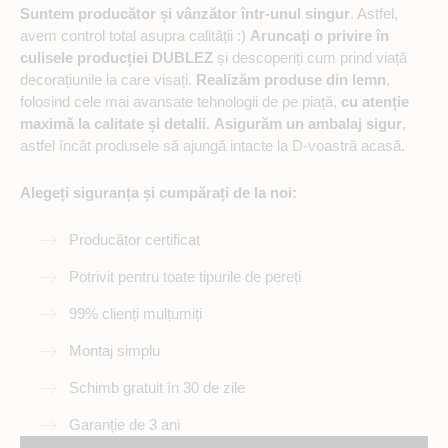
Suntem producător și vânzător într-unul singur
. Astfel,
avem control total asupra calității :)
Aruncați o privire în
culisele producției DUBLEZ
și descoperiți cum prind viață
decorațiunile la care visați.
Realizăm produse din lemn
,
folosind cele mai avansate tehnologii de pe piață,
cu atenție
maximă la calitate și detalii
.
Asigurăm un ambalaj sigur
,
astfel încât produsele să ajungă intacte la D-voastră acasă.
Alegeți siguranța și cumpărați de la noi:
Producător certificat
Potrivit pentru toate tipurile de pereți
99% clienți mulțumiți
Montaj simplu
Schimb gratuit în 30 de zile
Garanție de 3 ani