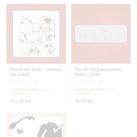
Puzzle din lemn- Animale
Puzzle din lemn pentru
din junglă
băieți - Scule
(
0
)
(
0
)
Livrare estimată în 3 zile
Livrare estimată în 3 zile
lucrătoare
lucrătoare
105
,40 lei
78
,90 lei