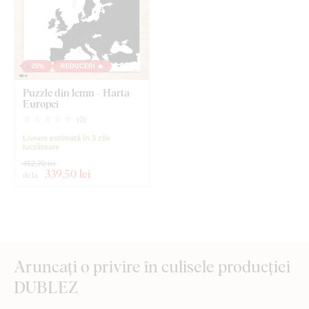
-25%
REDUCERI 🔥
Puzzle din lemn - Harta
Europei
(
0
)
Livrare estimată în 3 zile
lucrătoare
452,70 lei
339
,50 lei
de la
Aruncați o privire în culisele producției
DUBLEZ