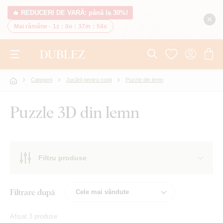
🔥 REDUCERI DE VARĂ: până la 30%!
Mai rămâne -
1z
:
0o
:
37m
:
54s
Categorii
Jucării pentru copii
Puzzle din lemn
Puzzle 3D din lemn
Filtru produse
Filtrare după
Afișat 3 produse