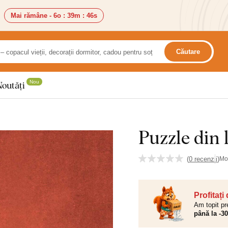
Mai rămâne -
6o
:
39m
:
44s
Căutare
Nou
Noutăți
Puzzle din 
(
0 recenzii
)
Mo
Profitați
Am topit pr
până la -3