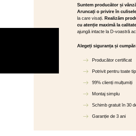
Suntem producător și vânzăt
Aruncați o privire în culis
la care visați.
Realizăm prod
cu atenție maximă la calitate 
ajungă intacte la D-voastră a
Alegeți siguranța și cumpăra
Producător certificat
Potrivit pentru toate tip
99% clienți mulțumiți
Montaj simplu
Schimb gratuit în 30 de
Garanție de 3 ani