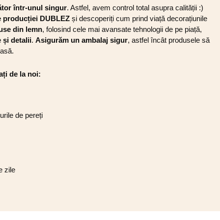
or într-unul singur
. Astfel, avem control total asupra calității :)
ele producției DUBLEZ
și descoperiți cum prind viață decorațiunile
use din lemn
, folosind cele mai avansate tehnologii de pe piață,
și detalii
.
Asigurăm un ambalaj sigur
, astfel încât produsele să
casă.
ți de la noi:
urile de pereți
 zile