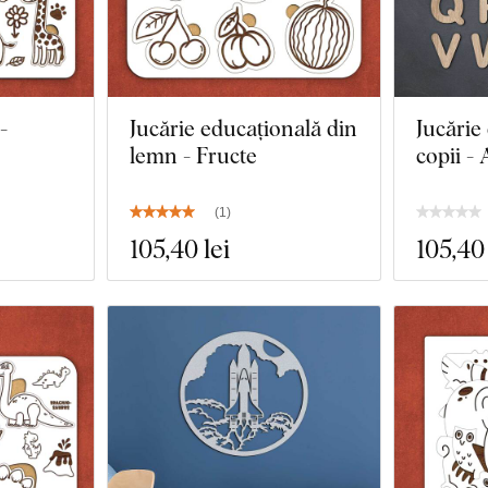
-
Jucărie educațională din
Jucărie
lemn - Fructe
copii - 
(
1
)
105
,40 lei
105
,40