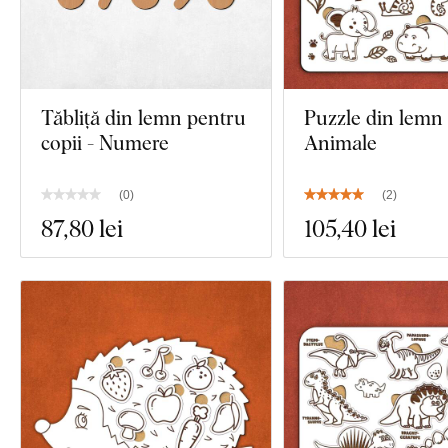
Tăbliță din lemn pentru
Puzzle din lemn 
copii - Numere
Animale
(
0
)
(
2
)
87
,80 lei
105
,40 lei