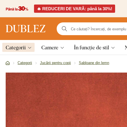
🔥 REDUCERI DE VARĂ: până la 30%!
Categorii
Camere
În funcție de stil
Categorii
Jucării pentru copii
Șabloane din lemn