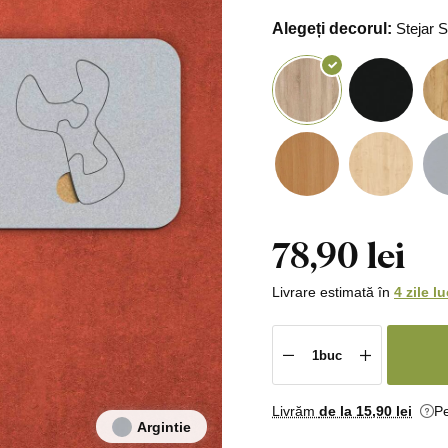
Alegeți decorul:
Stejar
78,90 lei
Livrare estimată în
4 zile l
Livrăm
de la 15
,90 lei
Pe
Argintie