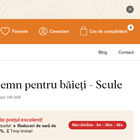
0
Favorite
Conectare
Coș de cumpărături
Blog
Contact
lemn pentru băieți - Scule
del:
HR-009
 de prețul excelent!
Mai rămâne -
6o
:
38m
:
44s
ețurile! ☀️
Reduceri de vară de
0%.
⏳ Timp limitat!