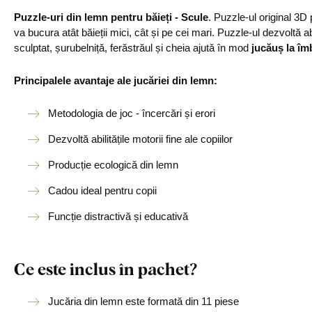
Puzzle-uri din lemn pentru băieți - Scule
. Puzzle-ul original 3D
va bucura atât băieții mici, cât și pe cei mari. Puzzle-ul dezvoltă abi
sculptat, șurubelniță, ferăstrăul și cheia ajută în mod
jucăuș la îmb
Principalele avantaje ale jucăriei din lemn:
Metodologia de joc - încercări și erori
Dezvoltă abilitățile motorii fine ale copiilor
Producție ecologică din lemn
Cadou ideal pentru copii
Funcție distractivă și educativă
Ce este inclus în pachet?
Jucăria din lemn este formată din 11 piese