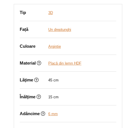
Tip
3D
Față
Un dreptunghi
Culoare
Argintie
Material
Placă din lemn HDF
Lăţime
45 cm
Înălţime
15 cm
Adâncime
6 mm