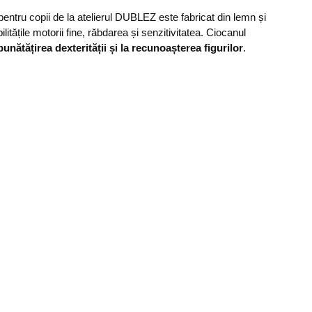
 pentru copii de la atelierul DUBLEZ este fabricat din lemn și
litățile motorii fine, răbdarea și senzitivitatea. Ciocanul
unătățirea dexterității și la recunoașterea figurilor
.