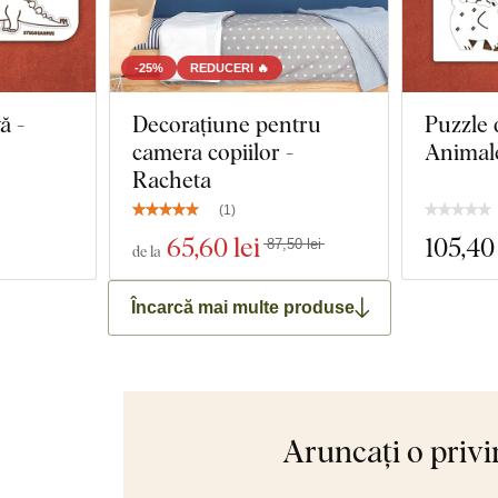
-25%
REDUCERI 🔥
ă -
Decorațiune pentru
Puzzle 
camera copiilor -
Animale
Racheta
(
1
)
65
,60 lei
105
,40
87,50 lei
de la
Încarcă mai multe produse
Aruncați o privi