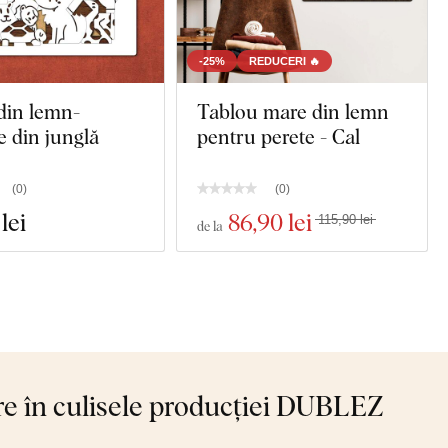
-25%
REDUCERI 🔥
din lemn-
Tablou mare din lemn
 din junglă
pentru perete - Cal
(
0
)
(
0
)
 lei
86
,90 lei
115,90 lei
de la
re în culisele producției DUBLEZ