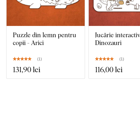
Puzzle din lemn pentru
Jucărie interactiv
copii - Arici
Dinozauri
(
1
)
(
1
)
131
,90 lei
116
,00 lei