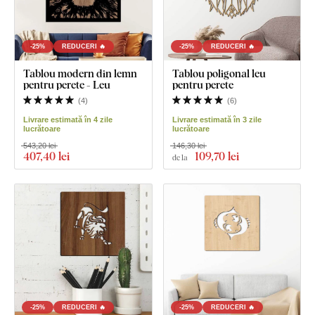
-25%
REDUCERI 🔥
-25%
REDUCERI 🔥
Tablou modern din lemn
Tablou poligonal leu
pentru perete - Leu
pentru perete
(
4
)
(
6
)
Livrare estimată în 4 zile
Livrare estimată în 3 zile
lucrătoare
lucrătoare
543,20 lei
146,30 lei
407
,40 lei
109
,70 lei
de la
-25%
REDUCERI 🔥
-25%
REDUCERI 🔥