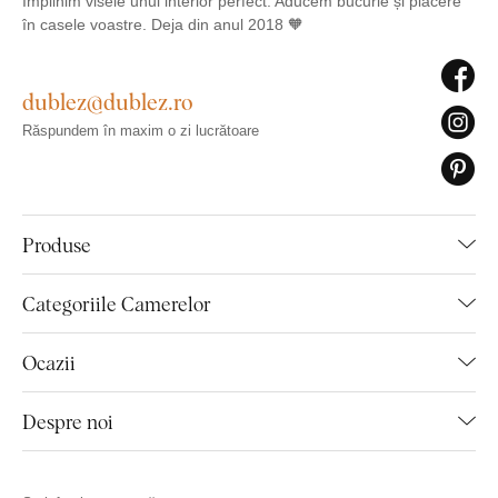
Împlinim visele unui interior perfect. Aducem bucurie și plăcere
în casele voastre. Deja din anul 2018 🧡
dublez@dublez.ro
Răspundem în maxim o zi lucrătoare
Produse
Categoriile Camerelor
Ocazii
Despre noi