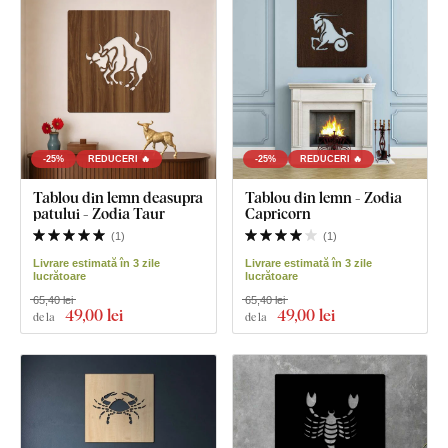
-25%
REDUCERI 🔥
-25%
REDUCERI 🔥
Tablou din lemn deasupra
Tablou din lemn - Zodia
patului - Zodia Taur
Capricorn
(
1
)
(
1
)
Livrare estimată în 3 zile
Livrare estimată în 3 zile
lucrătoare
lucrătoare
65,40 lei
65,40 lei
49
,00 lei
49
,00 lei
de la
de la