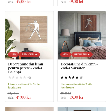
49
,00 lei
49
,00 lei
de la
de la
-25%
REDUCERI 🔥
-25%
REDUCERI 🔥
Decorațiune din lemn
Decorațiune din lemn -
pentru perete - Zodia
Zodia Vărsător
Balanță
(
0
)
(
5
)
Livrare estimată în 3 zile
Livrare estimată în 2 zile
lucrătoare
lucrătoare
65,40 lei
65,40 lei
49
,00 lei
49
,00 lei
de la
de la