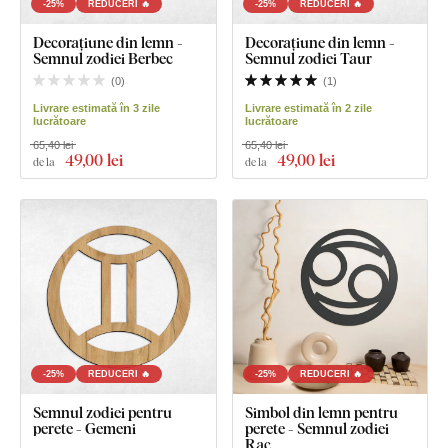
-25%
REDUCERI 🔥
-25%
REDUCERI 🔥
Decorațiune din lemn -
Decorațiune din lemn -
Semnul zodiei Berbec
Semnul zodiei Taur
(
0
)
(
1
)
Livrare estimată în 3 zile
Livrare estimată în 2 zile
lucrătoare
lucrătoare
65,40 lei
65,40 lei
49
,00 lei
49
,00 lei
de la
de la
-25%
REDUCERI 🔥
-25%
REDUCERI 🔥
Semnul zodiei pentru
Simbol din lemn pentru
perete - Gemeni
perete - Semnul zodiei
Rac