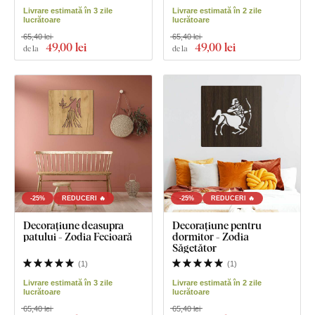
Livrare estimată în 3 zile
Livrare estimată în 2 zile
lucrătoare
lucrătoare
65,40 lei
65,40 lei
49
,00 lei
49
,00 lei
de la
de la
-25%
REDUCERI 🔥
-25%
REDUCERI 🔥
Decorațiune deasupra
Decorațiune pentru
patului - Zodia Fecioară
dormitor - Zodia
Săgetător
(
1
)
(
1
)
Livrare estimată în 3 zile
Livrare estimată în 2 zile
lucrătoare
lucrătoare
65,40 lei
65,40 lei