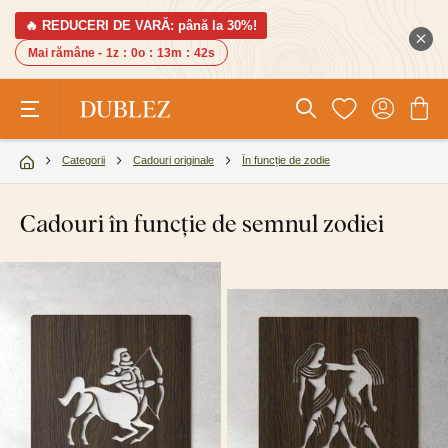
🔥 REDUCERI DE VARĂ: până la 30%!
Mai rămâne -
1z
:
0o
:
13m
:
41s
Categorii
Cadouri originale
În funcție de zodie
Cadouri în funcție de semnul zodiei