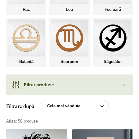
Rac
Leu
Fecioară
Balanță
Scorpion
Săgetător
Filtru produse
Filtrare după
Afișat 58 produse