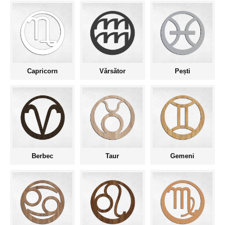
Capricorn
Vărsător
Pești
Berbec
Taur
Gemeni