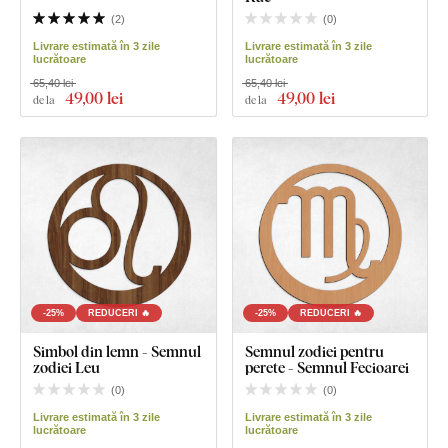
(
2
)
(
0
)
Livrare estimată în 3 zile
Livrare estimată în 3 zile
lucrătoare
lucrătoare
65,40 lei
65,40 lei
49
,00 lei
49
,00 lei
de la
de la
-25%
REDUCERI 🔥
-25%
REDUCERI 🔥
Simbol din lemn - Semnul
Semnul zodiei pentru
zodiei Leu
perete - Semnul Fecioarei
(
0
)
(
0
)
Livrare estimată în 3 zile
Livrare estimată în 3 zile
lucrătoare
lucrătoare