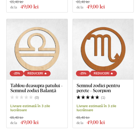
65,40 lei
65,40 lei
49
,00 lei
49
,00 lei
de la
de la
-25%
REDUCERI 🔥
-25%
REDUCERI 🔥
Tablou deasupra patului -
Semnul zodiei pentru
Semnul zodiei Balanță
perete - Scorpion
(
0
)
(
1
)
Livrare estimată în 3 zile
Livrare estimată în 3 zile
lucrătoare
lucrătoare
65,40 lei
65,40 lei
49
,00 lei
49
,00 lei
de la
de la