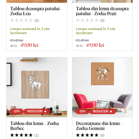
Tablou deasupra patului -
Tablou din lemn deasupra
Zodia Leu
patului - Zodia Pești
(
0
)
(
0
)
Livrare estimată în 3 zile
Livrare estimată în 3 zile
lucrătoare
lucrătoare
65,40 lei
65,40 lei
49
,00 lei
49
,00 lei
de la
de la
-25%
REDUCERI 🔥
-25%
REDUCERI 🔥
Tablou din lemn - Zodia
Decorațiune din lemn -
Berbec
Zodia Gemeni
(
1
)
(
5
)