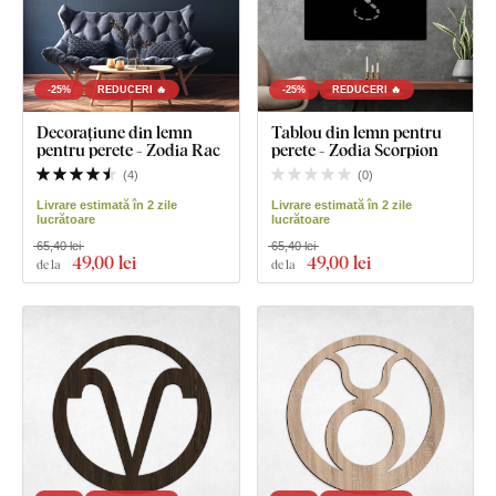
-25%
REDUCERI 🔥
-25%
REDUCERI 🔥
Decorațiune din lemn
Tablou din lemn pentru
pentru perete - Zodia Rac
perete - Zodia Scorpion
(
4
)
(
0
)
Livrare estimată în 2 zile
Livrare estimată în 2 zile
lucrătoare
lucrătoare
65,40 lei
65,40 lei
49
,00 lei
49
,00 lei
de la
de la