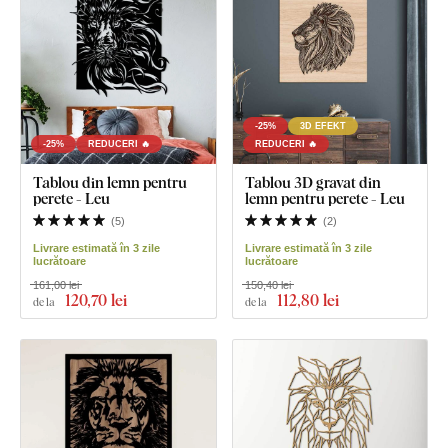
-25%
3D EFEKT
-25%
REDUCERI 🔥
REDUCERI 🔥
Tablou din lemn pentru
Tablou 3D gravat din
perete - Leu
lemn pentru perete - Leu
(
5
)
(
2
)
Livrare estimată în 3 zile
Livrare estimată în 3 zile
lucrătoare
lucrătoare
161,00 lei
150,40 lei
120
,70 lei
112
,80 lei
de la
de la