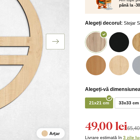
până la -3
Alegeți decorul:
Stejar
Alegeți-vă dimensiunea
21x21 cm
33x33 cm
49,00 lei
65,40 
Arţar
Livrare estimată în
3 zile l