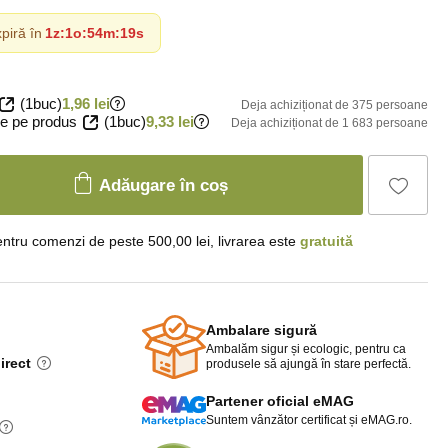
piră în
1z
:
1o
:
54m
:
18s
(1buc)
1,96 lei
Deja achiziționat de 375 persoane
e pe produs
(1buc)
9,33 lei
Deja achiziționat de 1 683 persoane
Adăugare în coș
ntru comenzi de peste 500,00 lei, livrarea este
gratuită
Ambalare sigură
Ambalăm sigur și ecologic, pentru ca
irect
produsele să ajungă în stare perfectă.
Partener oficial eMAG
Suntem vânzător certificat și eMAG.ro.