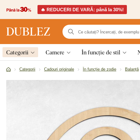
🔥 REDUCERI DE VARĂ: până la 30%!
Categorii
Camere
În funcție de stil
Categorii
Cadouri originale
În funcție de zodie
Balanță