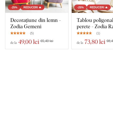
-25%
REDUCERI 🔥
-25%
REDUCERI 🔥
Decorațiune din lemn -
Tablou poligona
Zodia Gemeni
perete - Zodia R
(
5
)
(
1
)
49
,00 lei
73
,80 lei
65,40 lei
98,4
de la
de la