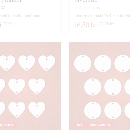
(
1
)
(
0
)
produse
Închidere filtrul
mată în 4 zile lucrătoare
Livrare estimată în 4 zile lucră
i
16
,50 lei
22,00 lei
22,00 lei
UCERI 🔥
-25%
REDUCERI 🔥