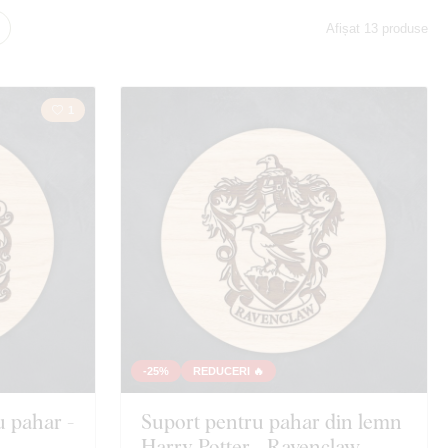
Afișat 13 produse
1
-25%
REDUCERI 🔥
u pahar -
Suport pentru pahar din lemn
Harry Potter - Ravenclaw