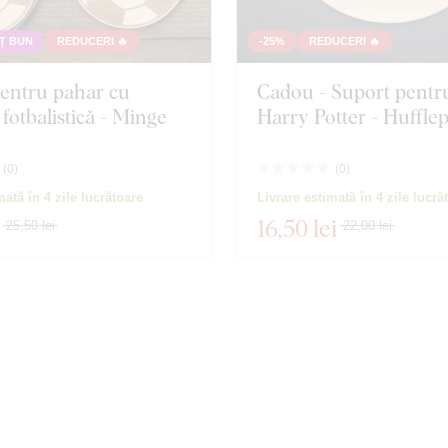
Ț BUN
REDUCERI 🔥
-25%
REDUCERI 🔥
entru pahar cu
Cadou - Suport pentr
 fotbalistică - Minge
Harry Potter - Hufflep
(
0
)
(
0
)
mată în 4 zile lucrătoare
Livrare estimată în 4 zile lucră
16
,50 lei
25,50 lei
22,00 lei