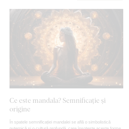
Ce este mandala? Semnificație și
origine
În spatele semnificației mandalei se află o simbolistică
puternică și o cultură profundă, care însoțește aceste forme