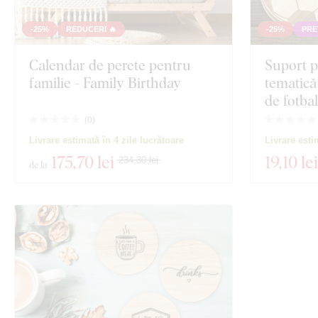
-25%
REDUCERI 🔥
-25%
PRE
Calendar de perete pentru
Suport p
familie - Family Birthday
tematică
de fotbal
(
0
)
Livrare estimată în 4 zile lucrătoare
Livrare esti
175
,70 lei
19
,10 lei
234,30 lei
de la