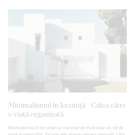
Minimalismul în locuință - Calea către
o viață organizată
Minimalismul în locuință nu mai este de mult doar un stil de
viață al nomazilor. Tot mai des atrage oameni obișnuiți, care