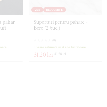
-25%
REDUCERI 🔥
u pahar
Suporturi pentru pahare -
uff
Bere (2 buc.)
(
0
)
toare
Livrare estimată în 4 zile lucrătoare
31
,20 lei
41,60 lei