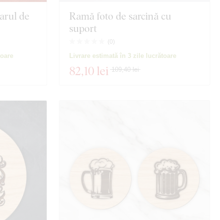
arul de
Ramă foto de sarcină cu
suport
(
0
)
toare
Livrare estimată în 3 zile lucrătoare
82
,10 lei
109,40 lei