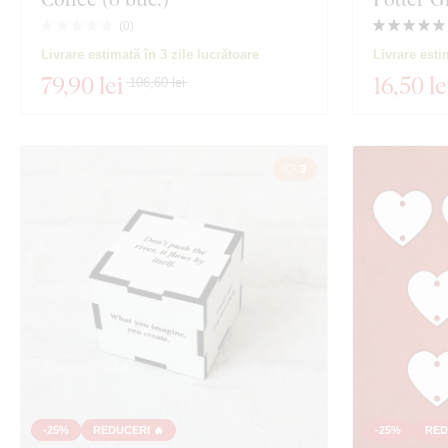
Material
(
0
)
Vizualizare 13 
Livrare estimată în 3 zile lucrătoare
Livrare esti
Adâncime
79
,90 lei
16
,50 le
106,60 lei
3
-25%
REDUCERI 🔥
-25%
RED