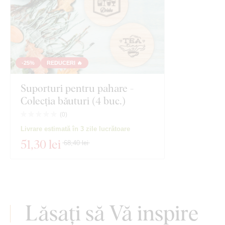
-25%
REDUCERI 🔥
Suporturi pentru pahare -
Colecția băuturi (4 buc.)
(
0
)
Livrare estimată în 3 zile lucrătoare
51
,30 lei
68,40 lei
Lăsați să Vă inspire