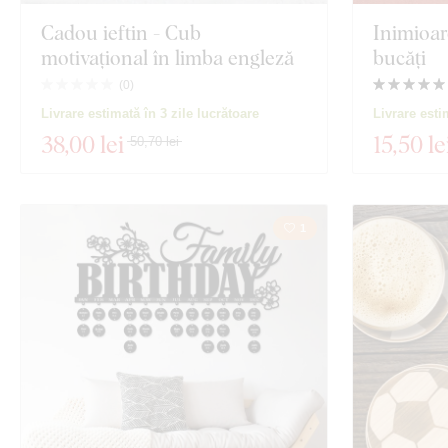
Cadou ieftin - Cub
Inimioare
motivațional în limba engleză
bucăți
(
0
)
Livrare estimată în 3 zile lucrătoare
Livrare esti
38
,00 lei
15
,50 le
50,70 lei
1