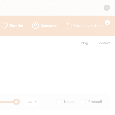
0
Favorite
Conectare
Coș de cumpărături
Blog
Contact
Noutăți
Promoții