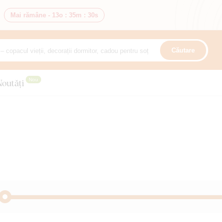
Mai rămâne -
13o
:
35m
:
28s
Căutare
Nou
Noutăți