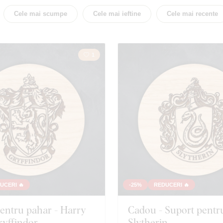
Familia
Sport
Cele mai scumpe
Cele mai ieftine
Cele mai recente
1
UCERI 🔥
-25%
REDUCERI 🔥
entru pahar - Harry
Cadou - Suport pentr
ryffindor
Slytherin