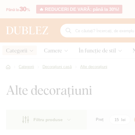
🔥 REDUCERI DE VARĂ: până la 30%!
Categorii
Camere
În funcție de stil
Categorii
Decorațiuni casă
Alte decorațiuni
Alte decorațiuni
Filtru produse
Preț
Motiv
Motiv