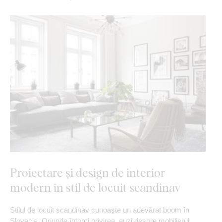
Proiectare și design de interior
modern în stil de locuit scandinav
Stilul de locuit scandinav cunoaște un adevărat boom în
Slovacia. Oriunde întorci privirea, auzi despre mobilierul