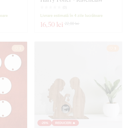
(
0
)
toare
Livrare estimată în 4 zile lucrătoare
16
,50 lei
22,00 lei
1
3
-25%
REDUCERI 🔥