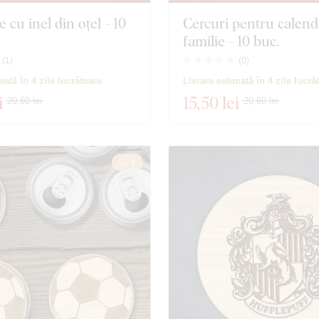
 cu inel din oțel - 10
Cercuri pentru calend
familie - 10 buc.
(
1
)
(
0
)
mată în 4 zile lucrătoare
Livrare estimată în 4 zile lucră
i
15
,50 lei
20,60 lei
20,60 lei
1