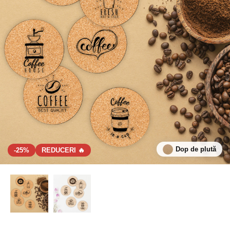
Dop de plută
-25%
REDUCERI 🔥