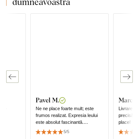
dumneavoastră
Pavel M.
Marco 
gine
Ne ne place foarte mult; este
Livrare rap
frumos realizat. Expresia leului
precisă ș
este absolut fascinantă.
place!
Apreciem de asemenea viteza
5/5
de livrare și precizia ambalării.