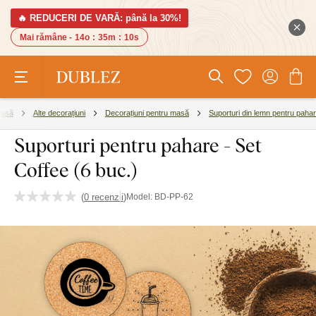
🔥 REDUCERI DE VARĂ: până la 30%!
Mai rămâne -
14o
:
35m
:
9s
casă
Alte decorațiuni
Decorațiuni pentru masă
Suporturi din lemn pentru pahar
Suporturi pentru pahare - Set
Coffee (6 buc.)
(
0 recenzii
)
Model:
BD-PP-62