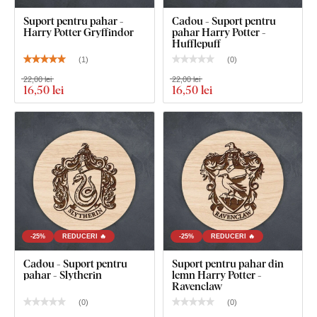
Suport pentru pahar -
Cadou - Suport pentru
Harry Potter Gryffindor
pahar Harry Potter -
Hufflepuff
(
1
)
(
0
)
22,00 lei
22,00 lei
16
,50 lei
16
,50 lei
-25%
REDUCERI 🔥
-25%
REDUCERI 🔥
Cadou - Suport pentru
Suport pentru pahar din
pahar - Slytherin
lemn Harry Potter -
Ravenclaw
(
0
)
(
0
)