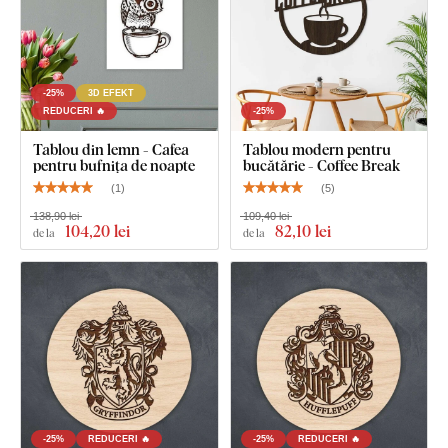
-25%
3D EFEKT
REDUCERI 🔥
-25%
Tablou din lemn - Cafea
Tablou modern pentru
pentru bufnița de noapte
bucătărie - Coffee Break
(
1
)
(
5
)
138,90 lei
109,40 lei
104
,20 lei
82
,10 lei
de la
de la
-25%
REDUCERI 🔥
-25%
REDUCERI 🔥