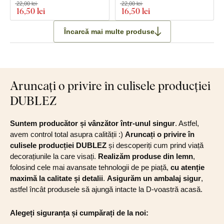
22,00 lei
22,00 lei
16
,50 lei
16
,50 lei
Încarcă mai multe produse
Aruncați o privire în culisele producției
DUBLEZ
Suntem producător și vânzător într-unul singur
. Astfel,
avem control total asupra calității :)
Aruncați o privire în
culisele producției DUBLEZ
și descoperiți cum prind viață
decorațiunile la care visați.
Realizăm produse din lemn
,
folosind cele mai avansate tehnologii de pe piață,
cu atenție
maximă la calitate și detalii
.
Asigurăm un ambalaj sigur
,
astfel încât produsele să ajungă intacte la D-voastră acasă.
Alegeți siguranța și cumpărați de la noi: