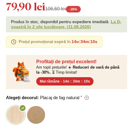
79,90 lei
106,60 lei
-
26
%
Produs în stoc, disponibil pentru expediere imediată.
La D-
voastră în 2 zile lucrătoare.
(
11.08.2026
)
Prețul promoțional expiră în
14o
:
34m
:
9s
Profitați de prețul excelent!
Am topit prețurile! ☀️
Reduceri de vară de până
la -30%.
⏳ Timp limitat!
Mai rămâne -
14o
:
34m
:
9s
Alegeți decorul:
Placaj de fag natural