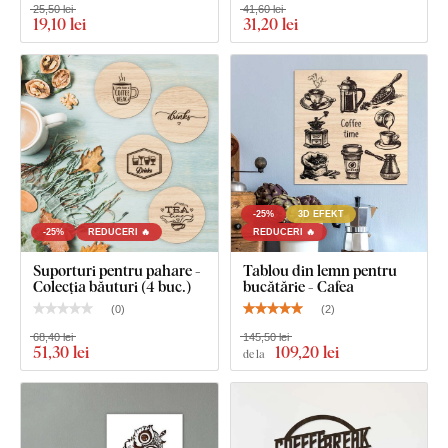
25,50 lei
41,60 lei
19
,10 lei
31
,20 lei
-25%
3D EFEKT
-25%
REDUCERI 🔥
REDUCERI 🔥
Suporturi pentru pahare -
Tablou din lemn pentru
Colecția băuturi (4 buc.)
bucătărie - Cafea
(
0
)
(
2
)
68,40 lei
145,50 lei
51
,30 lei
109
,20 lei
de la