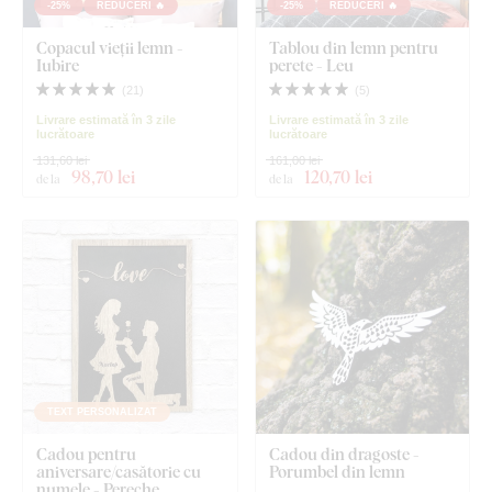
-25%
REDUCERI 🔥
-25%
REDUCERI 🔥
Copacul vieții lemn -
Tablou din lemn pentru
Iubire
perete - Leu
(
21
)
(
5
)
Livrare estimată în 3 zile
Livrare estimată în 3 zile
lucrătoare
lucrătoare
131,60 lei
161,00 lei
98
,70 lei
120
,70 lei
de la
de la
TEXT PERSONALIZAT
Cadou pentru
Cadou din dragoste -
aniversare/casătorie cu
Porumbel din lemn
numele - Pereche