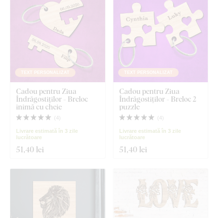
TEXT PERSONALIZAT
TEXT PERSONALIZAT
Cadou pentru Ziua
Cadou pentru Ziua
Îndrăgostiților - Breloc
Îndrăgostiților - Breloc 2
inimă cu cheie
puzzle
(
4
)
(
4
)
Livrare estimată în 3 zile
Livrare estimată în 3 zile
lucrătoare
lucrătoare
51
,40 lei
51
,40 lei