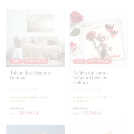
-25%
REDUCERI 🔥
-25%
REDUCERI 🔥
Tablou flori elegante -
Tablou din lemn -
Bumbac
Stăpânul Inelelor -
Gollum
(
0
)
(
0
)
Livrare estimată în 4 zile
Livrare estimată în 4 zile
lucrătoare
lucrătoare
159,50 lei
120,90 lei
119
,60 lei
90
,70 lei
de la
de la