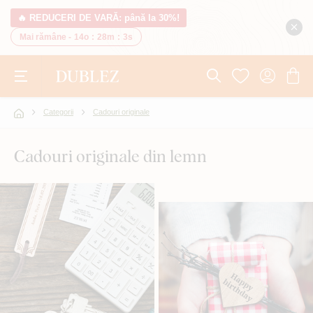
🔥 REDUCERI DE VARĂ: până la 30%!
Mai rămâne -
14o
:
28m
:
2s
Categorii
Cadouri originale
Cadouri originale din lemn