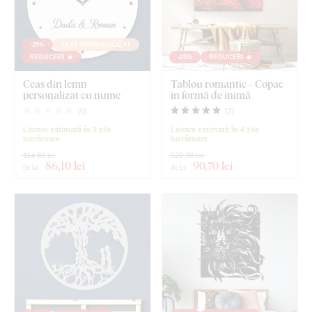
-25%
TEXT PERSONALIZAT
REDUCERI 🔥
-25%
REDUCERI 🔥
Ceas din lemn
Tablou romantic - Copac
personalizat cu nume
în formă de inimă
(
0
)
(
2
)
Livrare estimată în 3 zile
Livrare estimată în 4 zile
lucrătoare
lucrătoare
114,80 lei
120,90 lei
86
,10 lei
90
,70 lei
de la
de la