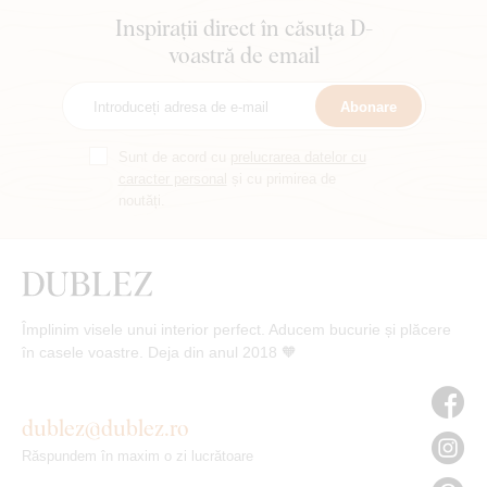
Inspirații direct în căsuța D-
voastră de email
Abonare
Sunt de acord cu
prelucrarea datelor cu
caracter personal
și cu primirea de
noutăți.
Împlinim visele unui interior perfect. Aducem bucurie și plăcere
în casele voastre. Deja din anul 2018 🧡
dublez@dublez.ro
Răspundem în maxim o zi lucrătoare