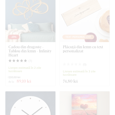
-25%
TEXT PERSONALIZAT
Cadou din dragoste -
Plăcuță din lemn cu text
Tablou din lemn - Infinity
personalizat
Heart
(
7
)
(
0
)
Livrare estimată în 2 zile
lucrătoare
Livrare estimată în 3 zile
lucrătoare
118,80 lei
89
,10 lei
74
,80 lei
de la