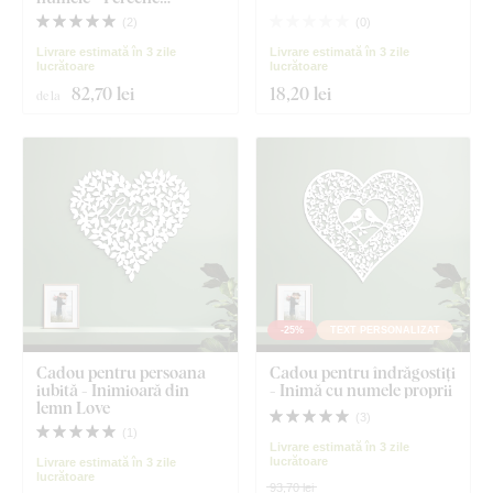
îndrăgostită
(
2
)
(
0
)
Livrare estimată în 3 zile
Livrare estimată în 3 zile
lucrătoare
lucrătoare
82
,70 lei
18
,20 lei
de la
-25%
TEXT PERSONALIZAT
Cadou pentru persoana
Cadou pentru îndrăgostiți
iubită - Inimioară din
- Inimă cu numele proprii
lemn Love
(
3
)
(
1
)
Livrare estimată în 3 zile
lucrătoare
Livrare estimată în 3 zile
lucrătoare
93,70 lei