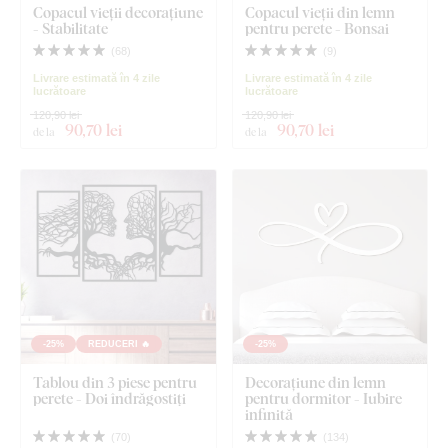
Copacul vieții decorațiune
Copacul vieții din lemn
- Stabilitate
pentru perete - Bonsai
(
68
)
(
9
)
Livrare estimată în 4 zile
Livrare estimată în 4 zile
lucrătoare
lucrătoare
120,90 lei
120,90 lei
90
,70 lei
90
,70 lei
de la
de la
-25%
REDUCERI 🔥
-25%
Tablou din 3 piese pentru
Decorațiune din lemn
perete - Doi îndrăgostiți
pentru dormitor - Iubire
infinită
(
70
)
(
134
)