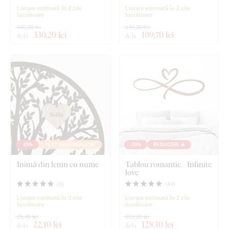
Livrare estimată în 2 zile
Livrare estimată în 2 zile
lucrătoare
lucrătoare
440,30 lei
146,30 lei
330
,20 lei
109
,70 lei
de la
de la
-25%
TEXT PERSONALIZAT
-30%
REDUCERI 🔥
Inimă din lemn cu nume
Tablou romantic - Infinite
love
(
8
)
(
44
)
Livrare estimată în 3 zile
Livrare estimată în 2 zile
lucrătoare
lucrătoare
29,40 lei
183,00 lei
22
,10 lei
128
,10 lei
de la
de la