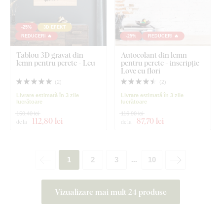
-25%
3D EFEKT
REDUCERI 🔥
-25%
REDUCERI 🔥
Tablou 3D gravat din
Autocolant din lemn
lemn pentru perete - Leu
pentru perete - inscripție
Love cu flori
(
2
)
(
2
)
Livrare estimată în 3 zile
Livrare estimată în 3 zile
lucrătoare
lucrătoare
150,40 lei
116,90 lei
112
,80 lei
87
,70 lei
de la
de la
1
2
3
10
...
Vizualizare mai mult 24 produse