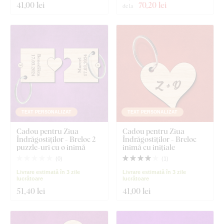
41
,00 lei
70
,20 lei
de la
TEXT PERSONALIZAT
TEXT PERSONALIZAT
Cadou pentru Ziua
Cadou pentru Ziua
Îndrăgostiților - Breloc 2
Îndrăgostiților - Breloc
puzzle-uri cu o inimă
inimă cu inițiale
(
0
)
(
1
)
Livrare estimată în 3 zile
Livrare estimată în 3 zile
lucrătoare
lucrătoare
51
,40 lei
41
,00 lei