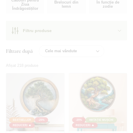
Cadouri pentru
Brelocuri din
În funcție de
Ziua
lemn
zodie
Îndrăgostiților
Filtru produse
Filtrare după
Afișat 218 produse
BESTSELLER
-25%
-25%
IMITAȚIE MUȘCHI
REDUCERI 🔥
REDUCERI 🔥