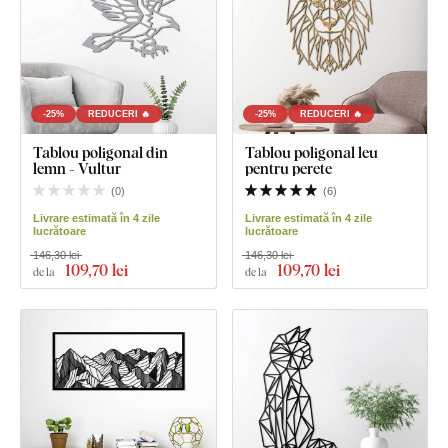
-25%
REDUCERI 🔥
-25%
REDUCERI 🔥
Tablou poligonal din
Tablou poligonal leu
lemn - Vultur
pentru perete
(
0
)
(
6
)
Livrare estimată în 4 zile
Livrare estimată în 4 zile
lucrătoare
lucrătoare
146,30 lei
146,30 lei
109
,70 lei
109
,70 lei
de la
de la