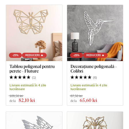
-25%
REDUCERI 🔥
-25%
REDUCERI 🔥
Tablou poligonal pentru
Decorațiune poligonală -
perete - Fluture
Colibri
(
1
)
(
6
)
Livrare estimată în 4 zile
Livrare estimată în 4 zile
lucrătoare
lucrătoare
109,50 lei
87,50 lei
82
,10 lei
65
,60 lei
de la
de la