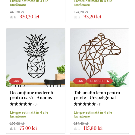
Livrare estimată în 3 zile
Livrare estimată în 4 zile
lucrătoare
lucrătoare
440,30 lei
124,20 lei
330
,20 lei
93
,20 lei
de la
de la
-25%
-25%
REDUCERI 🔥
Decorațiune modernă
Tablou din lemn pentru
pentru casă - Ananas
perete - Urs poligonal
(
3
)
(
1
)
Livrare estimată în 4 zile
Livrare estimată în 4 zile
lucrătoare
lucrătoare
100,00 lei
154,40 lei
75
,00 lei
115
,80 lei
de la
de la