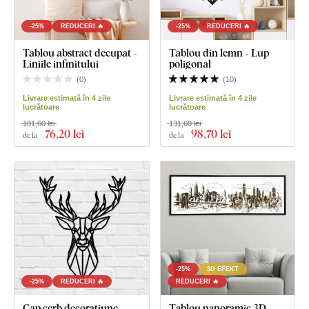
-25%
REDUCERI 🔥
-25%
REDUCERI 🔥
Tablou abstract decupat -
Tablou din lemn - Lup
Liniile infinitului
poligonal
(
0
)
(
10
)
Livrare estimată în 4 zile
Livrare estimată în 4 zile
lucrătoare
lucrătoare
101,60 lei
131,60 lei
76
,20 lei
98
,70 lei
de la
de la
-25%
3D EFEKT
-25%
REDUCERI 🔥
REDUCERI 🔥
Cap cerb decorațiune
Tablou panoramic 3D