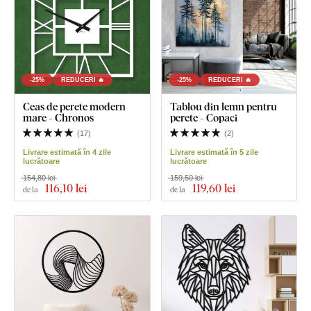
-25%
REDUCERI 🔥
-25%
REDUCERI 🔥
Ceas de perete modern
Tablou din lemn pentru
mare - Chronos
perete - Copaci
(
17
)
(
2
)
Livrare estimată în 4 zile
Livrare estimată în 5 zile
lucrătoare
lucrătoare
154,80 lei
159,50 lei
116
,10 lei
119
,60 lei
de la
de la