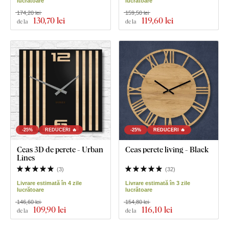
lucrătoare
lucrătoare
174,20 lei
159,50 lei
130
,70 lei
119
,60 lei
de la
de la
-25%
REDUCERI 🔥
-25%
REDUCERI 🔥
Ceas 3D de perete - Urban
Ceas perete living - Black
Lines
(
3
)
(
32
)
Livrare estimată în 4 zile
Livrare estimată în 3 zile
lucrătoare
lucrătoare
146,60 lei
154,80 lei
109
,90 lei
116
,10 lei
de la
de la