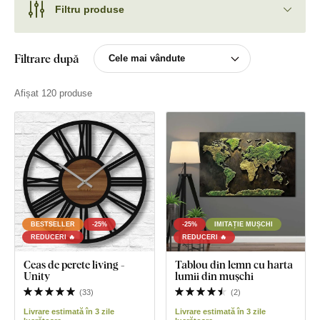
Filtru produse
Filtrare după
Afișat 120 produse
BESTSELLER
-25%
-25%
IMITAȚIE MUȘCHI
REDUCERI 🔥
REDUCERI 🔥
Ceas de perete living -
Tablou din lemn cu harta
Unity
lumii din mușchi
(
33
)
(
2
)
Livrare estimată în 3 zile
Livrare estimată în 3 zile