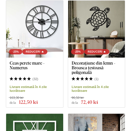
-25%
REDUCERI 🔥
-25%
REDUCERI 🔥
Ceas perete mare -
Decorațiune din lemn -
Numerus
Broasca țestoasă
poligonală
(
32
)
(
1
)
Livrare estimată în 4 zile
Livrare estimată în 4 zile
lucrătoare
lucrătoare
163,30 lei
96,50 lei
122
,50 lei
72
,40 lei
de la
de la