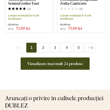
Semnul zodiei Taur
Zodia Capricorn
(
3
)
(
0
)
Livrare estimată în 4 zile
Livrare estimată în 4 zile
lucrătoare
lucrătoare
98,40 lei
98,40 lei
73
,80 lei
73
,80 lei
de la
de la
1
2
3
4
5
Vizualizare mai mult 24 produse
Aruncați o privire în culisele producției
DUBLEZ