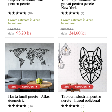
pentru perete
gravat pentru perete -
New York
(
18
)
(
4
)
Livrare estimată în 4 zile
Livrare estimată în 4 zile
lucrătoare
lucrătoare
124,20 lei
322,20 lei
93
,20 lei
241
,60 lei
de la
de la
-25%
REDUCERI 🔥
-25%
REDUCERI 🔥
Harta lumii perete - Atlas
Tablou industrial pentru
geometric
perete - Lupul poligonal
(
36
)
(
5
)