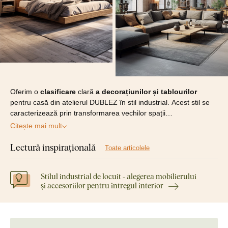
Oferim o
clasificare
clară
a decorațiunilor și tablourilor
pentru casă din atelierul DUBLEZ în stil industrial. Acest stil se
caracterizează prin transformarea vechilor spații…
Citește mai mult
Lectură inspirațională
Toate articolele
Stilul industrial de locuit - alegerea mobilierului
și accesoriilor pentru întregul interior