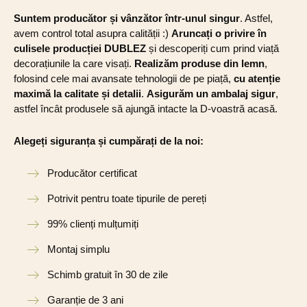
Suntem producător și vânzător într-unul singur
. Astfel,
avem control total asupra calității :)
Aruncați o privire în
culisele producției DUBLEZ
și descoperiți cum prind viață
decorațiunile la care visați.
Realizăm produse din lemn
,
folosind cele mai avansate tehnologii de pe piață,
cu atenție
maximă la calitate și detalii
.
Asigurăm un ambalaj sigur
,
astfel încât produsele să ajungă intacte la D-voastră acasă.
Alegeți siguranța și cumpărați de la noi:
Producător certificat
Potrivit pentru toate tipurile de pereți
99% clienți mulțumiți
Montaj simplu
Schimb gratuit în 30 de zile
Garanție de 3 ani