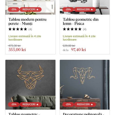
-25%
REDUCERI 🔥
-25%
REDUCERI 🔥
Tablou modern pentru
Tablou geometric din
perete - Munți
lemn - Pisica
(
4
)
(
4
)
Livrare estimată în 4 zile
Livrare estimată în 4 zile
lucrătoare
lucrătoare
473,30 lei
129,80 lei
355
,00 lei
97
,40 lei
de la
-25%
REDUCERI 🔥
-25%
REDUCERI 🔥
Tablou geometric -
Decorațiune poligonală -