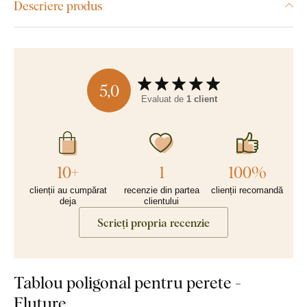
Descriere produs
5,0
Evaluat de
1 client
10+
1
100%
clienții au cumpărat
recenzie din partea
clienții recomandă
deja
clientului
Scrieți propria recenzie
Tablou poligonal pentru perete -
Fluture