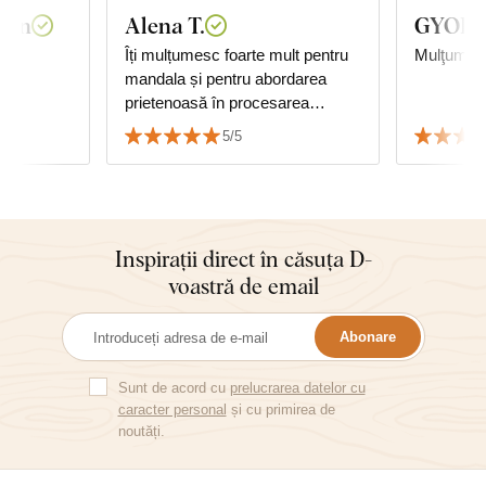
van
Alena T.
GYORG
Îți mulțumesc foarte mult pentru
Mulţumită
mandala și pentru abordarea
prietenoasă în procesarea
comenzii. Mandala ne decorează
5/5
sala multifuncțională, unde
practicăm și yoga:-) Mulțumesc,
Alena
Inspirații direct în căsuța D-
voastră de email
Abonare
Sunt de acord cu
prelucrarea datelor cu
caracter personal
și cu primirea de
noutăți.