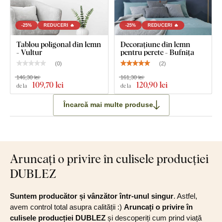
-25%
REDUCERI 🔥
-25%
REDUCERI 🔥
Tablou poligonal din lemn
Decorațiune din lemn
- Vultur
pentru perete - Bufnița
(
0
)
(
2
)
146,30 lei
161,30 lei
109
,70 lei
120
,90 lei
de la
de la
Încarcă mai multe produse
Aruncați o privire în culisele producției
DUBLEZ
Suntem producător și vânzător într-unul singur
. Astfel,
avem control total asupra calității :)
Aruncați o privire în
culisele producției DUBLEZ
și descoperiți cum prind viață