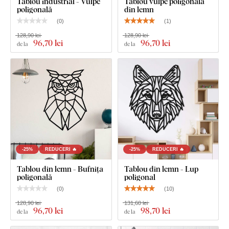
Tablou industrial - Vulpe
Tablou vulpe poligonală
poligonală
din lemn
(
0
)
(
1
)
128,90 lei
128,90 lei
96
,70 lei
96
,70 lei
de la
de la
Puteți alege dintre
12 decorațiuni
cu lac semi-mat, care
crește
rezistența la zgârieturi obișnuite
.
Grosimea
de
3 mm
conferă produsului
efect 3D
cu umbrire delicată, astfel încât pe
perete arată curat și elegant – spre deosebire de autocolantele
subțiri din hârtie.
Placa respectă
standardul european de emisii E1
– este
-25%
REDUCERI 🔥
-25%
REDUCERI 🔥
sigură,
potrivită pentru interior
(inclusiv camera copiilor).
Tablou din lemn - Bufnița
Tablou din lemn - Lup
poligonală
poligonal
Ce este inclus în pachet?
(
0
)
(
10
)
128,90 lei
131,60 lei
96
,70 lei
98
,70 lei
de la
de la
Tablou poligonal pentru perete - Fluture