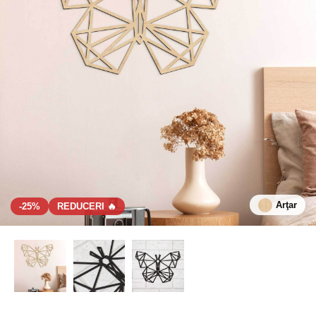
Arţar
-25%
REDUCERI 🔥