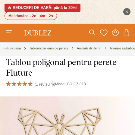
🔥 REDUCERI DE VARĂ: până la 30%!
Mai rămâne -
2o
:
4m
:
1s
corațiuni casă
Tablouri din lemn de perete
Animale din lemn
Animale sălbatice
Tablou poligonal pentru perete -
Fluture
(
1 revizuire
)
Model:
BD-OZ-018