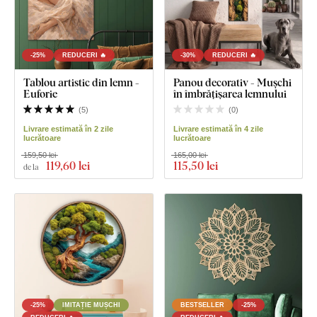
-25%
REDUCERI 🔥
-30%
REDUCERI 🔥
Tablou artistic din lemn -
Panou decorativ - Mușchi
Euforie
în îmbrățișarea lemnului
(
5
)
(
0
)
Livrare estimată în 2 zile
Livrare estimată în 4 zile
lucrătoare
lucrătoare
159,50 lei
165,00 lei
119
,60 lei
115
,50 lei
de la
-25%
IMITAȚIE MUȘCHI
BESTSELLER
-25%