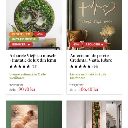
BESTSELLER
-25%
IMITAȚIE MUȘCHI
REDUCERI 🔥
-25%
REDUCERI 🔥
Arborele Vieții cu mușchi
Autocolant de perete -
- Imitatie de lux din lemn
Credință, Viață, Iubire
(
38
)
(
14
)
Livrare estimată în 2 zile
Livrare estimată în 2 zile
lucrătoare
lucrătoare
120,90 lei
141,80 lei
90
,70 lei
106
,40 lei
de la
de la