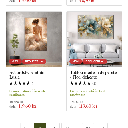
119
,60 lei
90
,70 lei
de la
de la
-25%
REDUCERI 🔥
-25%
REDUCERI 🔥
Act artistic feminin -
Tablou modern de perete
Lusia
- Flori delicate
(
4
)
(
1
)
Livrare estimată în 4 zile
Livrare estimată în 4 zile
lucrătoare
lucrătoare
159,50 lei
159,50 lei
119
,60 lei
119
,60 lei
de la
de la