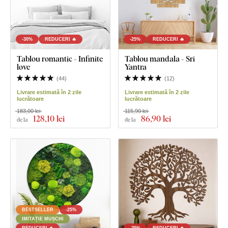
-30%
REDUCERI 🔥
-25%
REDUCERI 🔥
Tablou romantic - Infinite
Tablou mandala - Sri
love
Yantra
(
44
)
(
12
)
Livrare estimată în 2 zile
Livrare estimată în 2 zile
lucrătoare
lucrătoare
183,00 lei
115,90 lei
128
,10 lei
86
,90 lei
de la
de la
BESTSELLER
-25%
IMITAȚIE MUȘCHI
REDUCERI 🔥
-25%
REDUCERI 🔥