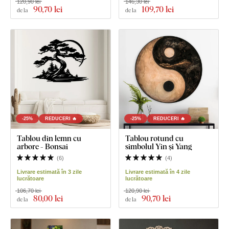
120,90 lei
146,30 lei
90
,70 lei
109
,70 lei
de la
de la
-25%
REDUCERI 🔥
-25%
REDUCERI 🔥
Tablou din lemn cu
Tablou rotund cu
arbore - Bonsai
simbolul Yin și Yang
(
6
)
(
4
)
Livrare estimată în 3 zile
Livrare estimată în 4 zile
lucrătoare
lucrătoare
106,70 lei
120,90 lei
80
,00 lei
90
,70 lei
de la
de la