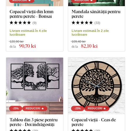
REDUCERI 🔥
REDUCERI 🔥
Copacul vieții din lemn
Mandala sănătății pentru
pentru perete - Bonsai
perete
(
9
)
(
33
)
Livrare estimată în 4 zile
Livrare estimată în 2 zile
lucrătoare
lucrătoare
120,90 lei
109,40 lei
90
,70 lei
82
,10 lei
de la
de la
-25%
REDUCERI 🔥
-25%
REDUCERI 🔥
Tablou din 3 piese pentru
Copacul vieții - Ceas de
perete - Doi îndrăgostiți
perete