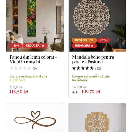
BESTSELLER
-25%
-30%
REDUCERI 🔥
REDUCERI 🔥
Panou din lemn colorat -
Mandala boho pentru
Viață în mușchi
perete - Pasiune
(
0
)
(
92
)
Livrare estimată în 4 zile
Livrare estimată în 2 zile
lucrătoare
lucrătoare
165,00 lei
146,30 lei
115
,50 lei
109
,70 lei
de la