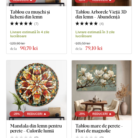
Tablou cu mușchi și
Tablou Arborele Vieții 3D
licheni din lemn
din lemn - Abundență
(
7
)
(
4
)
Livrare estimată în 4 zile
Livrare estimată în 3 zile
lucrătoare
lucrătoare
120,90 lei
105,50 lei
90
,70 lei
79
,10 lei
de la
de la
-25%
REDUCERI 🔥
-25%
REDUCERI 🔥
Mandala din lemn pentru
Tablou mare de perete -
perete – Culorile lumii
Flori de magnolie
(
0
)
(
0
)