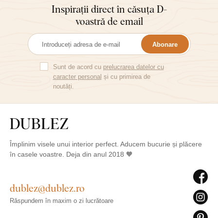
Inspirații direct în căsuța D-
voastră de email
Abonare
Sunt de acord cu
prelucrarea datelor cu
caracter personal
și cu primirea de
noutăți.
Împlinim visele unui interior perfect. Aducem bucurie și plăcere
în casele voastre. Deja din anul 2018 🧡
dublez@dublez.ro
Răspundem în maxim o zi lucrătoare