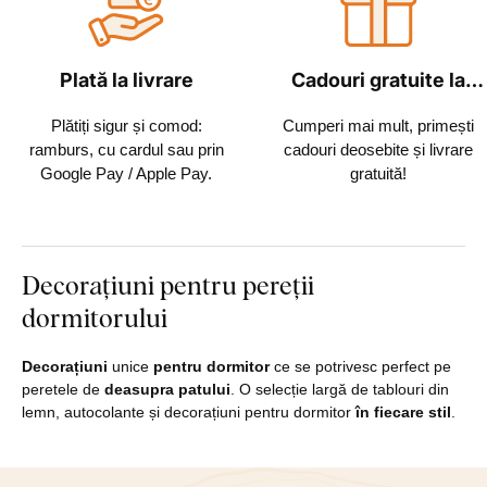
Plată la livrare
Cadouri gratuite la
fiecare comandă
Plătiți sigur și comod:
Cumperi mai mult, primești
ramburs, cu cardul sau prin
cadouri deosebite și livrare
Google Pay / Apple Pay.
gratuită!
Decorațiuni pentru pereții
dormitorului
Decorațiuni
unice
pentru dormitor
ce se potrivesc perfect pe
peretele de
deasupra patului
. O selecție largă de tablouri din
lemn, autocolante și decorațiuni pentru dormitor
în fiecare stil
.