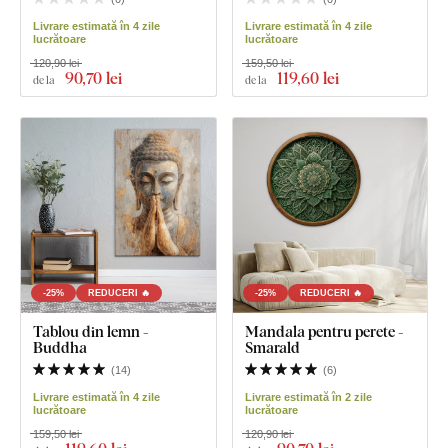
Livrare estimată în 4 zile
Livrare estimată în 4 zile
lucrătoare
lucrătoare
120,90 lei
159,50 lei
90
,70 lei
119
,60 lei
de la
de la
-25%
REDUCERI 🔥
-25%
REDUCERI 🔥
Tablou din lemn -
Mandala pentru perete -
Buddha
Smarald
(
14
)
(
6
)
Livrare estimată în 4 zile
Livrare estimată în 2 zile
lucrătoare
lucrătoare
159,50 lei
120,90 lei