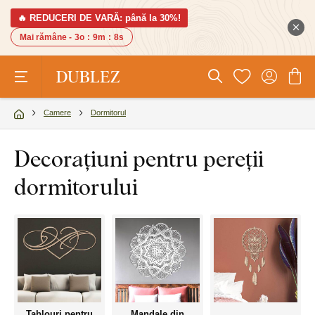
🔥 REDUCERI DE VARĂ: până la 30%!
Mai rămâne -
3o
:
9m
:
7s
Camere
Dormitorul
Decorațiuni pentru pereții
dormitorului
Tablouri pentru
Mandale din