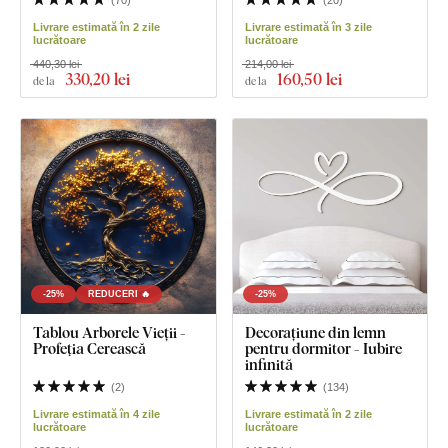
(
70
)
(
20
)
Livrare estimată în 2 zile
Livrare estimată în 3 zile
lucrătoare
lucrătoare
440,30 lei
214,00 lei
330
,20 lei
160
,50 lei
de la
de la
-25%
REDUCERI 🔥
-25%
Tablou Arborele Vieții -
Decorațiune din lemn
Profeția Cerească
pentru dormitor - Iubire
infinită
(
2
)
(
134
)
Livrare estimată în 4 zile
Livrare estimată în 2 zile
lucrătoare
lucrătoare