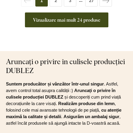
1
2
3
27
...
Vizualizare mai mult 24 produse
Aruncați o privire în culisele producției
DUBLEZ
Suntem producător și vânzător într-unul singur
. Astfel,
avem control total asupra calității :)
Aruncați o privire în
culisele producției DUBLEZ
și descoperiți cum prind viață
decorațiunile la care visați.
Realizăm produse din lemn
,
folosind cele mai avansate tehnologii de pe piață,
cu atenție
maximă la calitate și detalii
.
Asigurăm un ambalaj sigur
,
astfel încât produsele să ajungă intacte la D-voastră acasă.