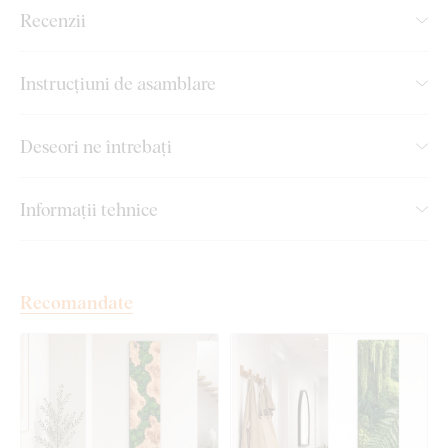
Recenzii
Realizăm tablouri premium, revoluționare din plăci
Instrucțiuni de asamblare
groase de lemn
pe care imprimăm orice model. Folosim
cea
mai avansată tehnologie și vopsele de calitate superioară
.
După ce placa este imprimată, decupăm tabloul cu ajutorul
Deseori ne întrebați
tehnologiei laser, obținând astfel o margine maro închis
elegantă, ce pune în valoare și mai mult designul.
Informații tehnice
Principalele avantaje ale tabloului
din lemn DUBLEZ cu imprimare
Recomandate
color:
Manoperă de calitate superioară
Culori de 3 ori mai intense
decât tablourile pe pânză
Tabloul este 100% plat și nu se deformează