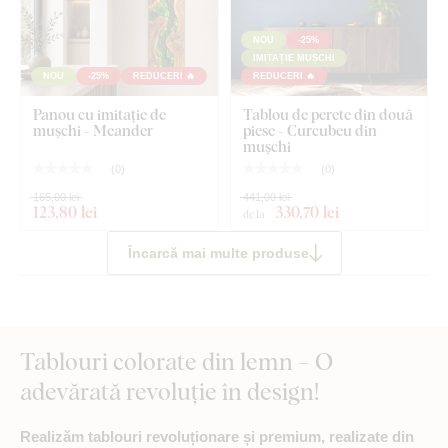
NOU
-25%
IMITAȚIE MUȘCHI
NOU
-25%
REDUCERI 🔥
REDUCERI 🔥
Panou cu imitație de
Tablou de perete din două
mușchi - Meander
piese - Curcubeu din
mușchi
(
0
)
(
0
)
165,00 lei
441,00 lei
123
,80 lei
330
,70 lei
de la
Încarcă mai multe produse
Tablouri colorate din lemn – O
adevărată revoluție în design!
Realizăm tablouri revoluționare și premium, realizate din