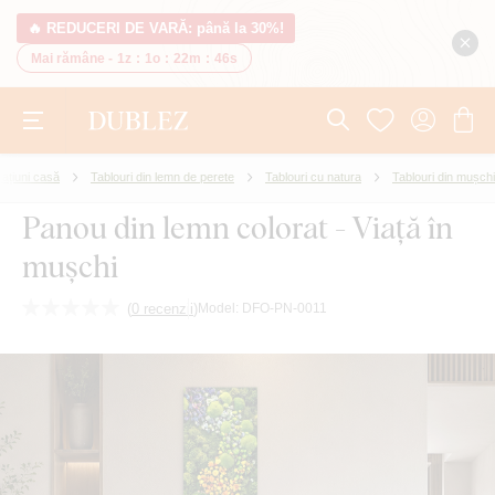
🔥 REDUCERI DE VARĂ: până la 30%!
Mai rămâne -
1z
:
1o
:
22m
:
45s
ațiuni casă
Tablouri din lemn de perete
Tablouri cu natura
Tablouri din mușchi
Panou din lemn colorat - Viață în
mușchi
(
0 recenzii
)
Model:
DFO-PN-0011