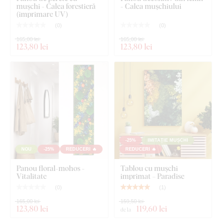
tablourile noastre sunt mai solide, mai masive și se fixează
mușchi - Calea forestieră
- Calea mușchiului
(imprimare UV)
mai bine pe perete. Greutatea este menționată în parametrii
tehnici.
Recomandăm agățarea pe dibluri sau pe cuie mai
(
0
)
(
0
)
rezistente
.
165,00 lei
165,00 lei
123
,80 lei
123
,80 lei
-25%
IMITAȚIE MUȘCHI
NOU
-25%
REDUCERI 🔥
REDUCERI 🔥
Panou floral-mohos -
Tablou cu mușchi
Vitalitate
imprimat – Paradise
(
0
)
(
1
)
165,00 lei
159,50 lei
123
,80 lei
119
,60 lei
de la
Ce este inclus în pachet?