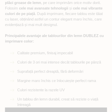
plăci groase de lemn
, pe care imprimăm orice motiv dorit.
Folosim
cele mai avansate tehnologii
și
cele mai vibrante
culori de pe piață
. După imprimare, fiecare tablou este tăiat
cu laser, obținând astfel un contur elegant maro închis, care
evidențiază și mai mult designul.
Principalele avantaje ale tablourilor din lemn DUBLEZ cu
imprimare color:
Calitate premium, finisaj impecabil
Culori de 3 ori mai intense decât tablourile pe pânză
Suprafață perfect dreaptă, fără deformări
Margine maro închis ce înlocuiește perfect rama
Culori rezistente la razele UV
Un tablou din lemn durabil, creat să reziste o viață
întreagă