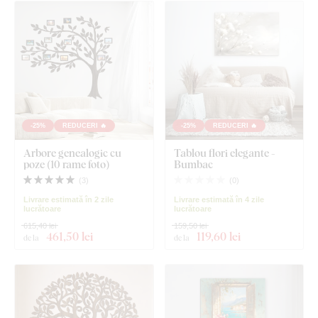
-25%
REDUCERI 🔥
-25%
REDUCERI 🔥
Arbore genealogic cu
Tablou flori elegante -
poze (10 rame foto)
Bumbac
(
3
)
(
0
)
Livrare estimată în 2 zile
Livrare estimată în 4 zile
lucrătoare
lucrătoare
615,40 lei
159,50 lei
461
,50 lei
119
,60 lei
de la
de la