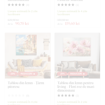
(
4
)
(
1
)
Livrare estimată în 2 zile
Livrare estimată în 4 zile
lucrătoare
lucrătoare
120,90 lei
159,50 lei
90
,70 lei
119
,60 lei
de la
de la
-25%
REDUCERI 🔥
-25%
REDUCERI 🔥
Tablou din lemn - Țărm
Tablou din lemn pentru
pitoresc
living - Flori roz de mari
dimensiuni
(
0
)
(
1
)
Livrare estimată în 4 zile
Livrare estimată în 2 zile
lucrătoare
lucrătoare