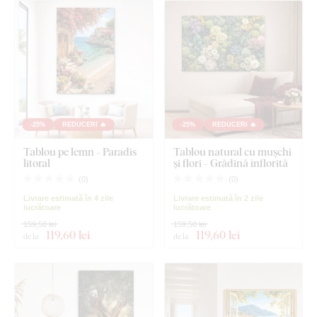
-25%
REDUCERI 🔥
-25%
REDUCERI 🔥
Tablou pe lemn - Paradis
Tablou natural cu mușchi
litoral
și flori - Grădină înflorită
(
0
)
(
0
)
Livrare estimată în 4 zile
Livrare estimată în 2 zile
lucrătoare
lucrătoare
159,50 lei
159,50 lei
119
,60 lei
119
,60 lei
de la
de la