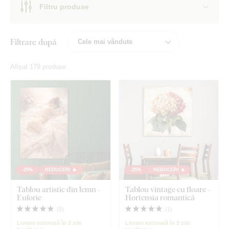
Filtru produse
Filtrare după
Afișat 179 produse
-25%
REDUCERI 🔥
-25%
REDUCERI 🔥
Tablou artistic din lemn -
Tablou vintage cu floare -
Euforie
Hortensia romantică
(
5
)
(
1
)
Livrare estimată în 2 zile
Livrare estimată în 2 zile