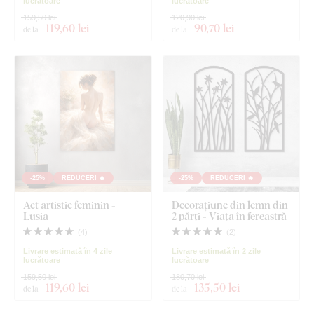
lucrătoare
lucrătoare
159,50 lei
120,90 lei
119
,60 lei
90
,70 lei
de la
de la
-25%
REDUCERI 🔥
-25%
REDUCERI 🔥
Act artistic feminin -
Decorațiune din lemn din
Lusia
2 părți - Viața în fereastră
(
4
)
(
2
)
Livrare estimată în 4 zile
Livrare estimată în 2 zile
lucrătoare
lucrătoare
159,50 lei
180,70 lei
119
,60 lei
135
,50 lei
de la
de la