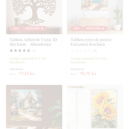
-25%
REDUCERI 🔥
-25%
REDUCERI 🔥
Tablou Arborele Vieții 3D
Tablou retro de perete -
din lemn - Abundență
Fereastră deschisă
(
4
)
(
0
)
Livrare estimată în 3 zile
Livrare estimată în 4 zile
lucrătoare
lucrătoare
105,50 lei
120,90 lei
79
,10 lei
90
,70 lei
de la
de la