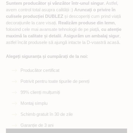
Suntem producător și vânzător într-unul singur
. Astfel,
avem control total asupra calității :)
Aruncați o privire în
culisele producției DUBLEZ
și descoperiți cum prind viață
decorațiunile la care visați.
Realizăm produse din lemn
,
folosind cele mai avansate tehnologii de pe piață,
cu atenție
maximă la calitate și detalii
.
Asigurăm un ambalaj sigur
,
astfel încât produsele să ajungă intacte la D-voastră acasă.
Alegeți siguranța și cumpărați de la noi:
Producător certificat
Potrivit pentru toate tipurile de pereți
99% clienți mulțumiți
Montaj simplu
Schimb gratuit în 30 de zile
Garanție de 3 ani