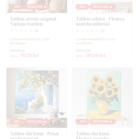
-25%
REDUCERI 🔥
-25%
REDUCERI 🔥
Tablou artistic original -
Tablou colorat - Floarea-
Vintage Garden
soarelui înflorită
(
0
)
(
0
)
Livrare estimată în 2 zile
Livrare estimată în 4 zile
lucrătoare
lucrătoare
120,90 lei
159,50 lei
90
,70 lei
119
,60 lei
de la
de la
-25%
REDUCERI 🔥
-25%
REDUCERI 🔥
Tablou din lemn - Peisaj
Tablou din lemn -
mediteranean
Floarea-soarelui