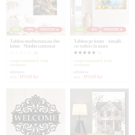
NOU
-25%
REDUCERI 🔥
NOU
-25%
REDUCERI 🔥
Tablou mediteranean din
Tablou pe lemn - Amalfi
lemn - Măslin centenar
cu vedere la mare
(
0
)
(
1
)
Livrare estimată în 4 zile
Livrare estimată în 4 zile
lucrătoare
lucrătoare
159,50 lei
159,50 lei
119
,60 lei
119
,60 lei
de la
de la