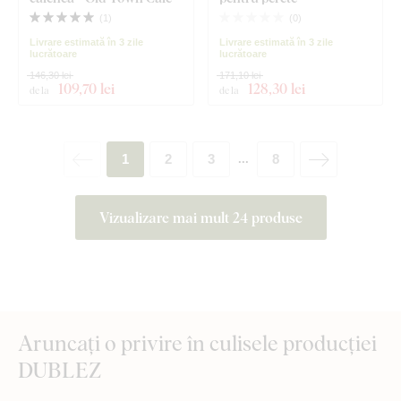
(
1
)
(
0
)
Livrare estimată în 3 zile
Livrare estimată în 3 zile
lucrătoare
lucrătoare
146,30 lei
171,10 lei
109
,70 lei
128
,30 lei
de la
de la
1
2
3
8
...
Vizualizare mai mult 24 produse
Aruncați o privire în culisele producției
DUBLEZ