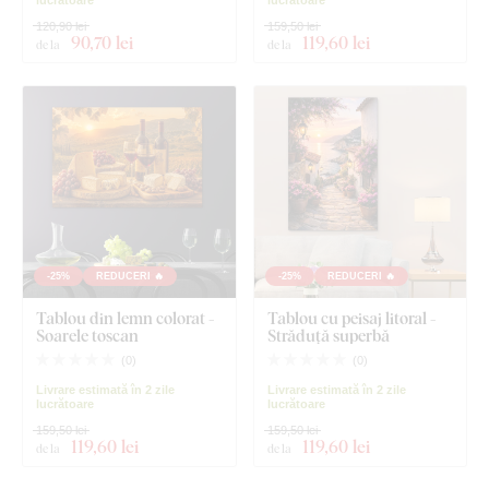
120,90 lei
159,50 lei
90
,70 lei
119
,60 lei
de la
de la
-25%
REDUCERI 🔥
-25%
REDUCERI 🔥
Tablou din lemn colorat -
Tablou cu peisaj litoral -
Soarele toscan
Străduță superbă
(
0
)
(
0
)
Livrare estimată în 2 zile
Livrare estimată în 2 zile
lucrătoare
lucrătoare
159,50 lei
159,50 lei
119
,60 lei
119
,60 lei
de la
de la