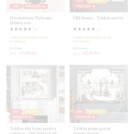
-25%
3D EFEKT
-25%
REDUCERI 🔥
REDUCERI 🔥
Decorațiune Welcome
Old house - Tablou gravat
pentru ușă
(
4
)
(
2
)
Livrare estimată în 3 zile
Livrare estimată în 3 zile
lucrătoare
lucrătoare
58,10 lei
109,50 lei
43
,60 lei
82
,10 lei
de la
de la
-25%
3D EFEKT
-25%
3D EFEKT
REDUCERI 🔥
REDUCERI 🔥
Tablou din lemn pentru
Tablou păun gravat
cafenea - Old Town Cafe
pentru perete