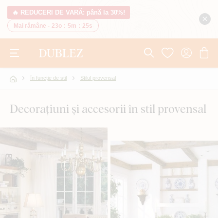
🔥 REDUCERI DE VARĂ: până la 30%!
Mai rămâne -
23o
:
5m
:
24s
În funcție de stil
Stilul provensal
Decorațiuni și accesorii în stil provensal