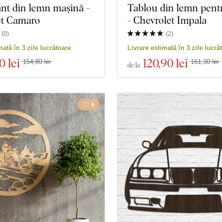
nt din lemn mașină -
Tablou din lemn pent
et Camaro
- Chevrolet Impala
(
0
)
(
2
)
mată în 3 zile lucrătoare
Livrare estimată în 3 zile lucră
0 lei
120
,90 lei
154,80 lei
161,30 lei
de la
8