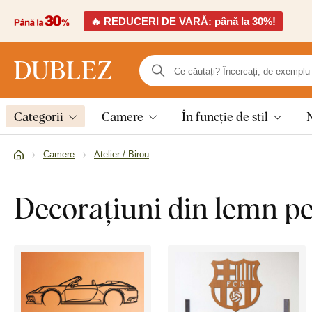
🔥 REDUCERI DE VARĂ: până la 30%!
Categorii
Camere
În funcție de stil
Camere
Atelier / Birou
Decorațiuni din lemn pen