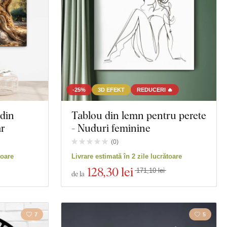
-25%
3D EFEKT
REDUCERI 🔥
din
Tablou din lemn pentru perete
ar
- Nuduri feminine
(
0
)
toare
Livrare estimată în 2 zile lucrătoare
128
,30 lei
171,10 lei
de la
7
5