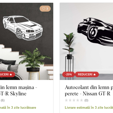
3
UCERI 🔥
-25%
REDUCERI 🔥
in lemn mașina -
Autocolant din lemn 
GT-R Skyline
perete - Nissan GT-R
(
6
)
(
0
)
mată în 3 zile lucrătoare
Livrare estimată în 3 zile lucră