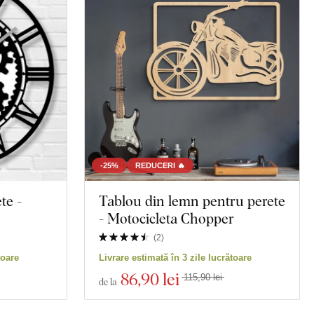
-25%
REDUCERI 🔥
te -
Tablou din lemn pentru perete
- Motocicleta Chopper
(
2
)
toare
Livrare estimată în 3 zile lucrătoare
86
,90 lei
115,90 lei
de la