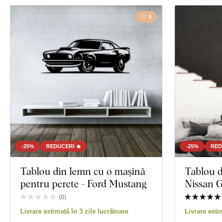
5
-25%
REDUCERI 🔥
-25%
RED
Tablou din lemn cu o mașină
Tablou d
pentru perete - Ford Mustang
Nissan 
(
0
)
Livrare estimată în 3 zile lucrătoare
Livrare esti