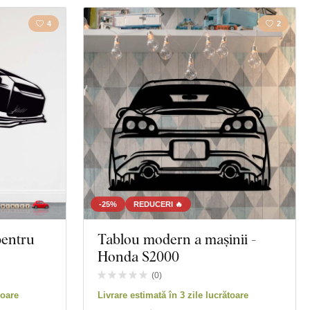
4
2
-25%
REDUCERI 🔥
pentru
Tablou modern a mașinii -
Honda S2000
(
0
)
toare
Livrare estimată în 3 zile lucrătoare