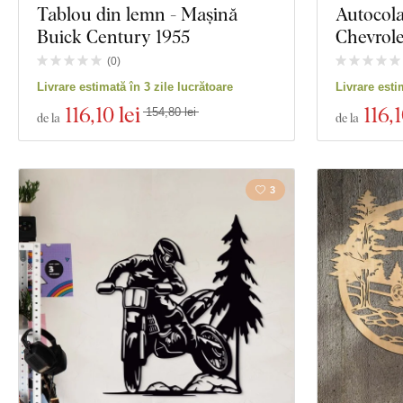
Tablou din lemn - Mașină
Autocola
Buick Century 1955
Chevrol
(
0
)
Livrare estimată în 3 zile lucrătoare
Livrare esti
116
,10 lei
116
,1
154,80 lei
de la
de la
3