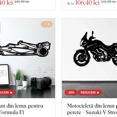
40 lei
106
,40 lei
141,80 lei
141,80 lei
de la
8
UCERI 🔥
-25%
REDUCERI 🔥
nt din lemn pentru
Motocicletă din lemn
 Formula F1
perete - Suzuki V-Str