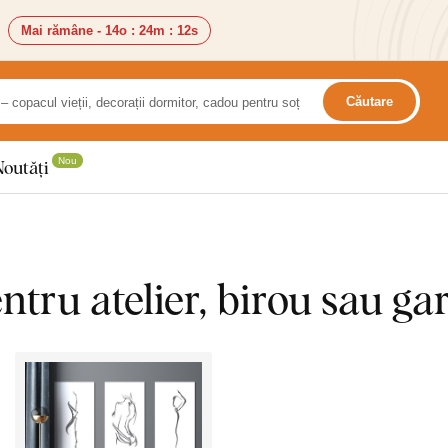
Mai rămâne -
14o
:
24m
:
10s
Căutare
Nou
Noutăți
tru atelier, birou sau gar