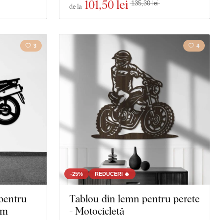
101
,50 lei
135,30 lei
de la
3
4
-25%
REDUCERI 🔥
 pentru
Tablou din lemn pentru perete
om
- Motocicletă