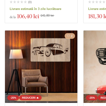
(
0
)
Livrare estimată în 3 zile lucrătoare
Livrare esti
106
,40 lei
181
,30 l
141,80 lei
de la
2
-25%
REDUCERI 🔥
-25%
RED