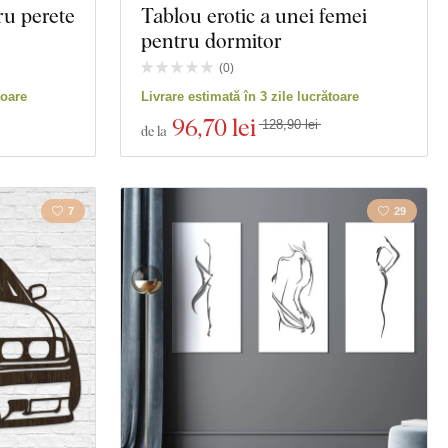
ru perete
Tablou erotic a unei femei
pentru dormitor
(
0
)
toare
Livrare estimată în 3 zile lucrătoare
96
,70 lei
128,90 lei
de la
7
29