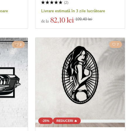
(
2
)
toare
Livrare estimată în 3 zile lucrătoare
82
,10 lei
109,40 lei
de la
2
7
-25%
REDUCERI 🔥