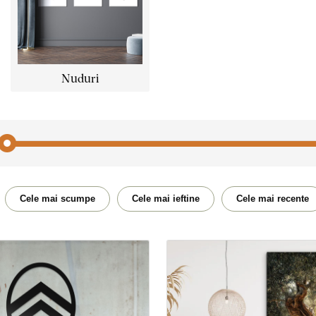
Nuduri
Acte
Mașină
Cele mai scumpe
Cele mai ieftine
Cele mai recente
Țară
Oamen
Copac
Animal