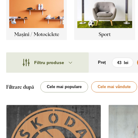
Mașini / Motociclete
Sport
Filtru produse
Preț
Motiv
Motiv
Stil
Mașini
Filtrare după
Cele mai populare
Cele mai vândute
Tip
Călătorie
Față
Natură
Locație
Film
Orientare