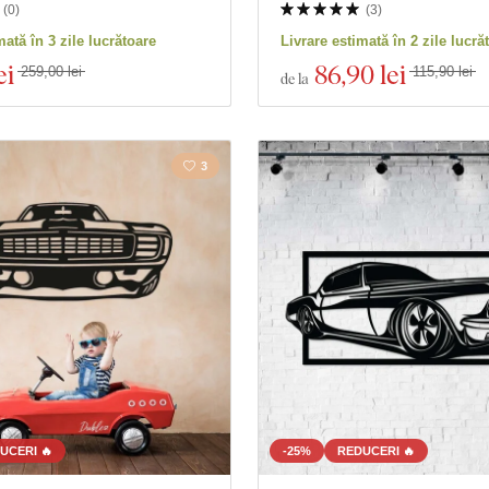
(
0
)
(
3
)
mată în 3 zile lucrătoare
Livrare estimată în 2 zile lucră
ei
86
,90 lei
259,00 lei
115,90 lei
de la
3
UCERI 🔥
-25%
REDUCERI 🔥