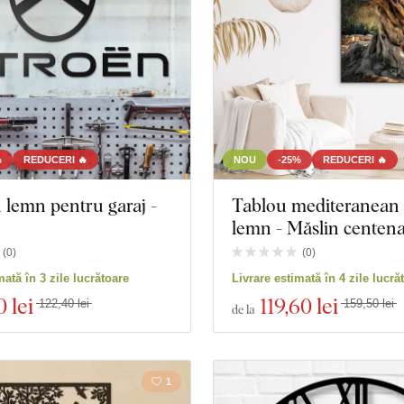
%
REDUCERI 🔥
NOU
-25%
REDUCERI 🔥
 lemn pentru garaj -
Tablou mediteranean 
lemn - Măslin centen
(
0
)
(
0
)
 produse
Închidere filtrul
mată în 3 zile lucrătoare
Livrare estimată în 4 zile lucră
0 lei
119
,60 lei
122,40 lei
159,50 lei
de la
1