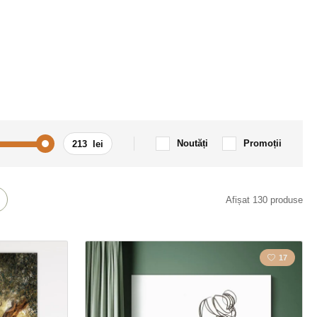
Noutăți
Promoții
 / Motocicletă
Citat / Inscripție
Afișat 130 produse
i
Orașul
17
Motociclete