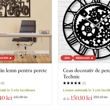
UCERI 🔥
-25%
REDUCERI 🔥
in lemn pentru perete
Ceas decorativ de pere
Technic
(
0
)
(
2
)
mată în 3 zile lucrătoare
Livrare estimată în 3 zile lucră
40 lei
150
,10 lei
141,80 lei
200,10 lei
de la