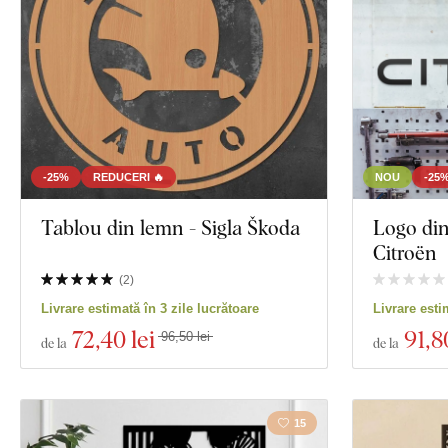
Decor
Culoare
Text propriu
Tehnologia producției
-25%
REDUCERI 🔥
NOU
-25
Exclusivitate
Tablou din lemn - Sigla Škoda
Logo din
Citroën
Material
(
2
)
Vizualizare 130
Livrare estimată în 3 zile lucrătoare
Livrare esti
Adâncime
72
,40 lei
91
,8
96,50 lei
de la
de la
15