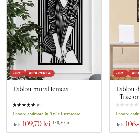
-25%
REDUCERI 🔥
-25%
RED
Tablou mural femeia
Tablou d
- Tractor
(
8
)
Livrare estimată în 3 zile lucrătoare
Livrare esti
109
,70 lei
106
,
146,30 lei
de la
de la