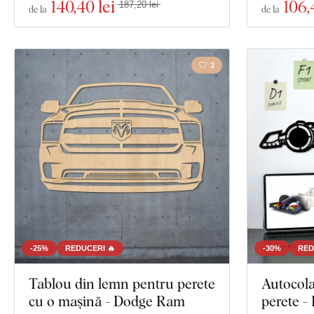
140
,40 lei
106
,
187,20 lei
de la
de la
3
-25%
REDUCERI 🔥
-30%
RED
Tablou din lemn pentru perete
Autocola
cu o mașină - Dodge Ram
perete -