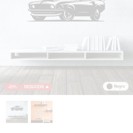
Negru
-25%
REDUCERI 🔥