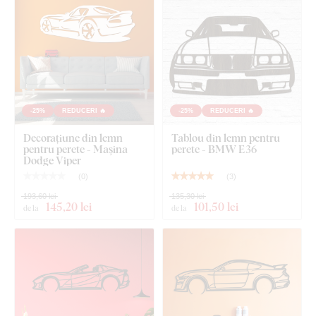
fine și subțiri
.
-25%
REDUCERI 🔥
-25%
REDUCERI 🔥
Decorațiune din lemn
Tablou din lemn pentru
pentru perete - Mașina
perete - BMW E36
Dodge Viper
(
0
)
(
3
)
193,60 lei
135,30 lei
Puteți alege dintre
12 decorațiuni
cu lac semi-mat, care
145
,20 lei
101
,50 lei
de la
de la
crește
rezistența la zgârieturi obișnuite
.
Grosimea
de
3 mm
conferă produsului
efect 3D
cu umbrire delicată, astfel încât pe
perete arată curat și elegant – spre deosebire de autocolantele
subțiri din hârtie.
Placa respectă
standardul european de emisii E1
– este
sigură,
potrivită pentru interior
(inclusiv camera copiilor).