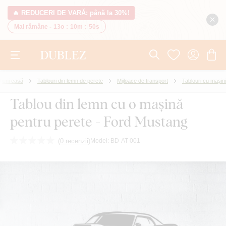
🔥 REDUCERI DE VARĂ: până la 30%!
Mai rămâne -
13o
:
10m
:
50s
iuni casă
Tablouri din lemn de perete
Mijloace de transport
Tablouri cu mașini
Tablou din lemn cu o mașină
pentru perete - Ford Mustang
(
0 recenzii
)
Model:
BD-AT-001