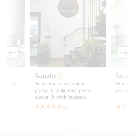
Szandra
Jana P.
 decorare -
Sunt complet mulțumit de
Produs fo
oar să
produs. Îți mulțumesc pentru
de calitate
cadouri. Îți trimit fotografia.
5/5