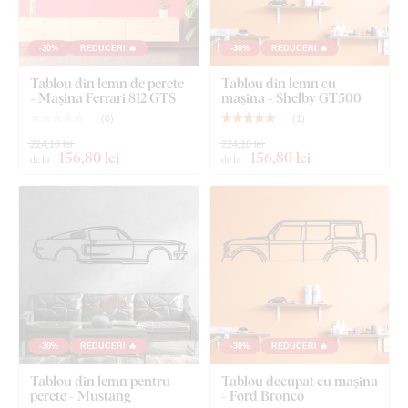
-30%
REDUCERI 🔥
-30%
REDUCERI 🔥
Ce este inclus în pachet?
Tablou din lemn de perete
Tablou din lemn cu
- Mașina Ferrari 812 GTS
mașina - Shelby GT500
Tablou din lemn cu o mașină pentru perete - Mustang
(
0
)
(
1
)
224,10 lei
224,10 lei
156
,80 lei
156
,80 lei
de la
de la
-30%
REDUCERI 🔥
-30%
REDUCERI 🔥
Tablou din lemn pentru
Tablou decupat cu mașina
perete - Mustang
- Ford Bronco