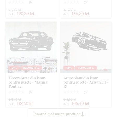
(
0
)
(
0
)
272,60 lei
224,10 lei
190
,80 lei
156
,80 lei
de la
de la
-30%
REDUCERI 🔥
-25%
REDUCERI 🔥
Decorațiune din lemn
Autocolant din lemn
pentru perete - Mașina
pentru perete - Nissan GT-
Pontiac
R
(
0
)
(
0
)
169,40 lei
141,80 lei
118
,60 lei
106
,40 lei
de la
de la
Încarcă mai multe produse