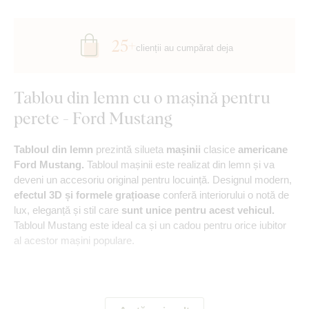
25+
clienții au cumpărat deja
Tablou din lemn cu o mașină pentru
perete - Ford Mustang
Tabloul din lemn
prezintă silueta
mașinii
clasice
americane
Ford Mustang.
Tabloul mașinii este realizat din lemn și va
deveni un accesoriu original pentru locuință. Designul modern,
efectul 3D și formele grațioase
conferă interiorului o notă de
lux, eleganță și stil care
sunt unice pentru acest vehicul.
Tabloul Mustang este ideal ca și un cadou pentru orice iubitor
al acestor mașini populare.
Principalele avantaje ale produsului: