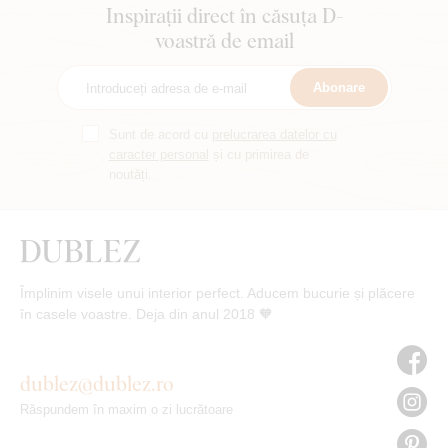
Inspirații direct în căsuța D-
voastră de email
Abonare
Sunt de acord cu
prelucrarea datelor cu
caracter personal
și cu primirea de
noutăți.
Împlinim visele unui interior perfect. Aducem bucurie și plăcere
în casele voastre. Deja din anul 2018 🧡
dublez@dublez.ro
Răspundem în maxim o zi lucrătoare