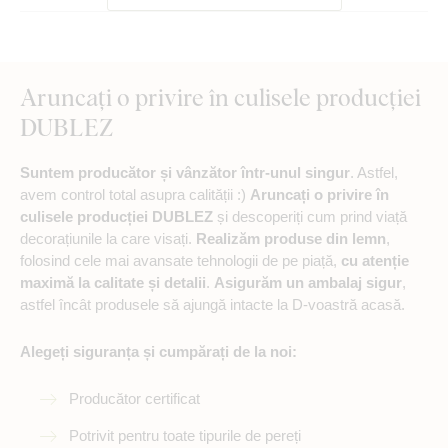
Aruncați o privire în culisele producției
DUBLEZ
Suntem producător și vânzător într-unul singur
. Astfel,
avem control total asupra calității :)
Aruncați o privire în
culisele producției DUBLEZ
și descoperiți cum prind viață
decorațiunile la care visați.
Realizăm produse din lemn
,
folosind cele mai avansate tehnologii de pe piață,
cu atenție
maximă la calitate și detalii
.
Asigurăm un ambalaj sigur
,
astfel încât produsele să ajungă intacte la D-voastră acasă.
Alegeți siguranța și cumpărați de la noi:
Producător certificat
Potrivit pentru toate tipurile de pereți