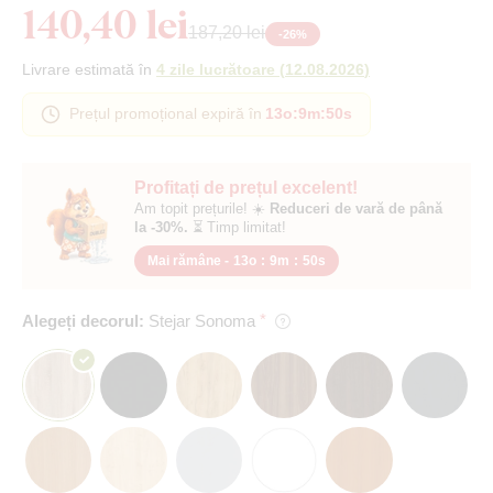
140,40 lei
187,20 lei
-
26
%
Livrare estimată în
4 zile lucrătoare
(
12.08.2026
)
Prețul promoțional expiră în
13o
:
9m
:
49s
Profitați de prețul excelent!
Am topit prețurile! ☀️
Reduceri de vară de până
la -30%.
⏳ Timp limitat!
Mai rămâne -
13o
:
9m
:
49s
Alegeți decorul:
Stejar Sonoma