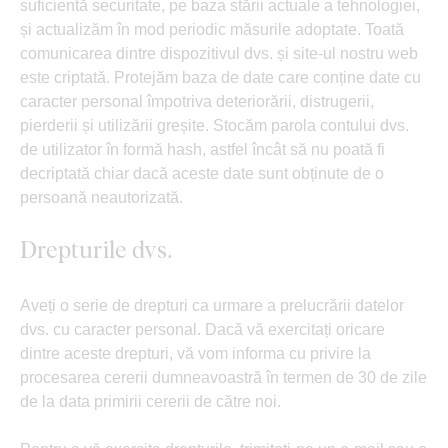
suficientă securitate, pe baza stării actuale a tehnologiei,
și actualizăm în mod periodic măsurile adoptate. Toată
comunicarea dintre dispozitivul dvs. și site-ul nostru web
este criptată. Protejăm baza de date care conține date cu
caracter personal împotriva deteriorării, distrugerii,
pierderii și utilizării greșite. Stocăm parola contului dvs.
de utilizator în formă hash, astfel încât să nu poată fi
decriptată chiar dacă aceste date sunt obținute de o
persoană neautorizată.
Drepturile dvs.
Aveți o serie de drepturi ca urmare a prelucrării datelor
dvs. cu caracter personal. Dacă vă exercitați oricare
dintre aceste drepturi, vă vom informa cu privire la
procesarea cererii dumneavoastră în termen de 30 de zile
de la data primirii cererii de către noi.