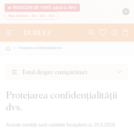
🔥 REDUCERI DE VARĂ: până la 30%!
Mai rămâne -
5o
:
1m
:
22s
Protejarea confidențialității dvs.
Totul despre cumpărături
Protejarea confidențialității
dvs.
Aceste condiții sunt valabile începând cu 25.5.2018.