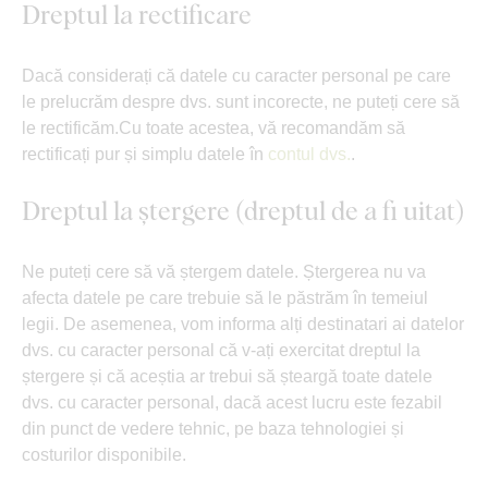
Dreptul la rectificare
Dacă considerați că datele cu caracter personal pe care
le prelucrăm despre dvs. sunt incorecte, ne puteți cere să
le rectificăm.Cu toate acestea, vă recomandăm să
rectificați pur și simplu datele în
contul dvs.
.
Dreptul la ștergere (dreptul de a fi uitat)
Ne puteți cere să vă ștergem datele. Ștergerea nu va
afecta datele pe care trebuie să le păstrăm în temeiul
legii. De asemenea, vom informa alți destinatari ai datelor
dvs. cu caracter personal că v-ați exercitat dreptul la
ștergere și că aceștia ar trebui să șteargă toate datele
dvs. cu caracter personal, dacă acest lucru este fezabil
din punct de vedere tehnic, pe baza tehnologiei și
costurilor disponibile.