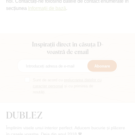
noi. Contactați-ne folosind datele de contact enumerate în
secțiunea
Informații de bază
.
Inspirații direct în căsuța D-
voastră de email
Abonare
Sunt de acord cu
prelucrarea datelor cu
caracter personal
și cu primirea de
noutăți.
Împlinim visele unui interior perfect. Aducem bucurie și plăcere
în casele voastre. Deja din anul 2018 🧡