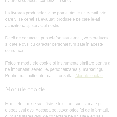
livrare și subiectul comenzii în sine.
La livrarea produselor, vi se poate trimite un e-mail prin
care vi se cereți să evaluați produsele pe care le-ați
achiziționat și serviciul nostru.
Dacă ne contactați prin telefon sau e-mail, vom prelucra
și datele dvs. cu caracter personal furnizate în aceste
comunicări.
Folosim modulele cookie și instrumente similare pentru a
ne îmbunătăți serviciile, personalizarea și marketingul.
Pentru mai multe informații, consultați
Module cookie
.
Module cookie
Modulele cookie sunt fișiere text care sunt stocate pe
dispozitivul dvs. Acestea pot stoca orice fel de informații,
cum ar fi starea dvs. de conectare pe un site web sau