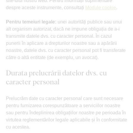
site-ului nostru web. Pentru informații suplimentare
despre aceste instrumente, consultați
Module cookie
.
Pentru temeiuri legale:
unei autorități publice sau unui
alt organism autorizat, dacă ne impune obligația de a-i
transmite datele dvs. cu caracter personal. În cazul
punerii în aplicare a drepturilor noastre sau a apărării
noastre, datele dvs. cu caracter personal pot fi transferate
către o altă entitate (de exemplu, un avocat).
Durata prelucrării datelor dvs. cu
caracter personal
Prelucrăm date cu caracter personal care sunt necesare
pentru furnizarea corespunzătoare a serviciilor noastre
sau pentru îndeplinirea obligațiilor noastre pe perioada în
virtutea reglementărilor legale aplicabile și în conformitate
cu acestea.