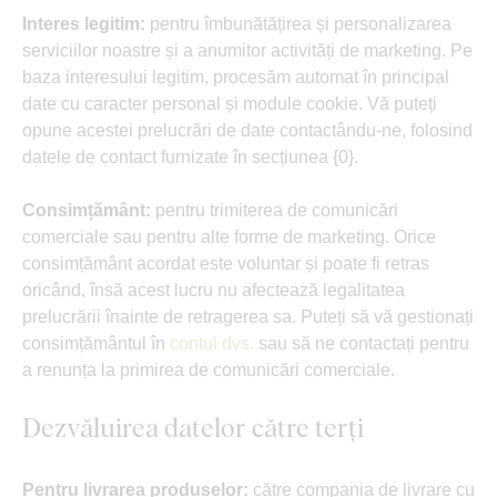
Interes legitim:
pentru îmbunătățirea și personalizarea
serviciilor noastre și a anumitor activități de marketing. Pe
baza interesului legitim, procesăm automat în principal
date cu caracter personal și module cookie. Vă puteți
opune acestei prelucrări de date contactându-ne, folosind
datele de contact furnizate în secțiunea {0}.
Consimțământ:
pentru trimiterea de comunicări
comerciale sau pentru alte forme de marketing. Orice
consimțământ acordat este voluntar și poate fi retras
oricând, însă acest lucru nu afectează legalitatea
prelucrării înainte de retragerea sa. Puteți să vă gestionați
consimțământul în
contul dvs.
sau să ne contactați pentru
a renunța la primirea de comunicări comerciale.
Dezvăluirea datelor către terți
Pentru livrarea produselor:
către compania de livrare cu