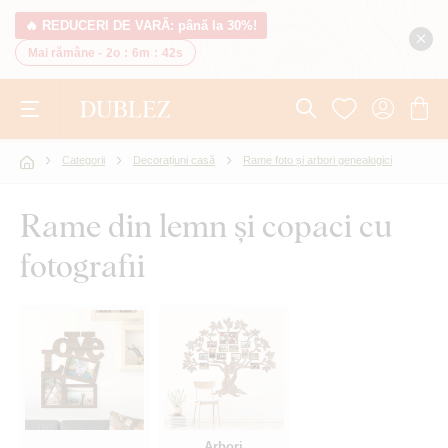
🔥 REDUCERI DE VARĂ: până la 30%!
Mai rămâne -
2o
:
6m
:
41s
Categorii
Decorațiuni casă
Rame foto și arbori genealogici
Rame din lemn și copaci cu
fotografii
Arbori