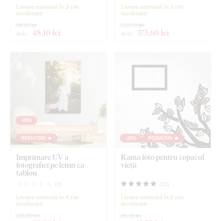
Livrare estimată în 3 zile
Livrare estimată în 3 zile
lucrătoare
lucrătoare
64,10 lei
533,70 lei
48
,10 lei
373
,60 lei
de la
de la
-25%
FOTOGRAFIE PERSONALIZATĂ
REDUCERI 🔥
-25%
REDUCERI 🔥
Imprimare UV a
Rama foto pentru copacul
fotografiei pe lemn ca
vieții
tablou
(
0
)
(
13
)
Livrare estimată în 4 zile
Livrare estimată în 2 zile
lucrătoare
lucrătoare
131,90 lei
15,10 lei