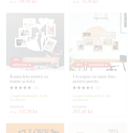
98
,90 lei
11
,30 lei
de la
de la
-25%
TEXT PERSONALIZAT
REDUCERI 🔥
-25%
REDUCERI 🔥
Ramă foto nuntă cu
Un copac cu rame foto
nume și dată
pentru perete
(
15
)
(
3
)
Livrare estimată în 3 zile
Livrare estimată în 3 zile
lucrătoare
lucrătoare
183,00 lei
271,20 lei
137
,30 lei
203
,40 lei
de la