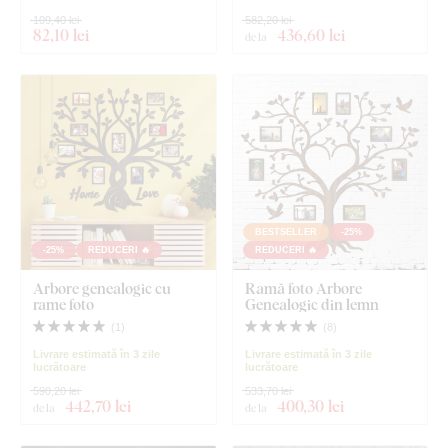
109,40 lei
582,20 lei
82
,10 lei
436
,60 lei
de la
BESTSELLER
-25%
-25%
REDUCERI 🔥
REDUCERI 🔥
Arbore genealogic cu
Ramă foto Arbore
rame foto
Genealogic din lemn
(
1
)
(
8
)
Livrare estimată în 3 zile
Livrare estimată în 3 zile
lucrătoare
lucrătoare
590,20 lei
533,70 lei
442
,70 lei
400
,30 lei
de la
de la