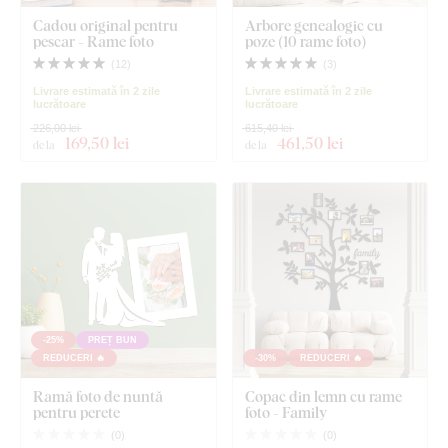
Cadou original pentru
Arbore genealogic cu
pescar - Rame foto
poze (10 rame foto)
(
12
)
(
3
)
Livrare estimată în 2 zile
Livrare estimată în 2 zile
lucrătoare
lucrătoare
226,00 lei
615,40 lei
169
,50 lei
461
,50 lei
de la
de la
-25%
PREȚ BUN
REDUCERI 🔥
-30%
REDUCERI 🔥
Ramă foto de nuntă
Copac din lemn cu rame
pentru perete
foto - Family
(
0
)
(
0
)