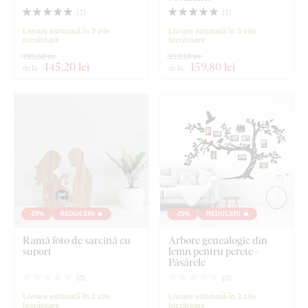
(
1
)
(
1
)
Livrare estimată în 3 zile
Livrare estimată în 3 zile
lucrătoare
lucrătoare
193,60 lei
213,10 lei
145
,20 lei
159
,80 lei
de la
de la
-25%
REDUCERI 🔥
-25%
REDUCERI 🔥
Ramă foto de sarcină cu
Arbore genealogic din
suport
lemn pentru perete -
Păsărele
(
0
)
(
0
)
Livrare estimată în 2 zile
Livrare estimată în 3 zile
lucrătoare
lucrătoare