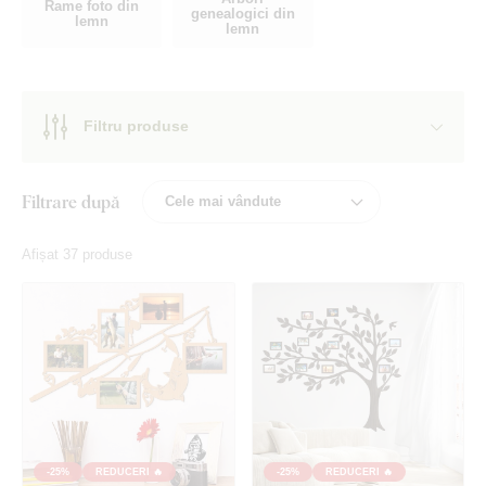
Rame foto din
genealogici din
lemn
lemn
Filtru produse
Filtrare după
Afișat 37 produse
-25%
REDUCERI 🔥
-25%
REDUCERI 🔥