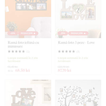
-25%
REDUCERI 🔥
-25%
REDUCERI 🔥
Ramă foto ieftină cu
Ramă foto 3 poze - Love
inimioare
(
1
)
(
3
)
Livrare estimată în 2 zile
Livrare estimată în 2 zile
lucrătoare
lucrătoare
91,40 lei
116,90 lei
68
,50 lei
87
,70 lei
de la