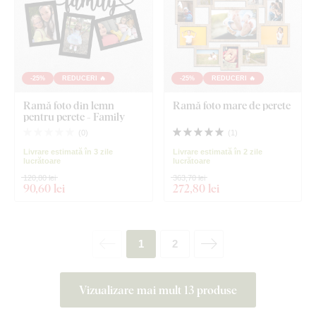
-25%
REDUCERI 🔥
-25%
REDUCERI 🔥
Ramă foto din lemn
Ramă foto mare de perete
pentru perete - Family
(
0
)
(
1
)
Livrare estimată în 3 zile
Livrare estimată în 2 zile
lucrătoare
lucrătoare
120,80 lei
363,70 lei
90
,60 lei
272
,80 lei
1
2
Vizualizare mai mult 13 produse