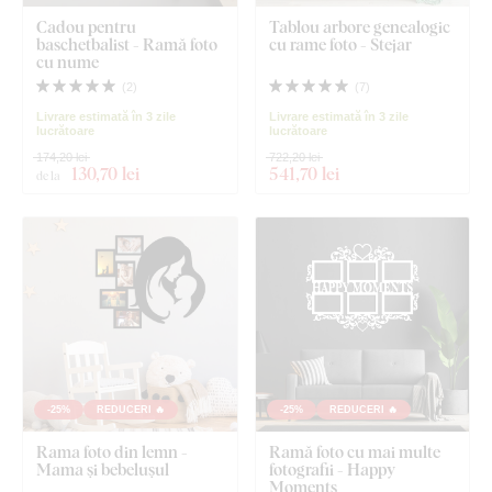
Cadou pentru
Tablou arbore genealogic
baschetbalist - Ramă foto
cu rame foto - Stejar
cu nume
(
2
)
(
7
)
Livrare estimată în 3 zile
Livrare estimată în 3 zile
lucrătoare
lucrătoare
174,20 lei
722,20 lei
130
,70 lei
541
,70 lei
de la
-25%
REDUCERI 🔥
-25%
REDUCERI 🔥
Rama foto din lemn -
Ramă foto cu mai multe
Mama și bebelușul
fotografii - Happy
Moments