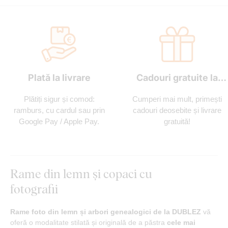
Plată la livrare
Cadouri gratuite la
fiecare comandă
Plătiți sigur și comod:
Cumperi mai mult, primești
ramburs, cu cardul sau prin
cadouri deosebite și livrare
Google Pay / Apple Pay.
gratuită!
Rame din lemn și copaci cu
fotografii
Rame foto din lemn și arbori genealogici de la DUBLEZ
vă
oferă o modalitate stilată și originală de a păstra
cele mai