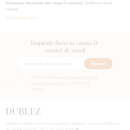
frumoase momente din viața D-voastră.
Indiferent dacă
căutați…
Citește mai mult
Inspirații direct în căsuța D-
voastră de email
Abonare
Sunt de acord cu
prelucrarea datelor cu
caracter personal
și cu primirea de
noutăți.
Împlinim visele unui interior perfect. Aducem bucurie și plăcere
în casele voastre. Deja din anul 2018 🧡