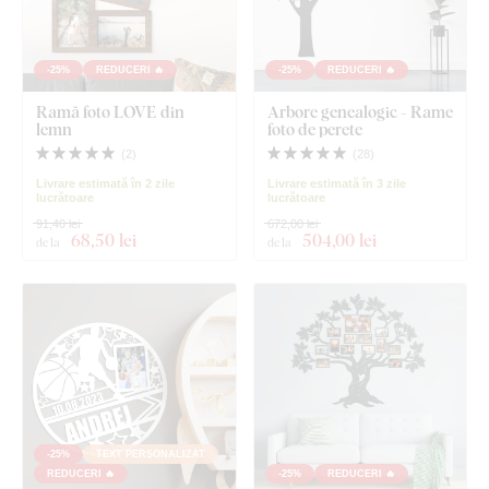
-25%
REDUCERI 🔥
-25%
REDUCERI 🔥
Ramă foto LOVE din
Arbore genealogic - Rame
lemn
foto de perete
(
2
)
(
28
)
Livrare estimată în 2 zile
Livrare estimată în 3 zile
lucrătoare
lucrătoare
91,40 lei
672,00 lei
68
,50 lei
504
,00 lei
de la
de la
-25%
TEXT PERSONALIZAT
REDUCERI 🔥
-25%
REDUCERI 🔥