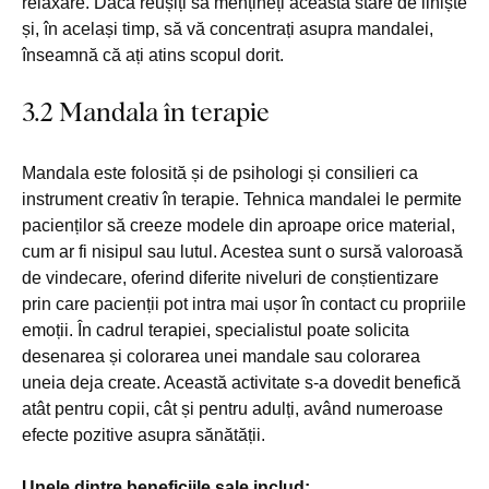
relaxare. Dacă reușiți să mențineți această stare de liniște
și, în același timp, să vă concentrați asupra mandalei,
înseamnă că ați atins scopul dorit.
3.2 Mandala în terapie
Mandala este folosită și de psihologi și consilieri ca
instrument creativ în terapie. Tehnica mandalei le permite
pacienților să creeze modele din aproape orice material,
cum ar fi nisipul sau lutul. Acestea sunt o sursă valoroasă
de vindecare, oferind diferite niveluri de conștientizare
prin care pacienții pot intra mai ușor în contact cu propriile
emoții. În cadrul terapiei, specialistul poate solicita
desenarea și colorarea unei mandale sau colorarea
uneia deja create. Această activitate s-a dovedit benefică
atât pentru copii, cât și pentru adulți, având numeroase
efecte pozitive asupra sănătății.
Unele dintre beneficiile sale includ: