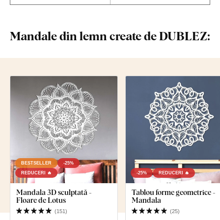
Mandale din lemn create de DUBLEZ:
BESTSELLER
-25%
REDUCERI 🔥
-25%
REDUCERI 🔥
Mandala 3D sculptată -
Tablou forme geometrice -
Floare de Lotus
Mandala
(
151
)
(
25
)