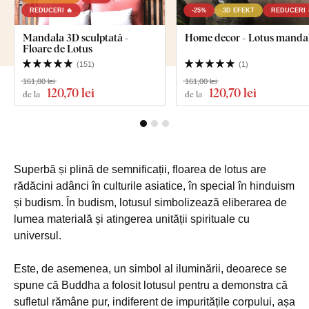
REDUCERI 🔥
-25%
3D EFEKT
REDUCERI 
Mandala 3D sculptată -
Home decor - Lotus manda
Floare de Lotus
(
151
)
(
1
)
161,00 lei
161,00 lei
120
,70 lei
120
,70 lei
de la
de la
Superbă și plină de semnificații, floarea de lotus are
rădăcini adânci în culturile asiatice, în special în hinduism
și budism. În budism, lotusul simbolizează eliberarea de
lumea materială și atingerea unității spirituale cu
universul.
Este, de asemenea, un simbol al iluminării, deoarece se
spune că Buddha a folosit lotusul pentru a demonstra că
sufletul rămâne pur, indiferent de impuritățile corpului, așa