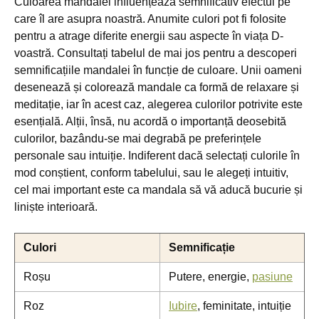
Culoarea mandalei influențează semnificativ efectul pe
care îl are asupra noastră. Anumite culori pot fi folosite
pentru a atrage diferite energii sau aspecte în viața D-
voastră. Consultați tabelul de mai jos pentru a descoperi
semnificațiile mandalei în funcție de culoare. Unii oameni
desenează și colorează mandale ca formă de relaxare și
meditație, iar în acest caz, alegerea culorilor potrivite este
esențială. Alții, însă, nu acordă o importanță deosebită
culorilor, bazându-se mai degrabă pe preferințele
personale sau intuiție. Indiferent dacă selectați culorile în
mod conștient, conform tabelului, sau le alegeți intuitiv,
cel mai important este ca mandala să vă aducă bucurie și
liniște interioară.
Culori
Semnificație
Roșu
Putere, energie,
pasiune
Roz
Iubire
, feminitate, intuiție