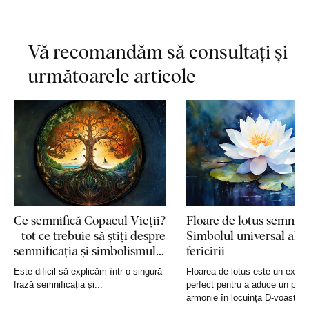
Vă recomandăm să consultați și
următoarele articole
Ce semnifică Copacul Vieții?
Floare de lotus semnific
- tot ce trebuie să știți despre
Simbolul universal al
semnificația și simbolismul
fericirii
acestuia
Este dificil să explicăm într-o singură
Floarea de lotus este un exem
frază semnificația și...
perfect pentru a aduce un plus
armonie în locuința D-voastră, 