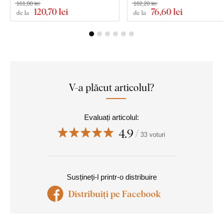
161,00 lei
102,20 lei
120
,70 lei
76
,60 lei
de la
de la
V-a plăcut articolul?
Evaluați articolul:
4.9
33 voturi
Susțineți-l printr-o distribuire
Distribuiți pe Facebook