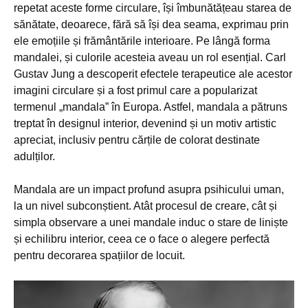
repetat aceste forme circulare, își îmbunătățeau starea de
sănătate, deoarece, fără să își dea seama, exprimau prin
ele emoțiile și frământările interioare. Pe lângă forma
mandalei, și culorile acesteia aveau un rol esențial. Carl
Gustav Jung a descoperit efectele terapeutice ale acestor
imagini circulare și a fost primul care a popularizat
termenul „mandala” în Europa. Astfel, mandala a pătruns
treptat în designul interior, devenind și un motiv artistic
apreciat, inclusiv pentru cărțile de colorat destinate
adulților.
Mandala are un impact profund asupra psihicului uman,
la un nivel subconștient. Atât procesul de creare, cât și
simpla observare a unei mandale induc o stare de liniște
și echilibru interior, ceea ce o face o alegere perfectă
pentru decorarea spațiilor de locuit.