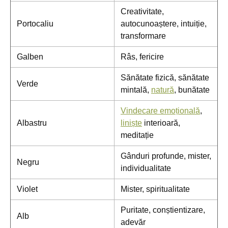
Creativitate,
Portocaliu
autocunoaștere, intuiție,
transformare
Galben
Râs, fericire
Sănătate fizică, sănătate
Verde
mintală,
natură
, bunătate
Vindecare emoțională
,
Albastru
liniște
interioară,
meditație
Gânduri profunde, mister,
Negru
individualitate
Violet
Mister, spiritualitate
Puritate, conștientizare,
Alb
adevăr