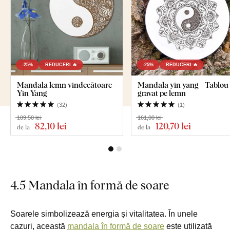
-25%
REDUCERI 🔥
-25%
REDUCERI 🔥
Mandala lemn vindecătoare -
Mandala yin yang - Tablou
Yin Yang
gravat pe lemn
(
32
)
(
1
)
109,50 lei
161,00 lei
82
,10 lei
120
,70 lei
de la
de la
4.5 Mandala în formă de soare
Soarele simbolizează energia și vitalitatea. În unele
cazuri, această
mandala în formă de soare
este utilizată