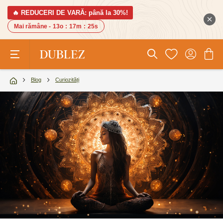
🔥 REDUCERI DE VARĂ: până la 30%!
Mai rămâne -
13o
:
17m
:
24s
Blog
Curiozități