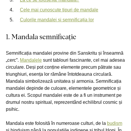
Cele mai cunoscute tipuri de mandale
Culorile mandalei și semnificația lor
1. Mandala semnificație
Semnificația mandalei provine din Sanskritu și înseamnă
„cerc”.
Mandalele
sunt tablouri fascinante, cel mai adesea
circulare. Deși pot conține elemente precum pătrate sau
triunghiuri, esența lor rămâne întotdeauna circulară.
Mandala simbolizează unitatea și armonia. Semnificația
mandalei depinde de culoare, elementele geometrice și
cultura ei. Scopul mandalei este de a fi un instrument pe
drumul nostru spiritual, reprezentând echilibrul cosmic și
psihic.
Mandala este folosită în numeroase culturi, de la
budism
și hinduism până la populațiile indigene și tribul Hopi. În