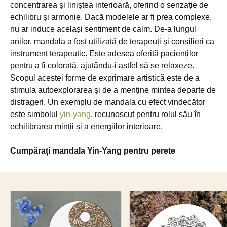
concentrarea și liniștea interioară, oferind o senzație de
echilibru și armonie. Dacă modelele ar fi prea complexe,
nu ar induce același sentiment de calm. De-a lungul
anilor, mandala a fost utilizată de terapeuți și consilieri ca
instrument terapeutic. Este adesea oferită pacienților
pentru a fi colorată, ajutându-i astfel să se relaxeze.
Scopul acestei forme de exprimare artistică este de a
stimula autoexplorarea și de a menține mintea departe de
distrageri. Un exemplu de mandala cu efect vindecător
este simbolul
yin-yang
, recunoscut pentru rolul său în
echilibrarea minții și a energiilor interioare.
Cumpărați mandala Yin-Yang pentru perete