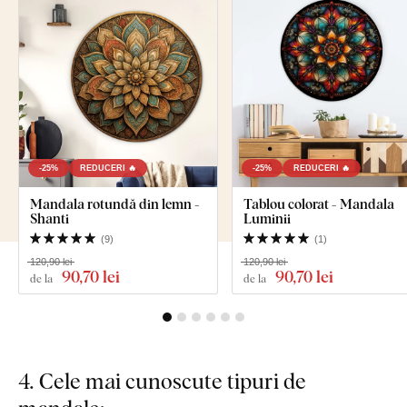
-25%
REDUCERI 🔥
-25%
REDUCERI 🔥
Mandala rotundă din lemn -
Tablou colorat - Mandala
Shanti
Luminii
(
9
)
(
1
)
120,90 lei
120,90 lei
90
,70 lei
90
,70 lei
de la
de la
4. Cele mai cunoscute tipuri de