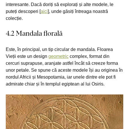
interesante. Dacă doriți să explorați și alte modele, le
puteți descoperi [
aici
], unde găsiți întreaga noastră
colecție.
4.2 Mandala florală
Este, în principal, un tip circular de mandala. Floarea
Vieții este un design
geometric
complex, format din
cercuri suprapuse, aranjate astfel încât să creeze forma
unor petale. Se spune că aceste modele își au originea în
nordul Africii și Mesopotamia, iar unele dintre ele pot fi
admirate chiar și în templul egiptean al lui Osiris.