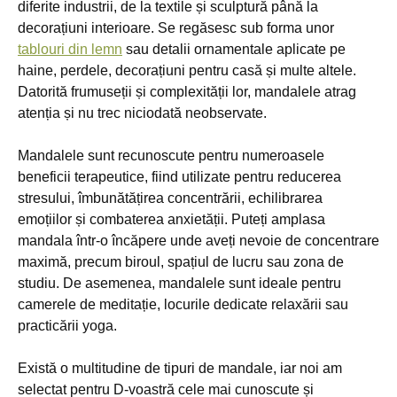
diferite industrii, de la textile și sculptură până la
decorațiuni interioare. Se regăsesc sub forma unor
tablouri din lemn
sau detalii ornamentale aplicate pe
haine, perdele, decorațiuni pentru casă și multe altele.
Datorită frumuseții și complexității lor, mandalele atrag
atenția și nu trec niciodată neobservate.
Mandalele sunt recunoscute pentru numeroasele
beneficii terapeutice, fiind utilizate pentru reducerea
stresului, îmbunătățirea concentrării, echilibrarea
emoțiilor și combaterea anxietății. Puteți amplasa
mandala într-o încăpere unde aveți nevoie de concentrare
maximă, precum biroul, spațiul de lucru sau zona de
studiu. De asemenea, mandalele sunt ideale pentru
camerele de meditație, locurile dedicate relaxării sau
practicării yoga.
Există o multitudine de tipuri de mandale, iar noi am
selectat pentru D-voastră cele mai cunoscute și