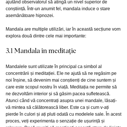
ajutând observatorul să atingă un nivel superior de
conștiință. Într-un anumit fel, mandala induce o stare
asemănătoare hipnozei.
Mandala are multiple utilizări, iar în această secțiune vom
explora două dintre cele mai importante:
3.1 Mandala în meditaţie
Mandalele sunt utilizate în principal ca simbol al
concentrării și meditației. Ele ne ajută să ne regăsim pe
noi înșine, să devenim mai conștienți de cine suntem și
care este scopul nostru în viață. Meditația ne permite să
ne dezvoltăm interior și să găsim pacea sufletească.
Atunci când vă concentrați asupra unei mandale, lăsați-
vă mintea să călătorească liber. Este ca și cum v-ați
pierde în culori și ați pluti odată cu modelele sale. În acest
proces, veți experimenta o senzație de ușurință și