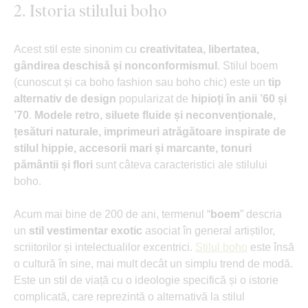
2. Istoria stilului boho
Acest stil este sinonim cu
creativitatea, libertatea,
gândirea deschisă și nonconformismul
. Stilul boem
(cunoscut și ca boho fashion sau boho chic) este un
tip
alternativ de design
popularizat de
hipioți în anii ’60 și
’70
.
Modele retro, siluete fluide și neconvenționale,
țesături naturale, imprimeuri atrăgătoare inspirate de
stilul hippie, accesorii mari și marcante, tonuri
pământii și flori
sunt câteva caracteristici ale stilului
boho.
Acum mai bine de 200 de ani, termenul “
boem
” descria
un
stil vestimentar exotic
asociat în general artiștilor,
scriitorilor și intelectualilor excentrici.
Stilul boho
este însă
o cultură în sine, mai mult decât un simplu trend de modă.
Este un stil de viață cu o ideologie specifică și o istorie
complicată, care reprezintă o alternativă la stilul