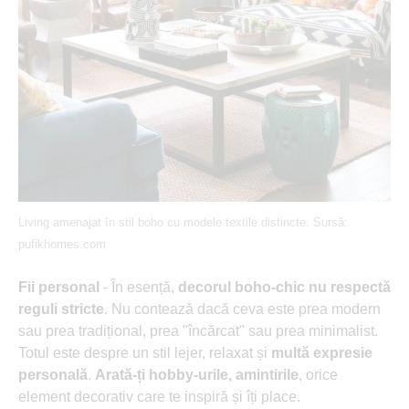
Living amenajat în stil boho cu modele textile distincte. Sursă:
pufikhomes.com
Fii personal
- În esență,
decorul boho-chic nu respectă
reguli stricte
. Nu contează dacă ceva este prea modern
sau prea tradițional, prea "încărcat" sau prea minimalist.
Totul este despre un stil lejer, relaxat și
multă expresie
personală
.
Arată-ți hobby-urile, amintirile
, orice
element decorativ care te inspiră și îți place.