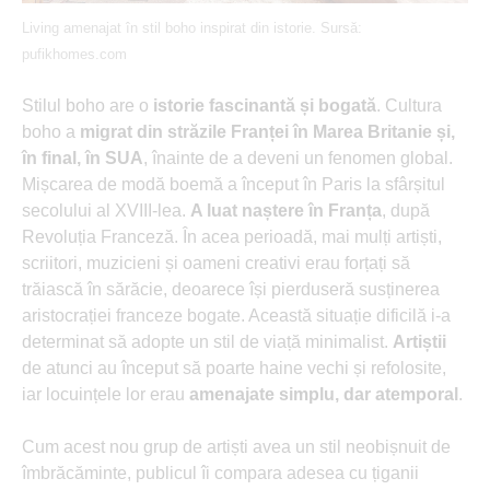
Living amenajat în stil boho inspirat din istorie. Sursă:
pufikhomes.com
Stilul boho are o
istorie fascinantă și bogată
. Cultura
boho a
migrat din străzile Franței în Marea Britanie și,
în final, în SUA
, înainte de a deveni un fenomen global.
Mișcarea de modă boemă a început în Paris la sfârșitul
secolului al XVIII-lea.
A luat naștere în Franța
, după
Revoluția Franceză. În acea perioadă, mai mulți artiști,
scriitori, muzicieni și oameni creativi erau forțați să
trăiască în sărăcie, deoarece își pierduseră susținerea
aristocrației franceze bogate. Această situație dificilă i-a
determinat să adopte un stil de viață minimalist.
Artiștii
de atunci au început să poarte haine vechi și refolosite,
iar locuințele lor erau
amenajate simplu, dar atemporal
.
Cum acest nou grup de artiști avea un stil neobișnuit de
îmbrăcăminte, publicul îi compara adesea cu țiganii