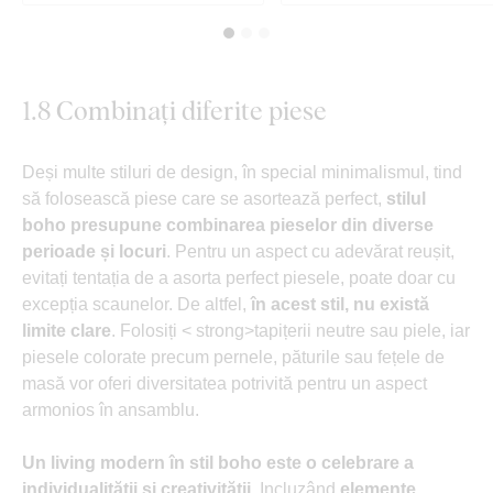
1.8 Combinați diferite piese
Deși multe stiluri de design, în special minimalismul, tind
să folosească piese care se asortează perfect,
stilul
boho presupune combinarea pieselor din diverse
perioade și locuri
. Pentru un aspect cu adevărat reușit,
evitați tentația de a asorta perfect piesele, poate doar cu
excepția scaunelor. De altfel,
în acest stil, nu există
limite clare
. Folosiți < strong>tapițerii neutre sau piele, iar
piesele colorate precum pernele, păturile sau fețele de
masă vor oferi diversitatea potrivită pentru un aspect
armonios în ansamblu.
Un living modern în stil boho este o celebrare a
individualității și creativității.
Incluzând
elemente