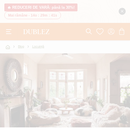
🔥 REDUCERI DE VARĂ: până la 30%!
Mai rămâne -
14o
:
29m
:
39s
Blog
Locuință