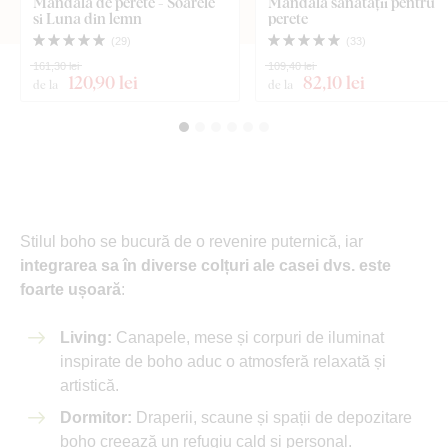
Mandala de perete - Soarele
Mandala sănătății pentru
si Luna din lemn
perete
(
29
)
(
33
)
161,30 lei
109,40 lei
120
,90 lei
82
,10 lei
de la
de la
Stilul boho se bucură de o revenire puternică, iar
integrarea sa în diverse colțuri ale casei dvs. este
foarte ușoară
:
Living:
Canapele, mese și corpuri de iluminat
inspirate de boho aduc o atmosferă relaxată și
artistică.
Dormitor:
Draperii, scaune și spații de depozitare
boho creează un refugiu cald și personal.