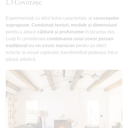
1.3 Covorașe
Experimentați cu stilul boho caracteristic al
covorașelor
suprapuse
.
Combinați texturi, modele și dimensiuni
pentru a aduce
căldură și profunzime
în locuința dvs.
Luați în considerare
combinarea unui covor persan
tradițional cu un covor marocan
pentru un efect
eclectic și vizual captivant, transformând podeaua într-o
pânză artistică.