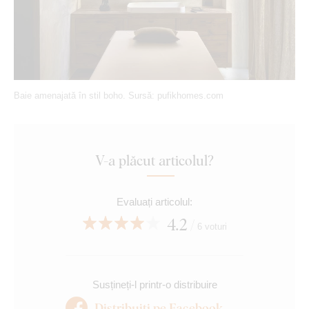
Baie amenajată în stil boho. Sursă: pufikhomes.com
V-a plăcut articolul?
Evaluați articolul:
4.2
6 voturi
Susțineți-l printr-o distribuire
Distribuiți pe Facebook