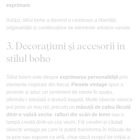
exprimare
.
Astăzi, stilul boho a devenit o celebrare a libertății,
originalității și combinațiilor de elemente artistice variate.
3. Decorațiuni și accesorii în
stilul boho
Stilul boem este despre
exprimarea personalității
prin
elemente inspirate din trecut.
Piesele vintage
spun o
poveste și aduc un sentiment de istorie în spațiu,
oferindu-i totodată o textură bogată. Multe obiecte istorice
pot primi un nou rol, precum un
măsuță de cafea făcută
dintr-o valiză veche
,
rafturi din scări de lemn
sau o
lampă creată dintr-un coș vechi. Fiți creativi și căutați
obiecte vintage pe care le puteți transforma în măsuțe de
ocazie sau expune ca artă, chiar dacă scopul lor inițial a