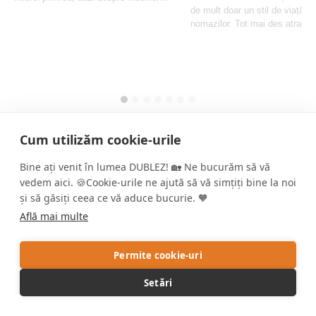
de mult doar un stil de viață al
scandinav....
nomazilor. Tot mai des atrage
obișnuiți, care doresc în spațiu
locuit...
Cum utilizăm cookie-urile
Inspirații direct în căsuța D-
Bine ați venit în lumea DUBLEZ! 🏡 Ne bucurăm să vă
voastră de email
vedem aici. 🍪Cookie-urile ne ajută să vă simțiți bine la noi
și să găsiți ceea ce vă aduce bucurie. 🧡
Află mai multe
Abonare
Sunt de acord cu
prelucrarea datelor cu
Permite cookie-uri
caracter personal
și cu primirea de
noutăți.
Setări