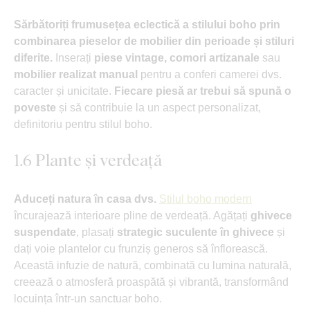
Sărbătoriți frumusețea eclectică a stilului boho prin
combinarea pieselor de mobilier din perioade și stiluri
diferite.
Inserați
piese vintage, comori artizanale
sau
mobilier realizat manual
pentru a conferi camerei dvs.
caracter și unicitate.
Fiecare piesă ar trebui să spună o
poveste
și să contribuie la un aspect personalizat,
definitoriu pentru stilul boho.
1.6 Plante și verdeață
Aduceți natura în casa dvs.
Stilul boho modern
încurajează interioare pline de verdeață. Agățați
ghivece
suspendate
, plasați
strategic suculente în ghivece
și
dați voie plantelor cu frunziș generos să înflorească.
Această infuzie de natură, combinată cu lumina naturală,
creează o atmosferă proaspătă și vibrantă, transformând
locuința într-un sanctuar boho.