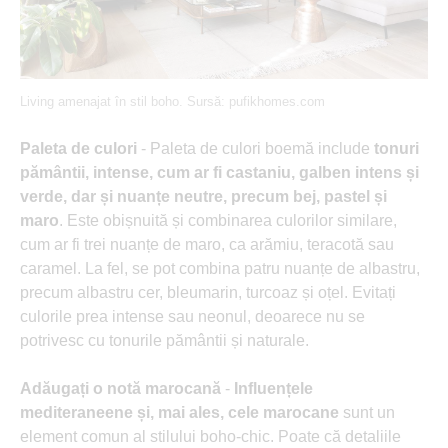
Living amenajat în stil boho. Sursă: pufikhomes.com
Paleta de culori
- Paleta de culori boemă include
tonuri
pământii, intense, cum ar fi castaniu, galben intens și
verde, dar și nuanțe neutre, precum bej, pastel și
maro
. Este obișnuită și combinarea culorilor similare,
cum ar fi trei nuanțe de maro, ca arămiu, teracotă sau
caramel. La fel, se pot combina patru nuanțe de albastru,
precum albastru cer, bleumarin, turcoaz și oțel. Evitați
culorile prea intense sau neonul, deoarece nu se
potrivesc cu tonurile pământii și naturale.
Adăugați o notă marocană
-
Influențele
mediteraneene și, mai ales, cele marocane
sunt un
element comun al stilului boho-chic. Poate că detaliile