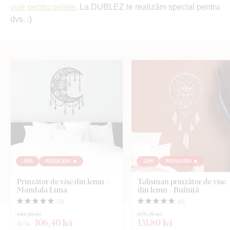
vise pentru perete
. La DUBLEZ le realizăm special pentru
dvs. :)
-25%
REDUCERI 🔥
-25%
REDUCERI 🔥
Prinzător de vise din lemn -
Talisman prinzător de vise
Mandala Luna
din lemn - Bufniță
(
9
)
(
9
)
141,80 lei
175,70 lei
106
,40 lei
131
,80 lei
de la