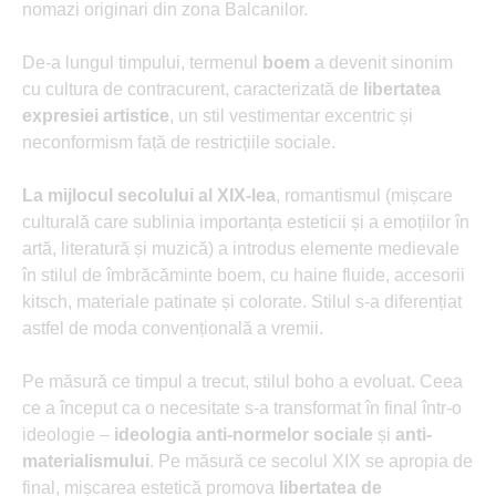
nomazi originari din zona Balcanilor.
De-a lungul timpului, termenul
boem
a devenit sinonim
cu cultura de contracurent, caracterizată de
libertatea
expresiei artistice
, un stil vestimentar excentric și
neconformism față de restricțiile sociale.
La mijlocul secolului al XIX-lea
, romantismul (mișcare
culturală care sublinia importanța esteticii și a emoțiilor în
artă, literatură și muzică) a introdus elemente medievale
în stilul de îmbrăcăminte boem, cu haine fluide, accesorii
kitsch, materiale patinate și colorate. Stilul s-a diferențiat
astfel de moda convențională a vremii.
Pe măsură ce timpul a trecut, stilul boho a evoluat. Ceea
ce a început ca o necesitate s-a transformat în final într-o
ideologie –
ideologia anti-normelor sociale
și
anti-
materialismului
. Pe măsură ce secolul XIX se apropia de
final, mișcarea estetică promova
libertatea de