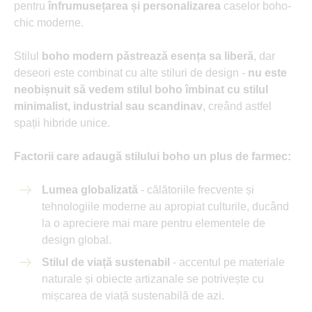
pentru
înfrumusețarea și personalizarea
caselor boho-
chic moderne.
Stilul
boho modern păstrează esența sa liberă
, dar
deseori este combinat cu alte stiluri de design -
nu este
neobișnuit să vedem stilul boho îmbinat cu stilul
minimalist, industrial sau scandinav
, creând astfel
spații hibride unice.
Factorii care adaugă stilului boho un plus de farmec:
Lumea globalizată
- călătoriile frecvente și
tehnologiile moderne au apropiat culturile, ducând
la o apreciere mai mare pentru elementele de
design global.
Stilul de viață sustenabil
- accentul pe materiale
naturale și obiecte artizanale se potrivește cu
mișcarea de viață sustenabilă de azi.