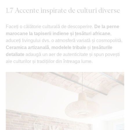
1.7 Accente inspirate de culturi diverse
Faceți o călătorie culturală de descoperire.
De la perne
marocane la tapiserii indiene și țesături africane
,
aduceți livingului dvs. o atmosferă variată și cosmopolită.
Ceramica artizanală
,
modelele tribale
și
țesăturile
detaliate
adaugă un aer de autenticitate și spun povești
ale culturilor și tradițiilor din întreaga lume.