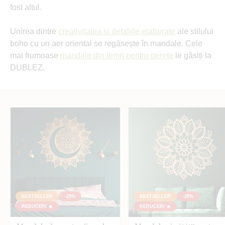
fost altul.
Unirea dintre
creativitatea și detaliile elaborate
ale stilului
boho cu un aer oriental se regăsește în mandale. Cele
mai frumoase
mandale din lemn pentru perete
le găsiți la
DUBLEZ.
BESTSELLER
-25%
BESTSELLER
-25%
REDUCERI 🔥
REDUCERI 🔥