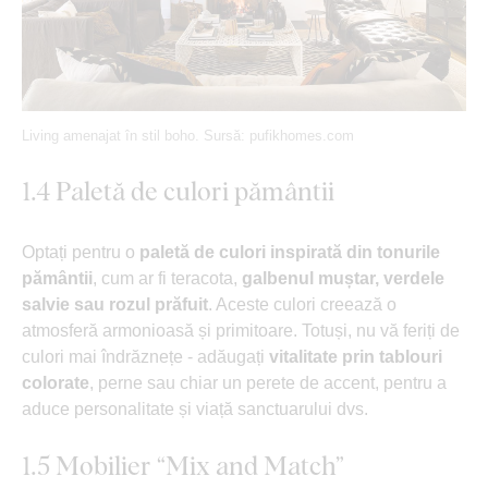
Living amenajat în stil boho. Sursă: pufikhomes.com
1.4 Paletă de culori pământii
Optați pentru o
paletă de culori inspirată din tonurile
pământii
, cum ar fi teracota,
galbenul muștar, verdele
salvie sau rozul prăfuit
. Aceste culori creează o
atmosferă armonioasă și primitoare. Totuși, nu vă feriți de
culori mai îndrăznețe - adăugați
vitalitate prin tablouri
colorate
, perne sau chiar un perete de accent, pentru a
aduce personalitate și viață sanctuarului dvs.
1.5 Mobilier “Mix and Match”