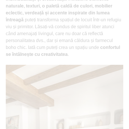
naturale, texturi, o paletă caldă de culori, mobilier
eclectic, verdeață și accente inspirate din lumea
întreagă
puteți transforma spațiul de locuit într-un refugiu
viu și primitor. Lăsați-vă condus de spiritul liber atunci
când amenajați livingul, care nu doar că reflectă
personalitatea dvs., dar și emană căldura și farmecul
boho chic. Iată cum puteți crea un spațiu unde
confortul
se întâlnește cu creativitatea
.