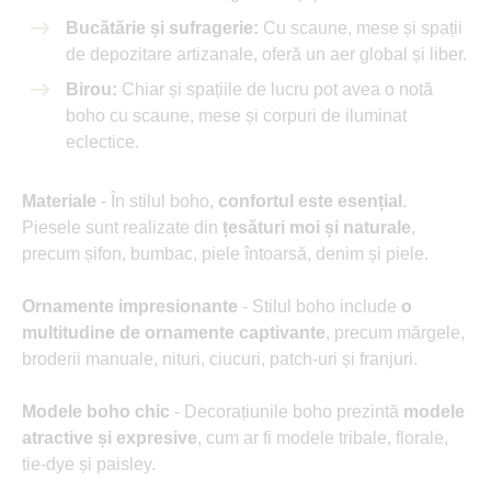
Bucătărie și sufragerie:
Cu scaune, mese și spații
de depozitare artizanale, oferă un aer global și liber.
Birou:
Chiar și spațiile de lucru pot avea o notă
boho cu scaune, mese și corpuri de iluminat
eclectice.
Materiale
- În stilul boho,
confortul este esențial
.
Piesele sunt realizate din
țesături moi și naturale
,
precum șifon, bumbac, piele întoarsă, denim și piele.
Ornamente impresionante
- Stilul boho include
o
multitudine de ornamente captivante
, precum mărgele,
broderii manuale, nituri, ciucuri, patch-uri și franjuri.
Modele boho chic
- Decorațiunile boho prezintă
modele
atractive și expresive
, cum ar fi modele tribale, florale,
tie-dye și paisley.