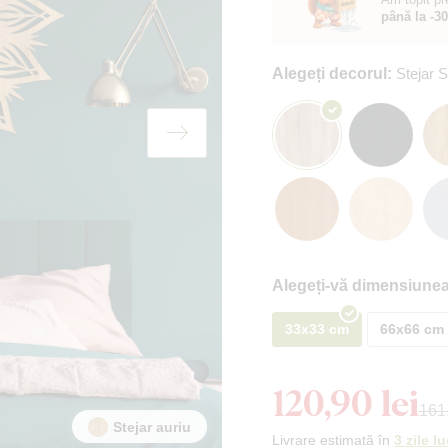
până la -3
Alegeți decorul:
Stejar
Alegeți-vă dimensiunea
33x33 cm
66x66 cm
120,90 lei
161,
Stejar auriu
Livrare estimată în
3 zile l