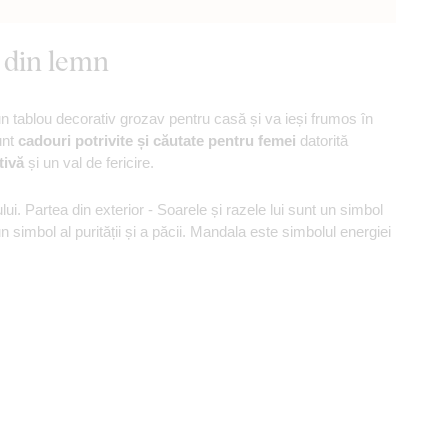
 din lemn
n tablou decorativ grozav pentru casă și va ieși frumos în
unt
cadouri potrivite și căutate pentru femei
datorită
itivă
și un val de fericire.
i. Partea din exterior - Soarele și razele lui sunt un simbol
un simbol al purității și a păcii. Mandala este simbolul energiei