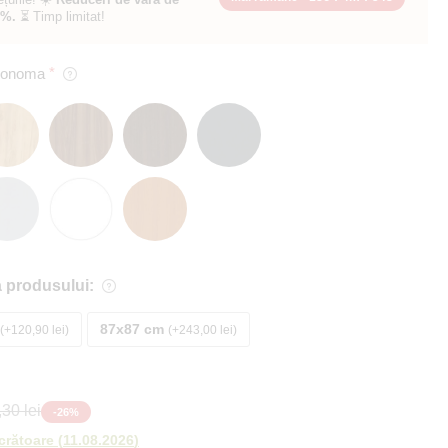
0%.
⏳ Timp limitat!
 Sonoma
 produsului:
87x87 cm
+120,90 lei
+243,00 lei
30 lei
-
26
%
ucrătoare
(
11.08.2026
)