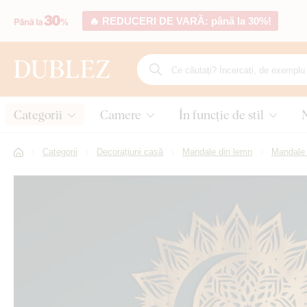
🔥 REDUCERI DE VARĂ: până la 30%!
Categorii
Camere
În funcție de stil
Categorii
Decorațiuni casă
Mandale din lemn
Mandale 