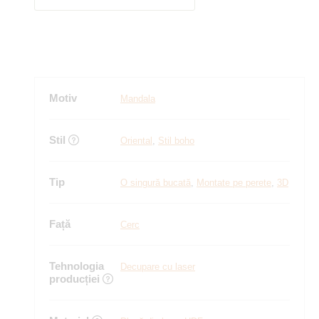
Motiv
Mandala
Stil
Oriental
,
Stil boho
Tip
O singură bucată
,
Montate pe perete
,
3D
Față
Cerc
Tehnologia
Decupare cu laser
producției