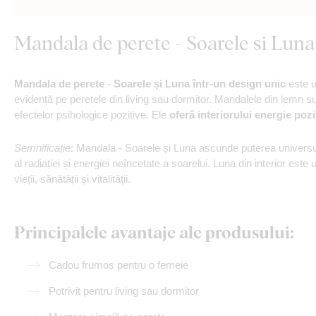
Mandala de perete - Soarele si Luna
Mandala de perete
-
Soarele și Luna într-un design unic
este u
evidență pe peretele din living sau dormitor. Mandalele din lemn s
efectelor psihologice pozitive. Ele
oferă interiorului energie poz
Semnificație
: Mandala - Soarele și Luna ascunde puterea universulu
al radiației și energiei neîncetate a soarelui. Luna din interior este 
vieții, sănătății și vitalității.
Principalele avantaje ale produsului:
Cadou frumos pentru o femeie
Potrivit pentru living sau dormitor