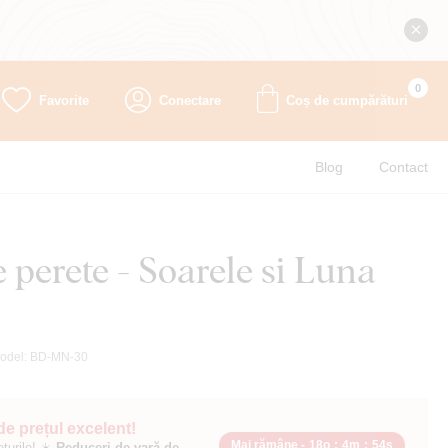
0
Favorite
Conectare
Coș de cumpărături
Blog
Contact
perete - Soarele si Luna
odel:
BD-MN-30
 de prețul excelent!
Mai rămâne -
18o
:
4m
:
52s
ețurile! ☀️
Reduceri de vară de