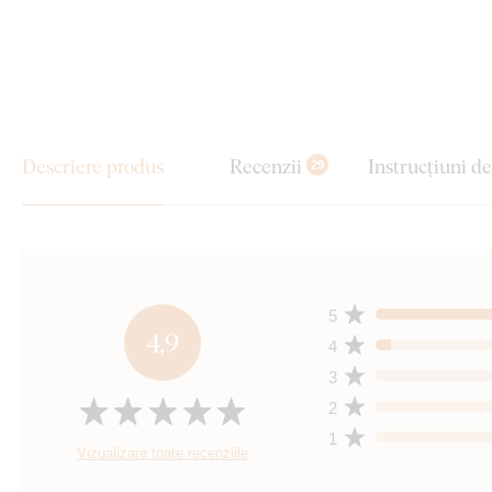
Descriere produs
Recenzii
Instrucțiuni d
29
5
4,9
4
3
2
1
Vizualizare toate recenziile