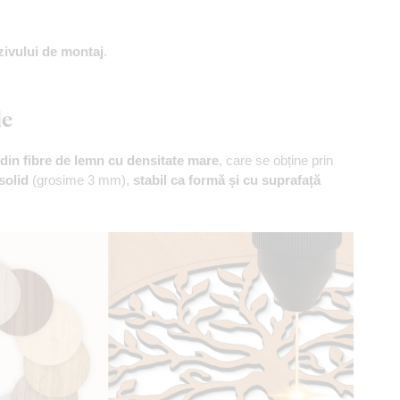
zivului de montaj
.
le
din fibre de lemn cu densitate mare
, care se obține prin
solid
(grosime 3 mm),
stabil ca formă și cu suprafață