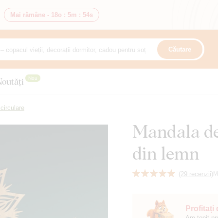
Mai rămâne -
18o
:
5m
:
53s
Căutare
Nou
Noutăți
circulare
Mandala de 
din lemn
(
29 recenzii
)
M
Profitați
Am topit pr