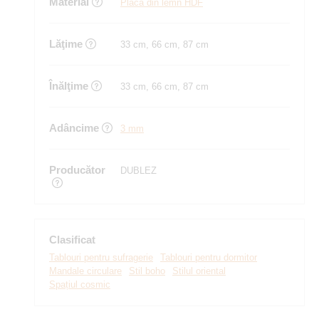
Material
Placă din lemn HDF
Lăţime
33 cm, 66 cm, 87 cm
Înălţime
33 cm, 66 cm, 87 cm
Adâncime
3 mm
Producător
DUBLEZ
Clasificat
Tablouri pentru sufragerie
Tablouri pentru dormitor
Mandale circulare
Stil boho
Stilul oriental
Spațiul cosmic