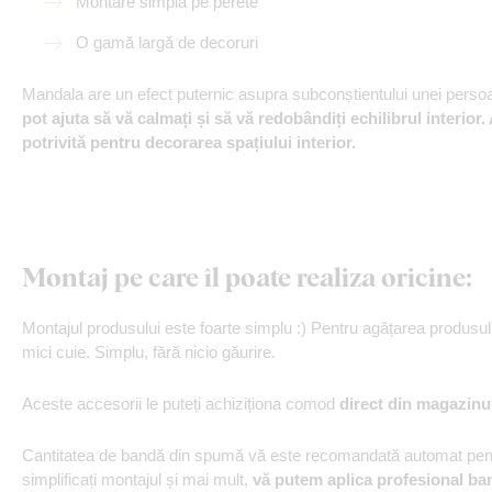
Montare simplă pe perete
O gamă largă de decoruri
Mandala are un efect puternic asupra subconștientului unei perso
pot ajuta să vă calmați și să vă redobândiți echilibrul interior
potrivită pentru decorarea spațiului interior.
Montaj pe care îl poate realiza oricine:
Montajul produsului este foarte simplu :) Pentru agățarea produs
mici cuie. Simplu, fără nicio găurire.
Aceste accesorii le puteți achiziționa comod
direct din magazinu
Cantitatea de bandă din spumă vă este recomandată automat pentr
simplificați montajul și mai mult,
vă putem aplica profesional ba