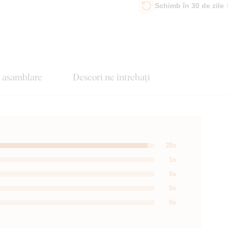
Schimb în 30 de zile
e asamblare
Deseori ne întrebați
28x
1x
0x
0x
0x