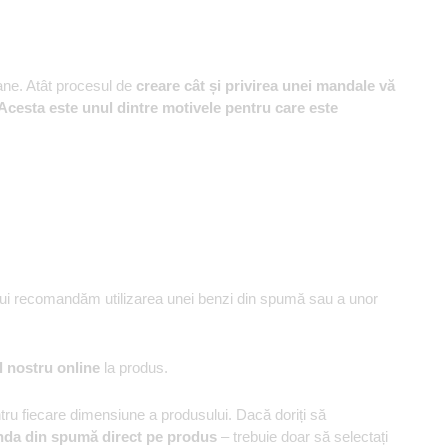
ane. Atât procesul de
creare cât și privirea unei mandale vă
. Acesta este unul dintre motivele pentru care este
ului recomandăm utilizarea unei benzi din spumă sau a unor
l nostru online
la produs.
u fiecare dimensiune a produsului. Dacă doriți să
nda din spumă direct pe produs
– trebuie doar să selectați