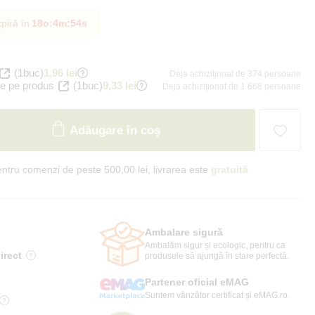
piră în
18o
:
4m
:
52s
(1buc)
1,96 lei
Deja achiziționat de 374 persoane
e pe produs
(1buc)
9,33 lei
Deja achiziționat de 1 668 persoane
Adăugare în coș
ntru comenzi de peste 500,00 lei, livrarea este
gratuită
Ambalare sigură
Ambalăm sigur și ecologic, pentru ca
irect
produsele să ajungă în stare perfectă.
Partener oficial eMAG
Suntem vânzător certificat și eMAG.ro.