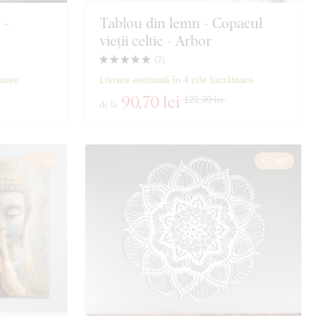
 -
Tablou din lemn - Copacul
vieții celtic - Arbor
(
2
)
toare
Livrare estimată în 4 zile lucrătoare
90
,70 lei
120,90 lei
de la
13
187