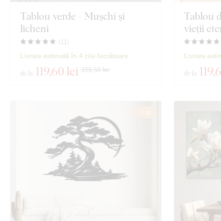
Tablou verde - Mușchi și
Tablou d
licheni
vieții et
(
11
)
Livrare estimată în 4 zile lucrătoare
Livrare esti
119
,60 lei
119
,
159,50 lei
de la
de la
11