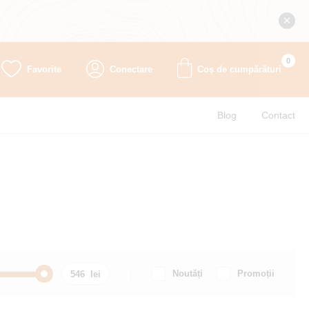
0
Favorite
Conectare
Coș de cumpărături
Blog
Contact
Noutăți
Promoții