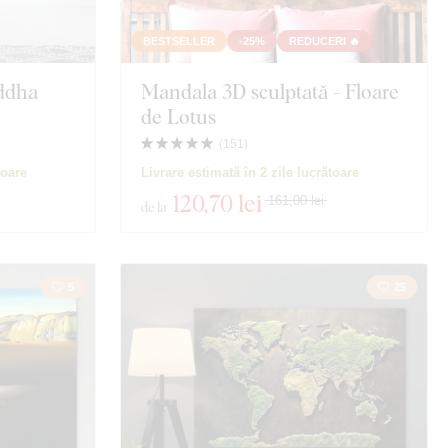
BESTSELLER
-25%
REDUCERI 🔥
ddha
Mandala 3D sculptată - Floare
de Lotus
(
151
)
toare
Livrare estimată în 2 zile lucrătoare
120
,70 lei
161,00 lei
de la
5
25