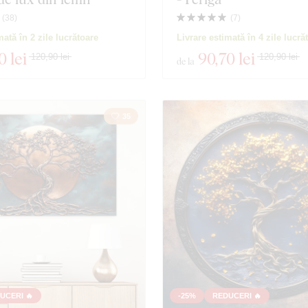
Mâncare și băuturi
Persona
(
38
)
(
7
)
mată în 2 zile lucrătoare
Livrare estimată în 4 zile lucră
0 lei
90
,70 lei
 produse
Închidere filtrul
120,90 lei
120,90 lei
de la
35
UCERI 🔥
-25%
REDUCERI 🔥