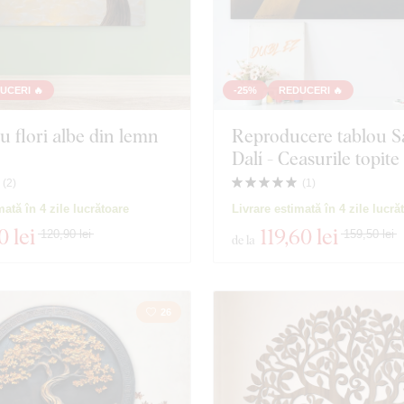
UCERI 🔥
-25%
REDUCERI 🔥
u flori albe din lemn
Reproducere tablou S
Dalí - Ceasurile topite
(
2
)
(
1
)
mată în 4 zile lucrătoare
Livrare estimată în 4 zile lucră
0 lei
119
,60 lei
120,90 lei
159,50 lei
de la
26