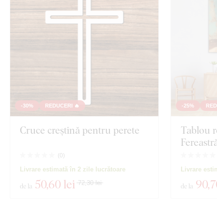
-30%
REDUCERI 🔥
-25%
RED
Cruce creștină pentru perete
Tablou r
Fereastr
(
0
)
Livrare estimată în 2 zile lucrătoare
Livrare esti
50
,60 lei
90
,7
72,30 lei
de la
de la