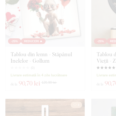
-25%
REDUCERI 🔥
-25%
RED
Tablou din lemn - Stăpânul
Tablou d
Inelelor - Gollum
Vieții - 
(
0
)
Livrare estimată în 4 zile lucrătoare
Livrare esti
90
,70 lei
90
,7
120,90 lei
de la
de la
3