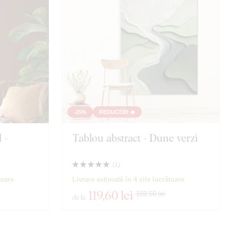
-25%
REDUCERI 🔥
 -
Tablou abstract - Dune verzi
(
1
)
toare
Livrare estimată în 4 zile lucrătoare
119
,60 lei
159,50 lei
de la