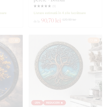
lități
(
9
)
toare
Livrare estimată în 4 zile lucrătoare
90
,70 lei
120,90 lei
de la
22
29
-25%
REDUCERI 🔥