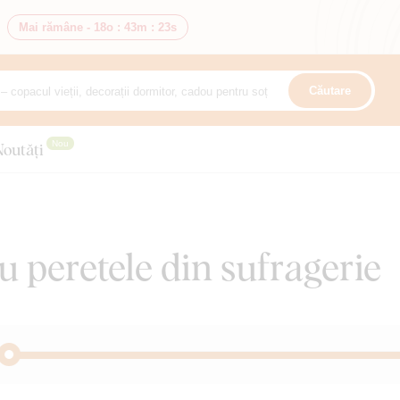
Mai rămâne -
18o
:
43m
:
21s
Căutare
Nou
Noutăți
 peretele din sufragerie