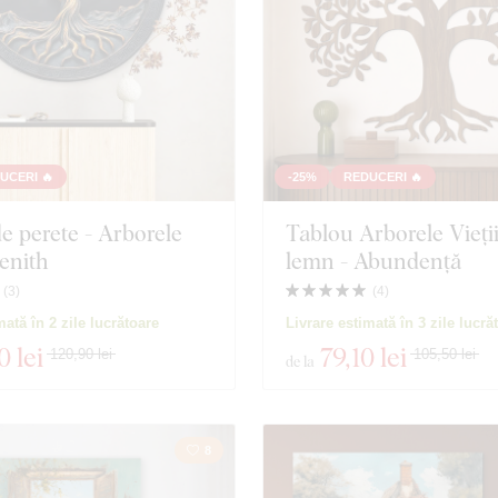
UCERI 🔥
-25%
REDUCERI 🔥
e perete - Arborele
Tablou Arborele Vieți
Zenith
lemn - Abundență
(
3
)
(
4
)
mată în 2 zile lucrătoare
Livrare estimată în 3 zile lucră
0 lei
79
,10 lei
120,90 lei
105,50 lei
de la
8