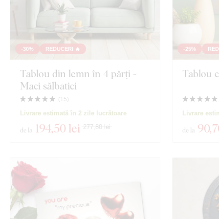
-30%
REDUCERI 🔥
-25%
RED
Tablou din lemn în 4 părți -
Tablou c
Maci sălbatici
(
15
)
Livrare estimată în 2 zile lucrătoare
Livrare esti
194
,50 lei
90
,7
277,80 lei
de la
de la