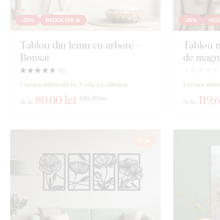
-25%
REDUCERI 🔥
-25%
RED
Tablou din lemn cu arbore -
Tablou m
Bonsai
de magn
(
6
)
Livrare estimată în 3 zile lucrătoare
Livrare esti
80
,00 lei
119
,
106,70 lei
de la
de la
34