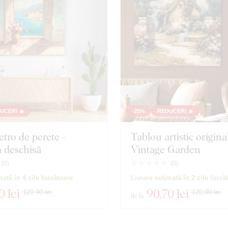
UCERI 🔥
-25%
REDUCERI 🔥
etro de perete -
Tablou artistic original
ă deschisă
Vintage Garden
(
0
)
(
0
)
mată în 4 zile lucrătoare
Livrare estimată în 2 zile lucră
0 lei
90
,70 lei
120,90 lei
120,90 lei
de la