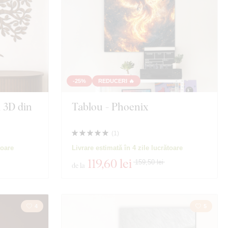
-25%
REDUCERI 🔥
i 3D din
Tablou - Phoenix
(
1
)
toare
Livrare estimată în 4 zile lucrătoare
119
,60 lei
159,50 lei
de la
4
5