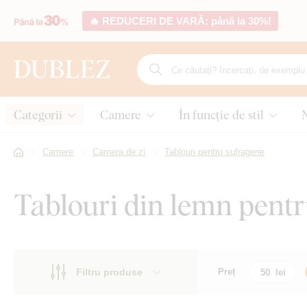
🔥 REDUCERI DE VARĂ: până la 30%!
Categorii
Camere
În funcție de stil
Camere
Camera de zi
Tablouri pentru sufragerie
Tablouri din lemn pentru
Filtru produse
Preț
Motiv
Motiv