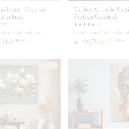
in lemn - Copacul
Tablou Arborele Vieții
ern și luna
Profeția Cerească
(
10
)
(
2
)
mată în 2 zile lucrătoare
Livrare estimată în 4 zile lucră
60 lei
90
,70 lei
159,50 lei
120,90 lei
de la
21