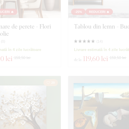
UCERI 🔥
-25%
REDUCERI 🔥
are de perete - Flori
Tablou din lemn - Bu
olie
(
0
)
(
14
)
mată în 4 zile lucrătoare
Livrare estimată în 4 zile lucră
60 lei
119
,60 lei
159,50 lei
159,50 lei
de la
29