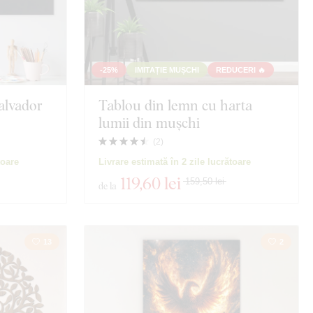
-25%
IMITAȚIE MUȘCHI
REDUCERI 🔥
alvador
Tablou din lemn cu harta
lumii din mușchi
(
2
)
toare
Livrare estimată în 2 zile lucrătoare
119
,60 lei
159,50 lei
de la
13
2