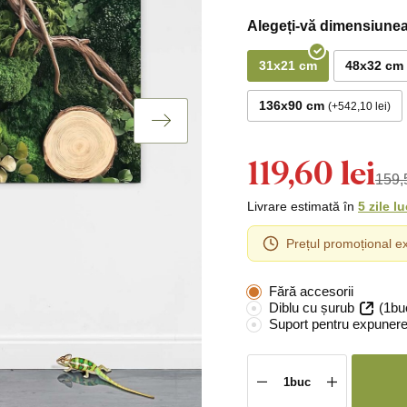
Alegeți-vă dimensiunea
31x21 cm
48x32 cm
136x90 cm
+542,10 lei
119,60 lei
159,5
Livrare estimată în
5 zile l
Prețul promoțional ex
Fără accesorii
Diblu cu șurub
(1bu
Suport pentru expunere