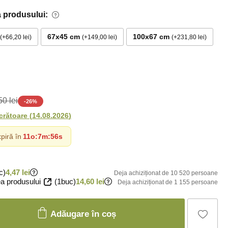
 produsului:
67x45 cm
100x67 cm
+66,20 lei
+149,00 lei
+231,80 lei
0 lei
-
26
%
ucrătoare
(
14.08.2026
)
piră în
11o
:
7m
:
55s
c)
4,47 lei
Deja achiziționat de 10 520 persoane
a produsului
(1buc)
14,60 lei
Deja achiziționat de 1 155 persoane
Adăugare în coș