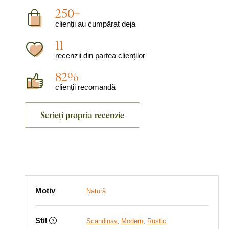
250+
clienții au cumpărat deja
11
recenzii din partea clienților
82%
clienții recomandă
Scrieți propria recenzie
Motiv
Natură
Stil
Scandinav
,
Modern
,
Rustic