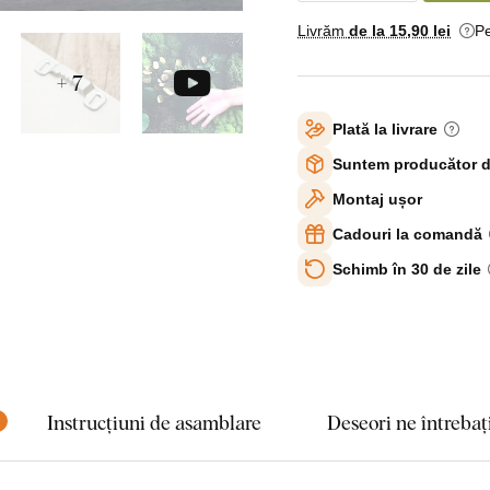
Livrăm
de la 15
,90 lei
Pe
+ 7
Plată la livrare
Suntem producător d
Montaj ușor
Cadouri la comandă
Schimb în 30 de zile
Instrucțiuni de asamblare
Deseori ne întrebaț