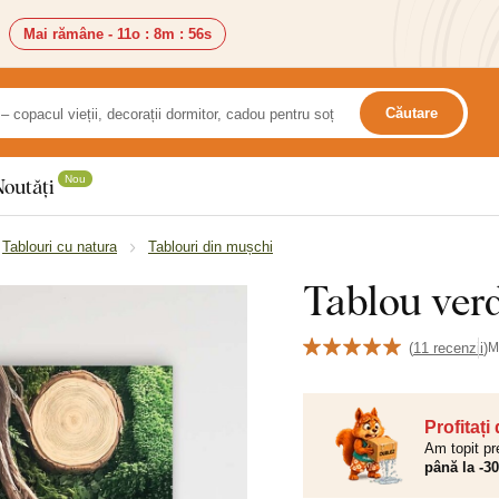
Mai rămâne -
11o
:
8m
:
54s
Căutare
Nou
Noutăți
Tablouri cu natura
Tablouri din mușchi
Tablou verd
(
11 recenzii
)
M
Profitați
Am topit pr
până la -3