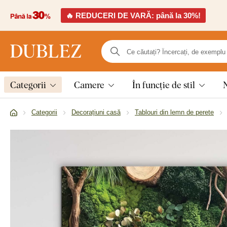
🔥 REDUCERI DE VARĂ: până la 30%!
Categorii
Camere
În funcție de stil
Categorii
Decorațiuni casă
Tablouri din lemn de perete