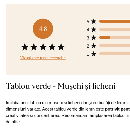
5
4,8
4
3
2
1
Vizualizare toate recenziile
Tablou verde - Mușchi și licheni
Imitația unui tablou din mușchi și licheni dar și cu bucăți de lemn
dimensiuni variate. Acest tablou verde din lemn este
potrivit pen
creativitatea și concentrarea. Recomandăm amplasarea tabloului p
detaliile.