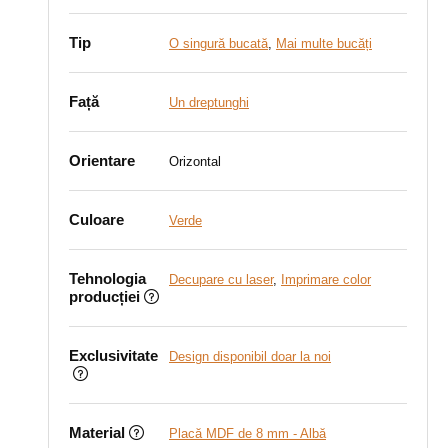
Tip
O singură bucată
,
Mai multe bucăți
Față
Un dreptunghi
Orientare
Orizontal
Culoare
Verde
Tehnologia
Decupare cu laser
,
Imprimare color
producției
Exclusivitate
Design disponibil doar la noi
Material
Placă MDF de 8 mm - Albă