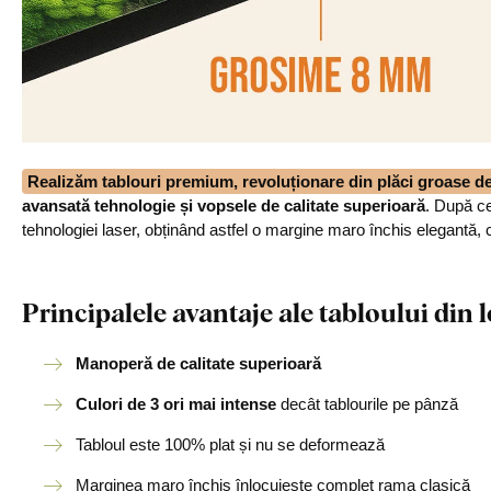
Realizăm tablouri premium, revoluționare din plăci groase 
avansată tehnologie și vopsele de calitate superioară
. După ce
tehnologiei laser, obținând astfel o margine maro închis elegantă, 
Principalele avantaje ale tabloului di
Manoperă de calitate superioară
Culori de 3 ori mai intense
decât tablourile pe pânză
Tabloul este 100% plat și nu se deformează
Marginea maro închis înlocuiește complet rama clasică