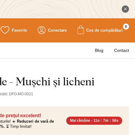
0
Favorite
Conectare
Coș de cumpărături
Blog
Contact
e - Mușchi și licheni
odel:
DFO-MO-0021
 de prețul excelent!
Mai rămâne -
11o
:
7m
:
55s
ețurile! ☀️
Reduceri de vară de
0%.
⏳ Timp limitat!