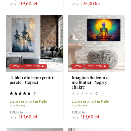
119
,60 lei
125
,00 lei
de la
de la
-25%
REDUCERI 🔥
-25%
REDUCERI 🔥
Tablou din lemn pentru
Imagine din lemn al
perete - Copaci
meditației - Yoga și
chakre
(
2
)
(
0
)
Livrare estimată în 5 zile
Livrare estimată în 5 zile
lucrătoare
lucrătoare
159,50 lei
159,50 lei
119
,60 lei
119
,60 lei
de la
de la