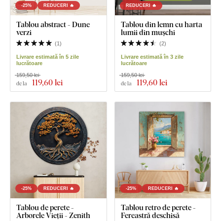
-25%
REDUCERI 🔥
REDUCERI 🔥
Tablou abstract - Dune
Tablou din lemn cu harta
verzi
lumii din mușchi
(
1
)
(
2
)
Livrare estimată în 5 zile
Livrare estimată în 3 zile
lucrătoare
lucrătoare
159,50 lei
159,50 lei
119
,60 lei
119
,60 lei
de la
de la
-25%
REDUCERI 🔥
-25%
REDUCERI 🔥
Tablou de perete -
Tablou retro de perete -
Arborele Vieții - Zenith
Fereastră deschisă