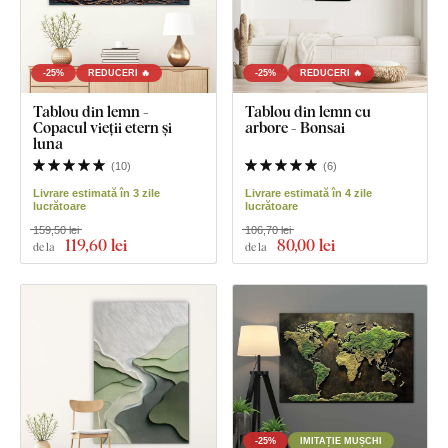
-25%
REDUCERI 🔥
-25%
REDUCERI 🔥
Tablou din lemn -
Tablou din lemn cu
Copacul vieții etern și
arbore - Bonsai
luna
(
10
)
(
6
)
Livrare estimată în 3 zile
Livrare estimată în 4 zile
lucrătoare
lucrătoare
159,50 lei
106,70 lei
119
,60 lei
80
,00 lei
de la
de la
-25%
IMITAȚIE MUȘCHI