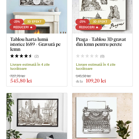
-25%
3D EFEKT
-25%
3D EFEKT
REDUCERI 🔥
REDUCERI 🔥
Tablou harta lumii
Praga - Tablou 3D gravat
istorice 1689 - Gravură pe
din lemn pentru perete
lemn
(
2
)
(
0
)
Livrare estimată în 4 zile
Livrare estimată în 4 zile
lucrătoare
lucrătoare
727,70 lei
145,50 lei
545
,80 lei
109
,20 lei
de la