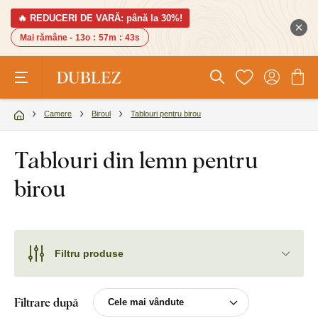
🔥 REDUCERI DE VARĂ: până la 30%!
Mai rămâne -
13o
:
57m
:
43s
Camere
Biroul
Tablouri pentru birou
Tablouri din lemn pentru
birou
Filtru produse
Filtrare după