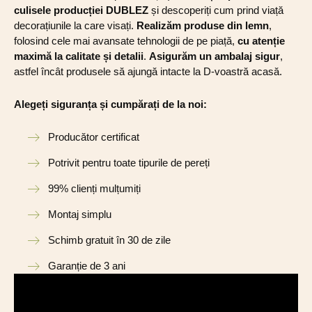
culisele producției DUBLEZ
și descoperiți cum prind viață
decorațiunile la care visați.
Realizăm produse din lemn
,
folosind cele mai avansate tehnologii de pe piață,
cu atenție
maximă la calitate și detalii
.
Asigurăm un ambalaj sigur
,
astfel încât produsele să ajungă intacte la D-voastră acasă.
Alegeți siguranța și cumpărați de la noi:
Producător certificat
Potrivit pentru toate tipurile de pereți
99% clienți mulțumiți
Montaj simplu
Schimb gratuit în 30 de zile
Garanție de 3 ani