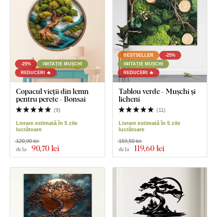
BESTSELLER
-25%
-25%
IMITAȚIE MUȘCHI
IMITAȚIE MUȘCHI
REDUCERI 🔥
REDUCERI 🔥
Copacul vieții din lemn
Tablou verde - Mușchi și
pentru perete - Bonsai
licheni
(
9
)
(
11
)
Livrare estimată în 5 zile
Livrare estimată în 5 zile
lucrătoare
lucrătoare
120,90 lei
159,50 lei
90
,70 lei
119
,60 lei
de la
de la