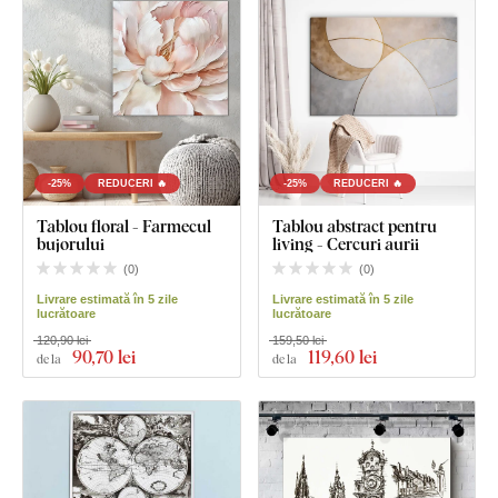
-25%
REDUCERI 🔥
-25%
REDUCERI 🔥
Tablou floral - Farmecul
Tablou abstract pentru
bujorului
living - Cercuri aurii
(
0
)
(
0
)
Livrare estimată în 5 zile
Livrare estimată în 5 zile
lucrătoare
lucrătoare
120,90 lei
159,50 lei
90
,70 lei
119
,60 lei
de la
de la