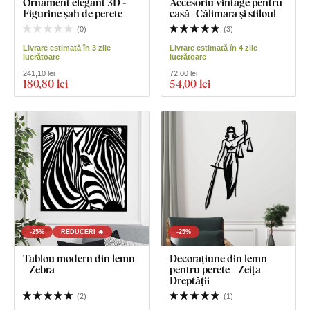
Ornament elegant 3D -
Accesoriu vintage pentru
Figurine șah de perete
casă- Călimara și stiloul
(
0
)
(
3
)
Livrare estimată în 3 zile
Livrare estimată în 4 zile
lucrătoare
lucrătoare
241,10 lei
72,00 lei
180
,80 lei
54
,00 lei
-25%
REDUCERI 🔥
-25%
Tablou modern din lemn
Decorațiune din lemn
- Zebra
pentru perete - Zeița
Dreptății
(
2
)
(
1
)