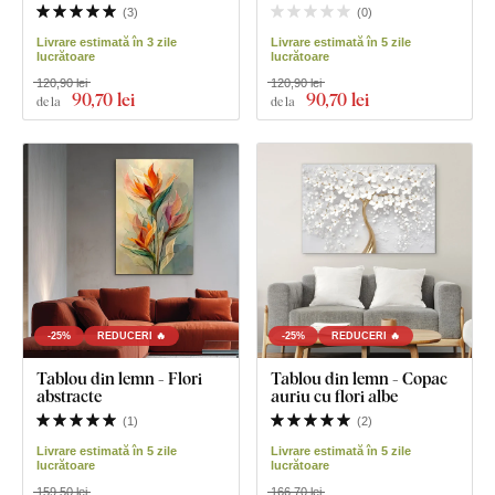
(
3
)
(
0
)
Livrare estimată în 3 zile
Livrare estimată în 5 zile
lucrătoare
lucrătoare
120,90 lei
120,90 lei
90
,70 lei
90
,70 lei
de la
de la
-25%
REDUCERI 🔥
-25%
REDUCERI 🔥
Tablou din lemn - Flori
Tablou din lemn - Copac
abstracte
auriu cu flori albe
(
1
)
(
2
)
Livrare estimată în 5 zile
Livrare estimată în 5 zile
lucrătoare
lucrătoare
159,50 lei
166,70 lei