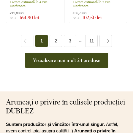
Livrare estimată în 4 zile
Livrare estimată în 3 zile
lucrătoare
lucrătoare
219,80 lei
136,70 lei
164
,80 lei
102
,50 lei
de la
de la
1
2
3
11
...
Vizualizare mai mult 24 produse
Aruncați o privire în culisele producției
DUBLEZ
Suntem producător și vânzător într-unul singur
. Astfel,
avem control total asupra calității :)
Aruncați o privire în