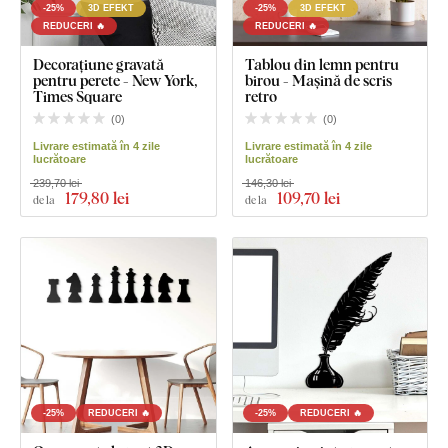
-25%
3D EFEKT
-25%
3D EFEKT
REDUCERI 🔥
REDUCERI 🔥
Decorațiune gravată
Tablou din lemn pentru
pentru perete - New York,
birou - Mașină de scris
Times Square
retro
(
0
)
(
0
)
Livrare estimată în 4 zile
Livrare estimată în 4 zile
lucrătoare
lucrătoare
239,70 lei
146,30 lei
179
,80 lei
109
,70 lei
de la
de la
-25%
REDUCERI 🔥
-25%
REDUCERI 🔥