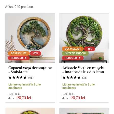
Afișat 249 produse
BESTSELLER
-25%
BESTSELLER
-25%
IMITAȚIE MUȘCHI
REDUCERI 🔥
REDUCERI 🔥
Copacul vieții decorațiune
Arborele Vieții cu mușchi
- Stabilitate
- Imitatie de lux din lemn
(
68
)
(
38
)
Livrare estimată în 3 zile
Livrare estimată în 3 zile
lucrătoare
lucrătoare
120,90 lei
120,90 lei
90
,70 lei
90
,70 lei
de la
de la