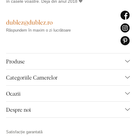
în casele voastre. Deja din anul 2018 🧡
dublez@dublez.ro
Răspundem în maxim o zi lucrătoare
Produse
Categoriile Camerelor
Ocazii
Despre noi
Satisfacție garantată