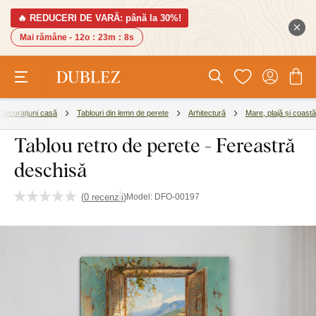
🔥 REDUCERI DE VARĂ: până la 30%!
Mai rămâne -
12o
:
23m
:
7s
Decorațiuni casă
Tablouri din lemn de perete
Arhitectură
Mare, plajă și coastă
Tablou retro de perete - Fereastră
deschisă
(
0 recenzii
)
Model:
DFO-00197