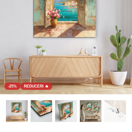
-25%
REDUCERI 🔥
+ 3