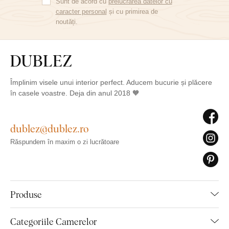
Sunt de acord cu
prelucrarea datelor cu
caracter personal
și cu primirea de
noutăți.
Împlinim visele unui interior perfect. Aducem bucurie și plăcere
în casele voastre. Deja din anul 2018 🧡
dublez@dublez.ro
Răspundem în maxim o zi lucrătoare
Produse
Categoriile Camerelor