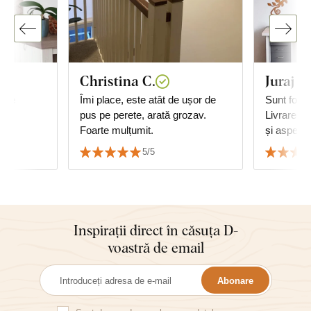
Christina C.
Juraj G
gine
Îmi place, este atât de ușor de
Sunt foart
pus pe perete, arată grozav.
Livrarea, 
Foarte mulțumit.
și aspectu
Recomand 
5/5
Juraj
Inspirații direct în căsuța D-
voastră de email
Abonare