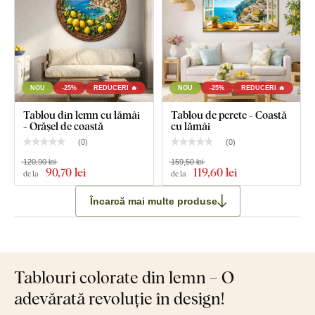
NOU
-25%
REDUCERI 🔥
NOU
-25%
REDUCERI 🔥
Tablou din lemn cu lămâi
Tablou de perete - Coastă
- Orășel de coastă
cu lămâi
(
0
)
(
0
)
120,90 lei
159,50 lei
90
,70 lei
119
,60 lei
de la
de la
Încarcă mai multe produse
Tablouri colorate din lemn – O
adevărată revoluție în design!