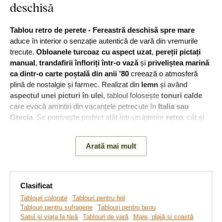
deschisă
Tablou retro de perete - Fereastră deschisă spre mare
aduce în interior o senzație autentică de vară din vremurile
trecute.
Obloanele turcoaz cu aspect uzat
,
pereții pictați
manual
,
trandafirii înfloriți într-o vază
și
priveliștea marină
ca dintr-o carte poștală din anii ’80
creează o atmosferă
plină de nostalgie și farmec. Realizat din
lemn
și având
aspectul unei picturi în ulei
, tabloul folosește
tonuri calde
care evocă amintiri din vacanțele petrecute în
Italia sau
Grecia
. Se potrivește perfect atât într-un interior
retro
, cât și
într-un decor
boho
, fiind ideal pentru
dormitor
,
hol
sau
cabană de vară
.
Arată mai mult
Clasificat
Tablouri colorate
Tablouri pentru hol
Tablouri pentru sufragerie
Tablouri pentru birou
Satul și viața la țară
Tablouri de vară
Mare, plajă și coastă