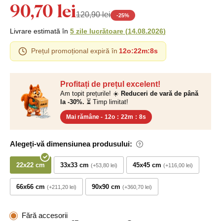
90,70 lei
120,90 lei
-
25
%
Livrare estimată în
5 zile lucrătoare
(
14.08.2026
)
Prețul promoțional expiră în
12o
:
22m
:
7s
Profitați de prețul excelent!
Am topit prețurile! ☀️
Reduceri de vară de până
la -30%.
⏳ Timp limitat!
Mai rămâne -
12o
:
22m
:
7s
Alegeți-vă dimensiunea produsului:
22x22 cm
33x33 cm
45x45 cm
+53,80 lei
+116,00 lei
66x66 cm
90x90 cm
+211,20 lei
+360,70 lei
Fără accesorii