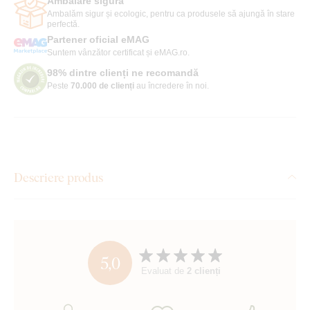
Ambalare sigură
Ambalăm sigur și ecologic, pentru ca produsele să ajungă în stare
perfectă.
Partener oficial eMAG
Suntem vânzător certificat și eMAG.ro.
98% dintre clienți ne recomandă
Peste
70.000 de clienți
au încredere în noi.
Descriere produs
5,0
Evaluat de
2 clienți