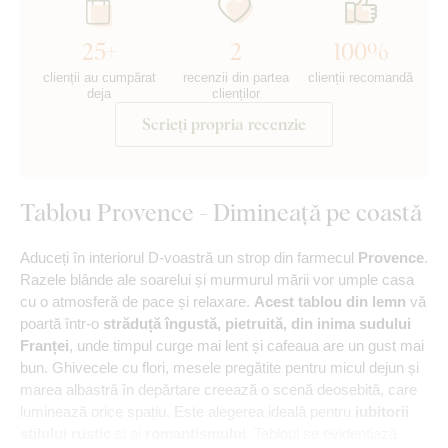
25+
2
100%
clienții au cumpărat
recenzii din partea
clienții recomandă
deja
clienților
Scrieți propria recenzie
Tablou Provence - Dimineață pe coastă
Aduceți în interiorul D-voastră un strop din farmecul
Provence
.
Razele blânde ale soarelui și murmurul mării vor umple casa
cu o atmosferă de pace și relaxare.
Acest tablou din lemn
vă
poartă într-o
străduță îngustă, pietruită, din inima sudului
Franței
, unde timpul curge mai lent și cafeaua are un gust mai
bun. Ghivecele cu flori, mesele pregătite pentru micul dejun și
marea albastră în depărtare creează o scenă deosebită, care
luminează orice spațiu. Este alegerea ideală pentru
iubitorii
stilului rustic
și ai
romantismului
. Tabloul se evidențiază