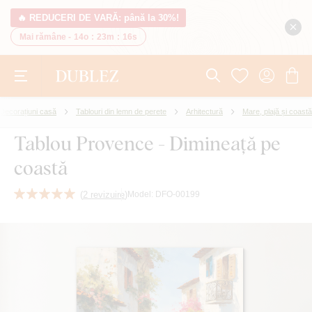
🔥 REDUCERI DE VARĂ: până la 30%!
Mai rămâne -
14o
:
23m
:
15s
Decorațiuni casă
Tablouri din lemn de perete
Arhitectură
Mare, plajă și coastă
Tablou Provence - Dimineață pe
coastă
(
2 revizuire
)
Model:
DFO-00199