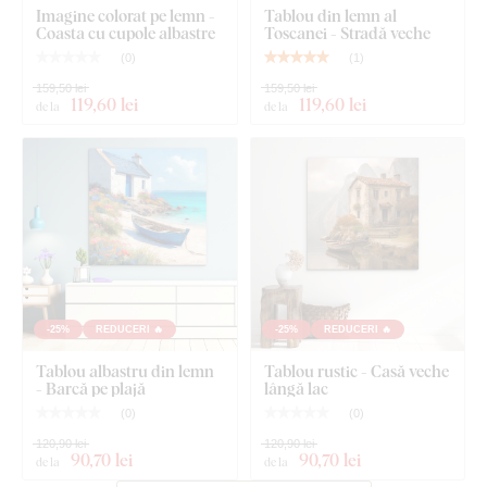
Imagine colorat pe lemn -
Tablou din lemn al
Coasta cu cupole albastre
Toscanei - Stradă veche
Tablou Provence - Dimineață pe coastă
(
0
)
(
1
)
Cârlig(e) montat(e) în prealabil pe partea din spate
159,50 lei
159,50 lei
119
,60 lei
119
,60 lei
a tabloului
de la
de la
Instrucțiuni clare pentru montaj
-25%
REDUCERI 🔥
-25%
REDUCERI 🔥
Tablou albastru din lemn
Tablou rustic - Casă veche
- Barcă pe plajă
lângă lac
(
0
)
(
0
)
120,90 lei
120,90 lei
90
,70 lei
90
,70 lei
de la
de la