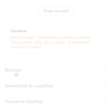
perfect în
bucătărie, sufragerie, casă de vacanță sau într-un
living luminos
.
Arată mai mult
Semnificația tabloului:
Tabloul simbolizează bucuriile simple ale
vieții. El surprinde un mic dejun împreună, liniștea dimineții,
parfumul florilor și murmurul mării.
Clasificat
Tablouri colorate
Tablouri pentru bucătărie și sufragerie
Tablouri pictate
Mare, plajă și coastă
Stilul provensal
Cafenea / Restaurant
Recenzii
2
Instrucțiuni de asamblare
Deseori ne întrebați
Realizăm tablouri premium, revoluționare din plăci
groase de lemn
pe care imprimăm orice model. Folosim
cea