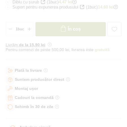
Diblu cu șurub
(1buc)
4,47 lei
Suport pentru expunerea produsului
(1buc)
14,60 lei
În coș
Livrăm
de la 15
,90 lei
Pentru comenzi de peste 500,00 lei, livrarea este
gratuită
Plată la livrare
Suntem producător direct
Montaj ușor
Cadouri la comandă
Schimb în 30 de zile