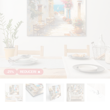
-25%
REDUCERI 🔥
+ 3