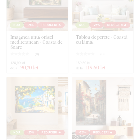
Tabloul are un cârlig.
Dimensiunea de 66x66 cm și 90x90 cm - Tabloul are 2
cârlige.
NOU
-25%
REDUCERI 🔥
NOU
-25%
REDUCERI 🔥
Imaginea unui orășel
Tablou de perete - Coastă
mediteranean - Coasta de
cu lămâi
Soare
(
0
)
(
0
)
120,90 lei
159,50 lei
90
,70 lei
119
,60 lei
de la
de la
NOU
-25%
REDUCERI 🔥
-25%
REDUCERI 🔥
Ce este inclus în pachet?