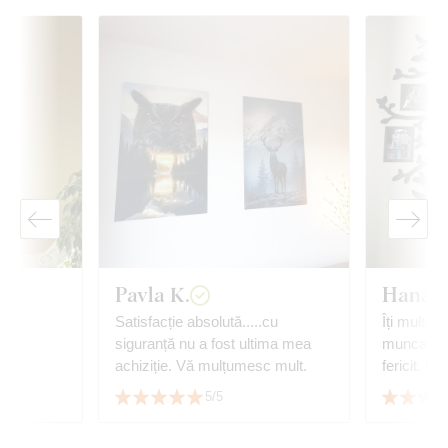
Pavla K.
Hana K
,
Satisfacție absolută.....cu
Îți mulțum
siguranță nu a fost ultima mea
munca min
achiziție. Vă mulțumesc mult.
fericit. B
data nunți
5/5
☺️👏👏👏