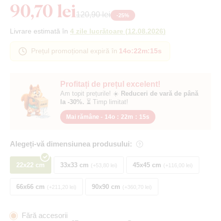
90,70 lei
120,90 lei
-
25
%
Livrare estimată în
4 zile lucrătoare
(
12.08.2026
)
Prețul promoțional expiră în
14o
:
22m
:
15s
Profitați de prețul excelent!
Am topit prețurile! ☀️
Reduceri de vară de până
la -30%.
⏳ Timp limitat!
Mai rămâne -
14o
:
22m
:
15s
Alegeți-vă dimensiunea produsului:
22x22 cm
33x33 cm
45x45 cm
+53,80 lei
+116,00 lei
66x66 cm
90x90 cm
+211,20 lei
+360,70 lei
Fără accesorii