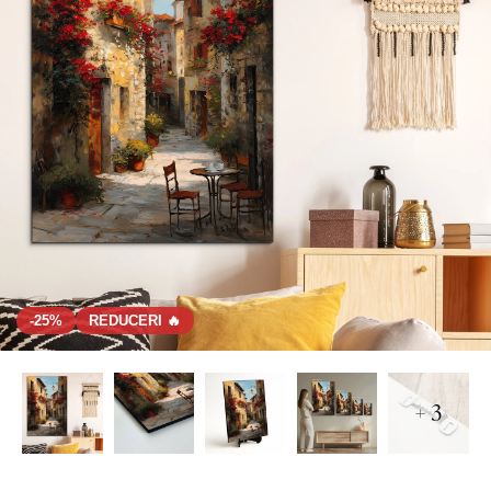
-25%
REDUCERI 🔥
+ 3