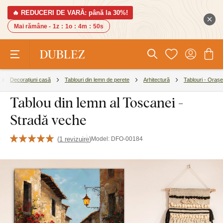
🔥 REDUCERI DE VARĂ: până la 30%!
Mai rămâne -
1z
:
1o
:
4m
:
49s
Decorațiuni casă
Tablouri din lemn de perete
Arhitectură
Tablouri - Orașe
Tablou din lemn al Toscanei -
Stradă veche
(
1 revizuire
)
Model:
DFO-00184