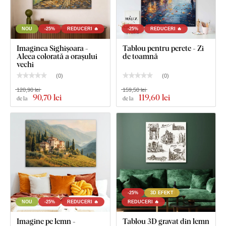
NOU
-25%
REDUCERI 🔥
-25%
REDUCERI 🔥
Imaginea Sighișoara -
Tablou pentru perete - Zi
Aleea colorată a orașului
de toamnă
vechi
(
0
)
(
0
)
120,90 lei
159,50 lei
90
,70 lei
119
,60 lei
de la
de la
-25%
3D EFEKT
NOU
-25%
REDUCERI 🔥
REDUCERI 🔥
Imagine pe lemn -
Tablou 3D gravat din lemn