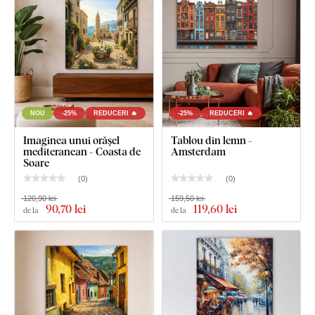
NOU
-25%
REDUCERI 🔥
-25%
REDUCERI 🔥
Imaginea unui orășel
Tablou din lemn -
mediteranean - Coasta de
Amsterdam
Soare
(
0
)
(
0
)
120,90 lei
159,50 lei
90
,70 lei
119
,60 lei
de la
de la