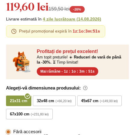
119,60 lei
159,50 lei
-
26
%
Livrare estimată în
4 zile lucrătoare
(
14.08.2026
)
Prețul promoțional expiră în
1z
:
1o
:
3m
:
50s
Profitați de prețul excelent!
Am topit prețurile! ☀️
Reduceri de vară de până
la -30%.
⏳ Timp limitat!
Mai rămâne -
1z
:
1o
:
3m
:
50s
Alegeți-vă dimensiunea produsului:
21x31 cm
32x48 cm
45x67 cm
+66,20 lei
+149,00 lei
67x100 cm
+231,80 lei
Fără accesorii