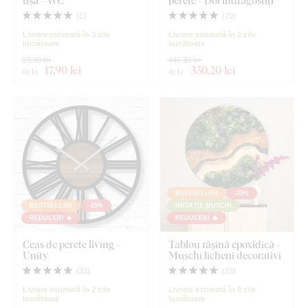
ușă - WC
perete - Doi îndrăgostiți
(
1
)
(
70
)
Livrare estimată în 3 zile
Livrare estimată în 2 zile
lucrătoare
lucrătoare
23,90 lei
440,30 lei
17
,90 lei
330
,20 lei
de la
de la
BESTSELLER
-25%
BESTSELLER
-25%
IMITAȚIE MUȘCHI
REDUCERI 🔥
REDUCERI 🔥
Ceas de perete living -
Tablou rășină epoxidică -
Unity
Mușchi licheni decorativi
(
33
)
(
23
)
Livrare estimată în 2 zile
Livrare estimată în 4 zile
lucrătoare
lucrătoare