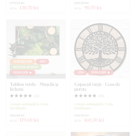
174,20 lei
120,90 lei
130
,70 lei
90
,70 lei
de la
de la
BESTSELLER
-25%
IMITAȚIE MUȘCHI
REDUCERI 🔥
-25%
REDUCERI 🔥
Tablou verde - Mușchi și
Copacul vieții - Ceas de
licheni
perete
(
11
)
(
20
)
Livrare estimată în 4 zile
Livrare estimată în 3 zile
lucrătoare
lucrătoare
159,50 lei
214,00 lei
119
,60 lei
160
,50 lei
de la
de la