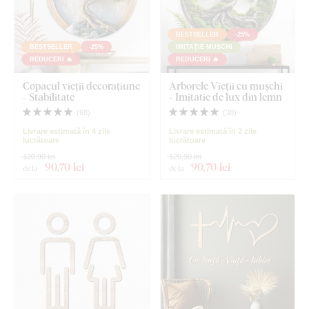
BESTSELLER
-25%
BESTSELLER
-25%
IMITAȚIE MUȘCHI
REDUCERI 🔥
REDUCERI 🔥
Copacul vieții decorațiune
Arborele Vieții cu mușchi
- Stabilitate
- Imitatie de lux din lemn
(
68
)
(
38
)
Livrare estimată în 4 zile
Livrare estimată în 2 zile
lucrătoare
lucrătoare
120,90 lei
120,90 lei
90
,70 lei
90
,70 lei
de la
de la