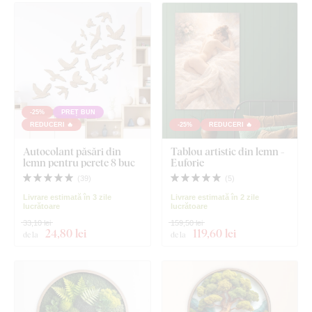
-25%
PREȚ BUN
REDUCERI 🔥
-25%
REDUCERI 🔥
Autocolant păsări din
Tablou artistic din lemn -
lemn pentru perete 8 buc
Euforie
(
39
)
(
5
)
Livrare estimată în 3 zile
Livrare estimată în 2 zile
lucrătoare
lucrătoare
33,10 lei
159,50 lei
24
,80 lei
119
,60 lei
de la
de la