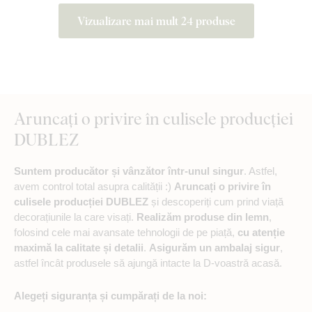
Vizualizare mai mult 24 produse
Aruncați o privire în culisele producției
DUBLEZ
Suntem producător și vânzător într-unul singur
. Astfel,
avem control total asupra calității :)
Aruncați o privire în
culisele producției DUBLEZ
și descoperiți cum prind viață
decorațiunile la care visați.
Realizăm produse din lemn
,
folosind cele mai avansate tehnologii de pe piață,
cu atenție
maximă la calitate și detalii
.
Asigurăm un ambalaj sigur
,
astfel încât produsele să ajungă intacte la D-voastră acasă.
Alegeți siguranța și cumpărați de la noi: