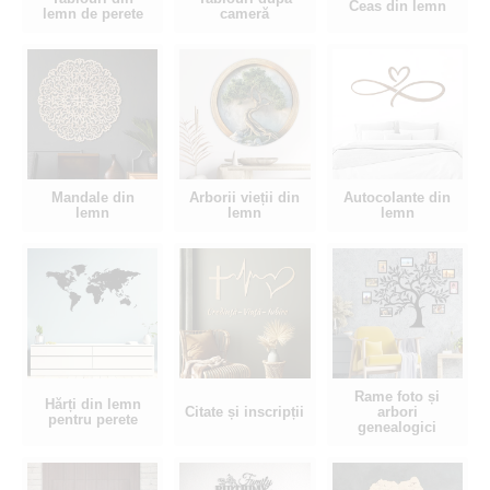
Ceas din lemn
lemn de perete
cameră
Mandale din
Arborii vieții din
Autocolante din
lemn
lemn
lemn
Rame foto și
Hărți din lemn
Citate și inscripții
arbori
pentru perete
genealogici