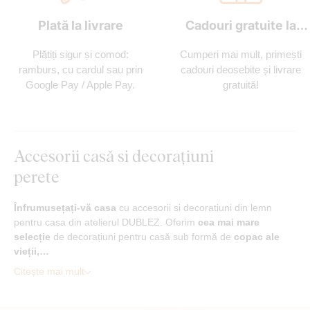
Plată la livrare
Cadouri gratuite la
fiecare comandă
Plătiți sigur și comod:
Cumperi mai mult, primești
ramburs, cu cardul sau prin
cadouri deosebite și livrare
Google Pay / Apple Pay.
gratuită!
Accesorii casă si decorațiuni
perete
Înfrumusețați-vă casa
cu accesorii si decoratiuni din lemn
pentru casa din atelierul DUBLEZ. Oferim
cea mai mare
selecție
de decorațiuni pentru casă sub formă de
copac ale
vieții,…
Citește mai mult