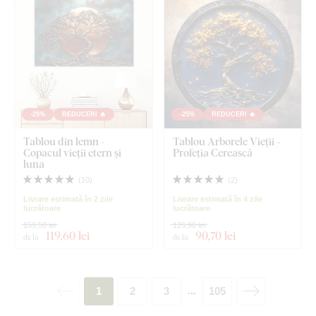
-25%
REDUCERI 🔥
-25%
REDUCERI 🔥
Tablou din lemn -
Tablou Arborele Vieții -
Copacul vieții etern și
Profeția Cerească
luna
(
10
)
(
2
)
Livrare estimată în 2 zile
Livrare estimată în 4 zile
lucrătoare
lucrătoare
159,50 lei
120,90 lei
119
,60 lei
90
,70 lei
de la
de la
1
2
3
105
...