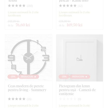
Yesod
pescar - Rame foto
(
260
)
(
12
)
Livrare estimată în 2 zile
Livrare estimată în 2 zile
lucrătoare
lucrătoare
102,20 lei
226,00 lei
76
,60 lei
169
,50 lei
de la
de la
-25%
REDUCERI 🔥
-25%
REDUCERI 🔥
Ceas modern de perete
Pictogram din lemn
pentru living - Summery
pentru ușă - Cameră de
curățenie
(
15
)
(
0
)
Livrare estimată în 2 zile
Livrare estimată în 3 zile