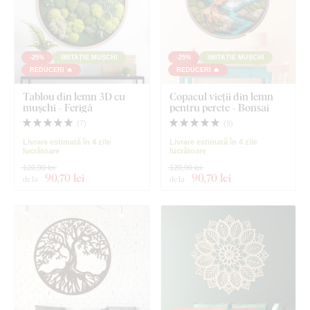
-25%
IMITAȚIE MUȘCHI
-25%
IMITAȚIE MUȘCHI
REDUCERI 🔥
REDUCERI 🔥
Tablou din lemn 3D cu
Copacul vieții din lemn
mușchi - Ferigă
pentru perete - Bonsai
(
7
)
(
9
)
Livrare estimată în 4 zile
Livrare estimată în 4 zile
lucrătoare
lucrătoare
120,90 lei
120,90 lei
90
,70 lei
90
,70 lei
de la
de la