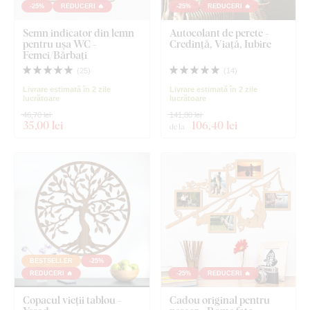
-25%
REDUCERI 🔥
-25%
REDUCERI 🔥
Semn indicator din lemn
Autocolant de perete -
pentru ușa WC -
Credință, Viață, Iubire
Femei/Bărbați
(
25
)
(
14
)
Livrare estimată în 2 zile
Livrare estimată în 2 zile
lucrătoare
lucrătoare
46,70 lei
141,80 lei
35
,00 lei
106
,40 lei
de la
BESTSELLER
-25%
REDUCERI 🔥
-25%
REDUCERI 🔥
Copacul vieții tablou -
Cadou original pentru