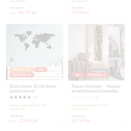
lucrătoare
lucrătoare
115,90 lei
46,70 lei
86
,90 lei
35
,00 lei
de la
BESTSELLER
-25%
REDUCERI 🔥
-30%
REDUCERI 🔥
Harta lumii 3D din lemn
Panou decorativ - Mușchi
pentru perete
în îmbrățișarea lemnului
(
42
)
(
0
)
Livrare estimată în 2 zile
Livrare estimată în 4 zile
lucrătoare
lucrătoare
284,80 lei
165,00 lei
213
,60 lei
115
,50 lei
de la