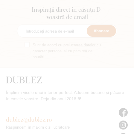
Inspirații direct în căsuța D-
voastră de email
Abonare
Sunt de acord cu
prelucrarea datelor cu
caracter personal
și cu primirea de
noutăți.
Împlinim visele unui interior perfect. Aducem bucurie și plăcere
în casele voastre. Deja din anul 2018 🧡
dublez@dublez.ro
Răspundem în maxim o zi lucrătoare