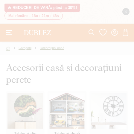
🔥 REDUCERI DE VARĂ: până la 30%!
Mai rămâne -
18o
:
21m
:
47s
Categorii
Decorațiuni casă
Accesorii casă si decorațiuni
perete
Tablouri din
Tablouri după