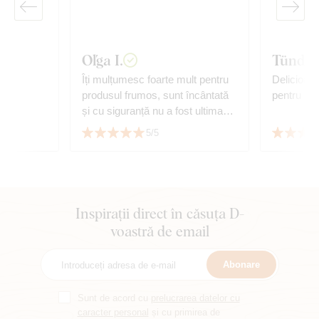
Oľga I.
Tünde 
zat
Îți mulțumesc foarte mult pentru
Delicioase,
produsul frumos, sunt încântată
pentru dor
și cu siguranță nu a fost ultima
mea achiziție. Recomand cu
5/5
căldură!
Inspirații direct în căsuța D-
voastră de email
Abonare
Sunt de acord cu
prelucrarea datelor cu
caracter personal
și cu primirea de