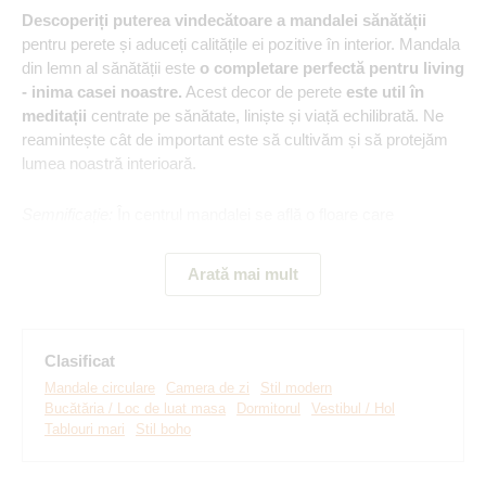
Descoperiți puterea vindecătoare a mandalei sănătății
pentru perete și aduceți calitățile ei pozitive în interior. Mandala
din lemn al sănătății este
o completare perfectă pentru living
- inima casei noastre.
Acest decor de perete
este util în
meditații
centrate pe sănătate, liniște și viață echilibrată. Ne
reamintește cât de important este să cultivăm și să protejăm
lumea noastră interioară.
Semnificație:
În centrul mandalei se află o floare care
simbolizează echilibrul armonios și unitatea între lumea fizică
și cea spirituală a omului. Floarea este înconjurată de 12
Arată mai mult
frunze - numărul perfecțiunii, care indică sănătatea inimii ca
centru al ființei noastre.
Clasificat
Principalele avantaje ale produsului:
Mandale circulare
Camera de zi
Stil modern
Bucătăria / Loc de luat masa
Dormitorul
Vestibul / Hol
Tablouri mari
Stil boho
Design modern și original
Motivul preferat al florii vieții