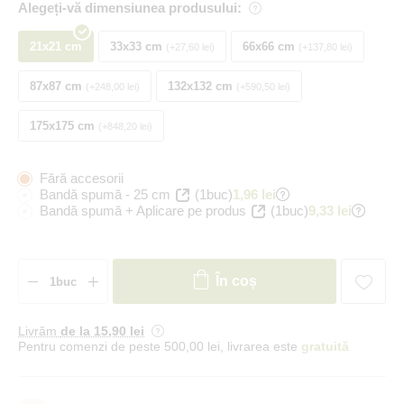
Alegeți-vă dimensiunea produsului:
21x21 cm
33x33 cm
66x66 cm
+27,60 lei
+137,80 lei
87x87 cm
132x132 cm
+248,00 lei
+590,50 lei
175x175 cm
+848,20 lei
Fără accesorii
Bandă spumă - 25 cm
(1buc)
1,96 lei
Bandă spumă + Aplicare pe produs
(1buc)
9,33 lei
În coș
Livrăm
de la 15
,90 lei
Pentru comenzi de peste 500,00 lei, livrarea este
gratuită