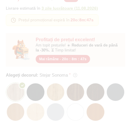
Livrare estimată în
3 zile lucrătoare
(
11.08.2026
)
Prețul promoțional expiră în
20o
:
8m
:
47s
Profitați de prețul excelent!
Am topit prețurile! ☀️
Reduceri de vară de până
la -30%.
⏳ Timp limitat!
Mai rămâne -
20o
:
8m
:
47s
Alegeți decorul:
Stejar Sonoma