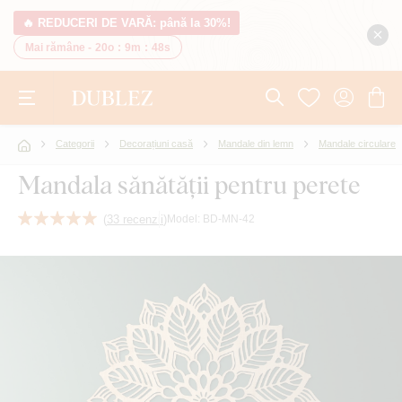
🔥 REDUCERI DE VARĂ: până la 30%!
Mai rămâne -
20o
:
9m
:
47s
Categorii
Decorațiuni casă
Mandale din lemn
Mandale circulare
Mandala sănătății pentru perete
(
33 recenzii
)
Model:
BD-MN-42