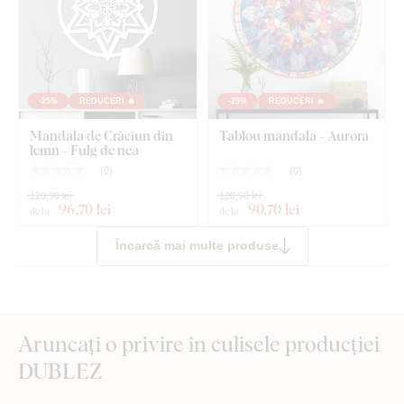
-25%
REDUCERI 🔥
-25%
REDUCERI 🔥
Mandala de Crăciun din
Tablou mandala - Aurora
lemn - Fulg de nea
(
0
)
(
0
)
128,90 lei
120,90 lei
96
,70 lei
90
,70 lei
de la
de la
Încarcă mai multe produse
Aruncați o privire în culisele producției
DUBLEZ