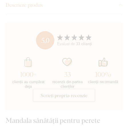
Descriere produs
5,0
Evaluat de
33 clienți
1000+
33
100%
clienții au cumpărat
recenzii din partea
clienții recomandă
deja
clienților
Scrieți propria recenzie
Mandala sănătății pentru perete