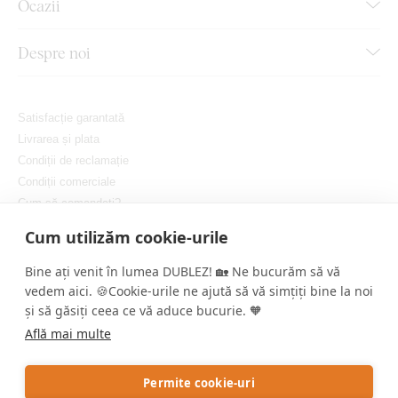
Ocazii
Despre noi
Satisfacție garantată
Livrarea și plata
Condiții de reclamație
Condiții comerciale
Cum să comandați?
Protejarea confidențialității dvs.
Cum utilizăm cookie-urile
Setați cookie-urile
Bine ați venit în lumea DUBLEZ! 🏡 Ne bucurăm să vă
vedem aici. 🍪Cookie-urile ne ajută să vă simțiți bine la noi
și să găsiți ceea ce vă aduce bucurie. 🧡
Află mai multe
Copyright © DUBLEZ 2026 | Toate drepturile rezervate
Permite cookie-uri
Crearea magazinelor online performante de către
RIESENIA