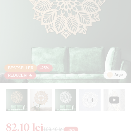
BESTSELLER
-25%
Arţar
REDUCERI 🔥
+ 4
82,10 lei
109,40 lei
-
25
%