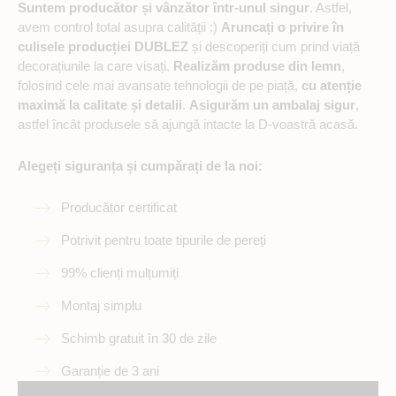
Suntem producător și vânzător într-unul singur
. Astfel,
avem control total asupra calității :)
Aruncați o privire în
culisele producției DUBLEZ
și descoperiți cum prind viață
decorațiunile la care visați.
Realizăm produse din lemn
,
folosind cele mai avansate tehnologii de pe piață,
cu atenție
maximă la calitate și detalii
.
Asigurăm un ambalaj sigur
,
astfel încât produsele să ajungă intacte la D-voastră acasă.
Alegeți siguranța și cumpărați de la noi:
Producător certificat
Potrivit pentru toate tipurile de pereți
99% clienți mulțumiți
Montaj simplu
Schimb gratuit în 30 de zile
Garanție de 3 ani