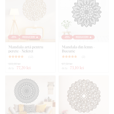
Montajul produsului este foarte simplu :) Pentru agățarea
produsului recomandăm utilizarea unei benzi din spumă sau a
unor mici cuie. Simplu, fără nicio găurire.
Aceste accesorii le puteți achiziționa comod
direct din
magazinul nostru online
la produs.
-25%
REDUCERI 🔥
-25%
REDUCERI 🔥
Cantitatea de bandă din spumă vă este recomandată automat
Mandala artă pentru
Mandala din lemn -
pentru fiecare dimensiune a produsului. Dacă doriți să
perete - Neferet
Bucurie
simplificați montajul și mai mult,
vă putem aplica profesional
(
12
)
(
2
)
banda din spumă direct pe produs
– trebuie doar să
103,00 lei
97,50 lei
selectați această opțiune în ofertă.
77
,20 lei
73
,10 lei
de la
de la
La dimensiuni mai mari, produsul poate fi agățat și cu ajutorul
adezivului de montaj
.
Calitate din lemn care durează ani de
zile