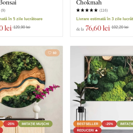
 Bonsai
Chokmah
(
9
)
(
116
)
mată în 5 zile lucrătoare
Livrare estimată în 3 zile lucră
0 lei
76
,60 lei
120,90 lei
102,20 lei
de la
60
-25%
IMITAȚIE MUȘCHI
BESTSELLER
-25%
IMITAȚI
REDUCERI 🔥