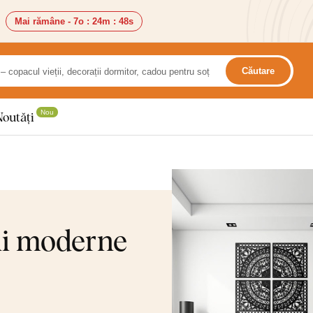
Mai rămâne -
7o
:
24m
:
46s
Căutare
Nou
Noutăți
ni moderne