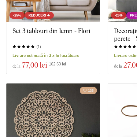
-25%
REDUCERI 🔥
-25%
PRE
Set 3 tablouri din lemn - Flori
Decorați
perete 
(
1
)
Livrare estimată în 3 zile lucrătoare
Livrare esti
77
,00 lei
27
,0
102,60 lei
de la
de la
135