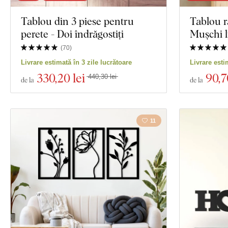
Tablou din 3 piese pentru
Tablou r
perete - Doi îndrăgostiți
Mușchi l
(
70
)
Livrare estimată în 3 zile lucrătoare
Livrare esti
330
,20 lei
90
,7
440,30 lei
de la
de la
11