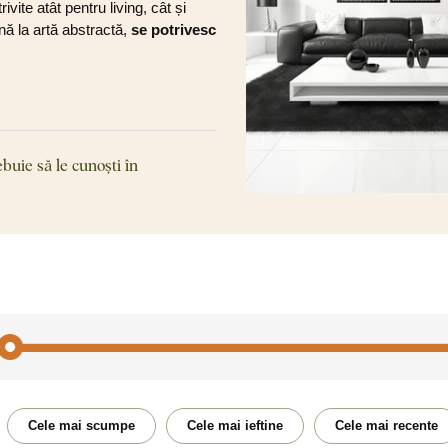
vite atât pentru living, cât și
până la artă abstractă,
se potrivesc
ebuie să le cunoști în
Abstract
Acte
Cele mai scumpe
Cele mai ieftine
Cele mai recente