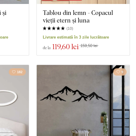
 și
Tablou din lemn - Copacul
vieții etern și luna
(
10
)
toare
Livrare estimată în 3 zile lucrătoare
119
,60 lei
159,50 lei
de la
182
9