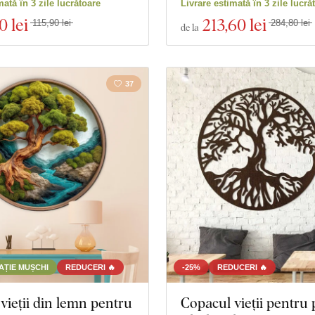
mată în 3 zile lucrătoare
Livrare estimată în 3 zile lucră
Spiritualitate
Mâncar
0 lei
213
,60 lei
115,90 lei
284,80 lei
de la
 produse
Închidere filtrul
37
TAȚIE MUȘCHI
REDUCERI 🔥
-25%
REDUCERI 🔥
vieții din lemn pentru
Copacul vieții pentru 