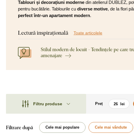
Tablouri și decorațiuni moderne
din atelierul DUBLEZ, potri
pentru bucătărie. Tablourile cu
diverse motive
, de la flori 
perfect într-un apartament modern
.
Lectură inspirațională
Toate articolele
Stilul modern de locuit - Tendințele pe care tr
amenajare
Filtru produse
Preț
Motiv
Motiv
Stil
Mașini
Filtrare după
Cele mai populare
Cele mai vândute
Tip