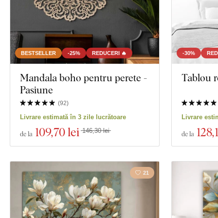
BESTSELLER
-25%
REDUCERI 🔥
-30%
RED
Mandala boho pentru perete -
Tablou r
Pasiune
(
92
)
Livrare estimată în 3 zile lucrătoare
Livrare esti
109
,70 lei
128
,
146,30 lei
de la
de la
21