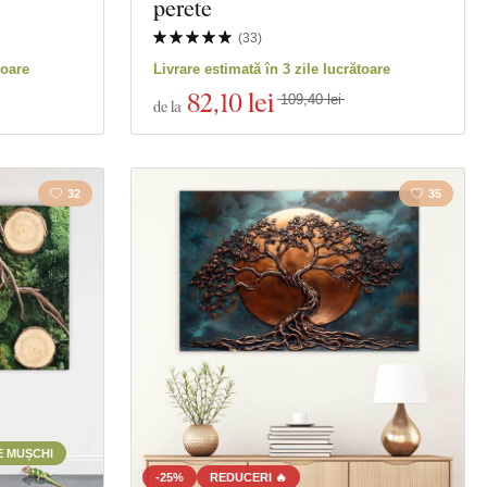
perete
(
33
)
toare
Livrare estimată în 3 zile lucrătoare
82
,10 lei
109,40 lei
de la
32
35
E MUȘCHI
-25%
REDUCERI 🔥