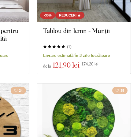
-30%
REDUCERI 🔥
 pentru
Tablou din lemn - Munții
ită
(
1
)
toare
Livrare estimată în 3 zile lucrătoare
121
,90 lei
174,20 lei
de la
24
35