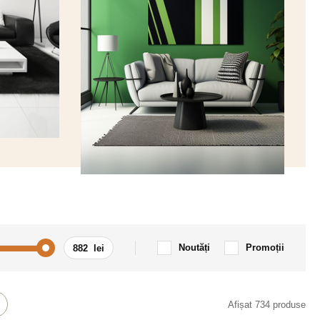
Noutăți
Promoții
Mașină / Motocicletă
Afișat 734 produse