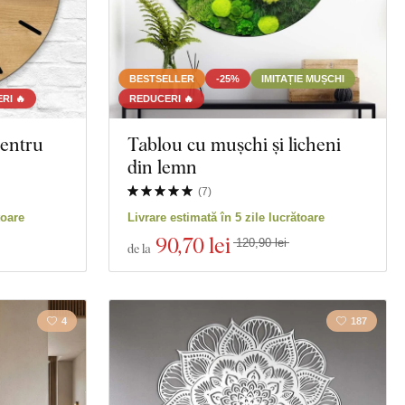
BESTSELLER
-25%
IMITAȚIE MUȘCHI
RI 🔥
REDUCERI 🔥
pentru
Tablou cu mușchi și licheni
din lemn
(
7
)
toare
Livrare estimată în 5 zile lucrătoare
90
,70 lei
120,90 lei
de la
4
187