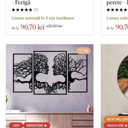
- Ferigă
perete -
(
7
)
Livrare estimată în 5 zile lucrătoare
Livrare esti
90
,70 lei
90
,7
120,90 lei
de la
de la
99
BESTSELLER
-25%
REDUCERI 🔥
REDUCERI 🔥