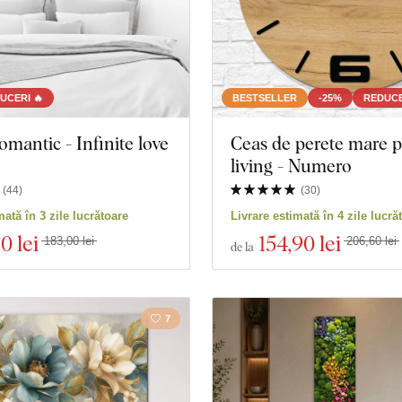
UCERI 🔥
BESTSELLER
-25%
REDUCE
omantic - Infinite love
Ceas de perete mare 
living - Numero
(
44
)
(
30
)
mată în 3 zile lucrătoare
Livrare estimată în 4 zile lucră
10 lei
154
,90 lei
183,00 lei
206,60 lei
de la
7