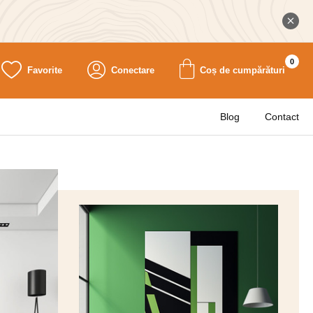
0
Favorite
Conectare
Coș de cumpărături
Blog
Contact