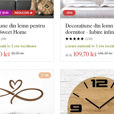
Ț BUN
REDUCERI 🔥
-25%
une din lemn pentru
Decorațiune din lemn
- Sweet Home
dormitor - Iubire infin
(
39
)
(
134
)
mată în 3 zile lucrătoare
Livrare estimată în 3 zile lucră
0 lei
109
,70 lei
36,00 lei
146,30 lei
de la
88