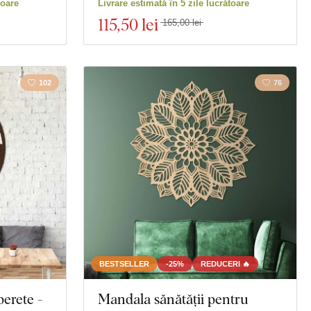
toare
Livrare estimată în 5 zile lucrătoare
e și băuturi
Personalități
115
,50 lei
165,00 lei
102
76
BESTSELLER
-25%
REDUCERI 🔥
perete -
Mandala sănătății pentru