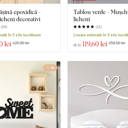
ășină epoxidică -
Tablou verde - Mușchi
icheni decorativi
licheni
(
24
)
(
11
)
mată în 5 zile lucrătoare
Livrare estimată în 5 zile lucră
0 lei
119
,60 lei
120,90 lei
159,50 lei
de la
46