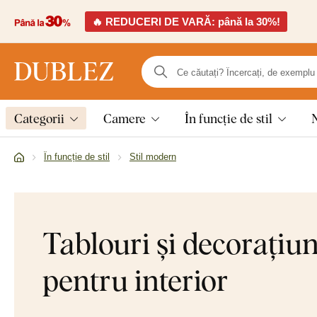
🔥 REDUCERI DE VARĂ: până la 30%!
Categorii
Camere
În funcție de stil
În funcție de stil
Stil modern
Tablouri și decorațiu
pentru interior