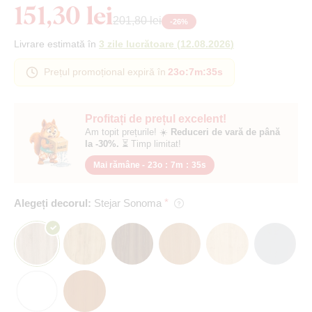
151,30 lei
201,80 lei
-
26
%
Livrare estimată în
3 zile lucrătoare
(
12.08.2026
)
Prețul promoțional expiră în
23o
:
7m
:
34s
Profitați de prețul excelent!
Am topit prețurile! ☀️
Reduceri de vară de până
la -30%.
⏳ Timp limitat!
Mai rămâne -
23o
:
7m
:
34s
Alegeți decorul:
Stejar Sonoma