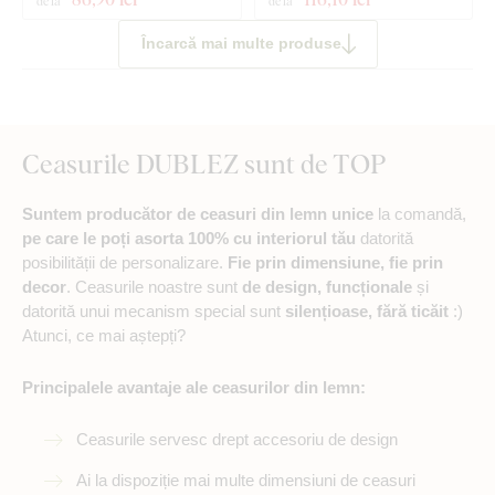
de la
de la
Încarcă mai multe produse
Ceasurile DUBLEZ sunt de TOP
Suntem producător de ceasuri din lemn unice
la comandă,
pe care le poți asorta 100% cu interiorul tău
datorită
posibilității de personalizare.
Fie prin dimensiune, fie prin
decor
. Ceasurile noastre sunt
de design, funcționale
și
datorită unui mecanism special sunt
silențioase, fără ticăit
:)
Atunci, ce mai aștepți?
Principalele avantaje ale ceasurilor din lemn:
Ceasurile servesc drept accesoriu de design
Ai la dispoziție mai multe dimensiuni de ceasuri