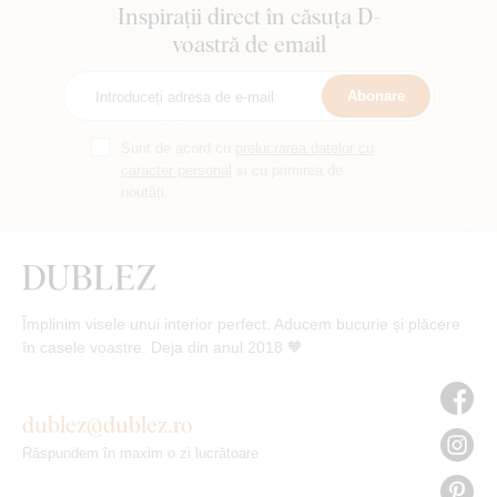
Inspirații direct în căsuța D-
voastră de email
Abonare
Sunt de acord cu
prelucrarea datelor cu
caracter personal
și cu primirea de
noutăți.
Împlinim visele unui interior perfect. Aducem bucurie și plăcere
în casele voastre. Deja din anul 2018 🧡
dublez@dublez.ro
Răspundem în maxim o zi lucrătoare