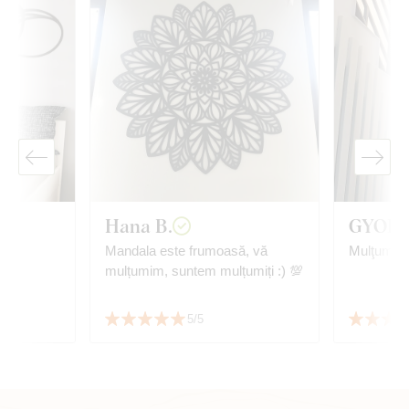
Hana B.
GYORG
Mandala este frumoasă, vă
Mulţumită
mulțumim, suntem mulțumiți :) 💯
5/5