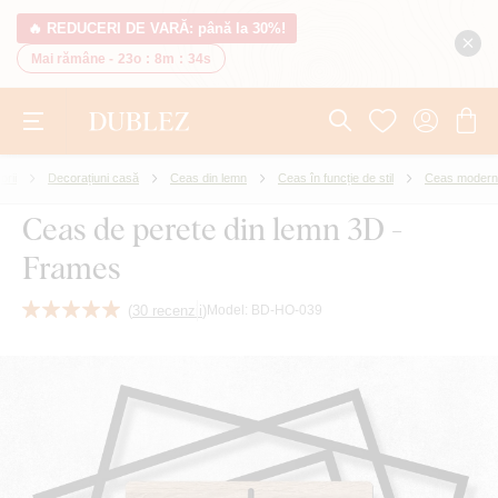
🔥 REDUCERI DE VARĂ: până la 30%!
Mai rămâne -
23o
:
8m
:
34s
orii
Decorațiuni casă
Ceas din lemn
Ceas în funcție de stil
Ceas modern
Ceas de perete din lemn 3D -
Frames
(
30 recenzii
)
Model:
BD-HO-039