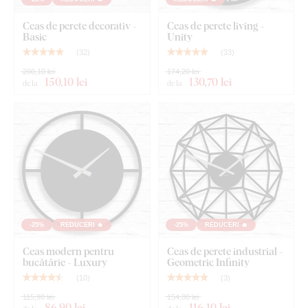
Ace negre din oțel, cu finisaj mat
Ceas de perete decorativ -
Ceas de perete living -
Basic
Unity
Instrucțiuni de montaj
(
32
)
(
33
)
200,10 lei
174,20 lei
150
,10 lei
130
,70 lei
de la
de la
-25%
REDUCERI 🔥
-25%
REDUCERI 🔥
Ceas modern pentru
Ceas de perete industrial -
bucătărie - Luxury
Geometric Infinity
(
10
)
(
3
)
115,90 lei
154,80 lei
86
,90 lei
116
,10 lei