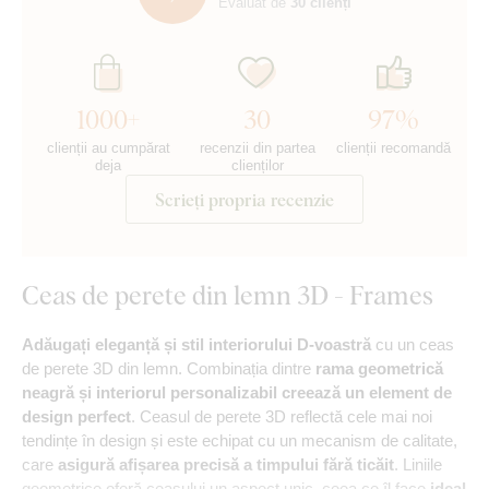
Evaluat de
30 clienți
1000+
30
97%
clienții au cumpărat
recenzii din partea
clienții recomandă
deja
clienților
Scrieți propria recenzie
Ceas de perete din lemn 3D - Frames
Adăugați eleganță și stil interiorului D-voastră
cu un ceas
de perete 3D din lemn. Combinația dintre
rama geometrică
neagră și interiorul personalizabil creează un element de
design perfect
. Ceasul de perete 3D reflectă cele mai noi
tendințe în design și este echipat cu un mecanism de calitate,
care
asigură afișarea precisă a timpului fără ticăit
. Liniile
geometrice oferă ceasului un aspect unic, ceea ce îl face
ideal