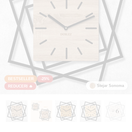
BESTSELLER
-25%
Stejar Sonoma
REDUCERI 🔥
+ 6