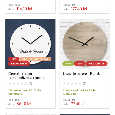
154,80 lei
236,50 lei
116
,10 lei
177
,40 lei
de la
de la
-25%
TEXT PERSONALIZAT
REDUCERI 🔥
NOU
-25%
REDUCERI 🔥
Ceas din lemn
Ceas de perete - Blank
personalizat cu nume
(
0
)
(
0
)
Livrare estimată în 3 zile
Livrare estimată în 3 zile
lucrătoare
lucrătoare
114,80 lei
103,30 lei
86
,10 lei
77
,40 lei
de la
de la