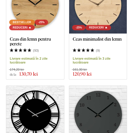
BESTSELLER
-25%
REDUCERI 🔥
-25%
REDUCERI 🔥
Ceas din lemn pentru
Ceas minimalist din lemn
perete
(
93
)
(
9
)
Livrare estimată în 2 zile
Livrare estimată în 3 zile
lucrătoare
lucrătoare
174,20 lei
161,30 lei
130
,70 lei
120
,90 lei
de la