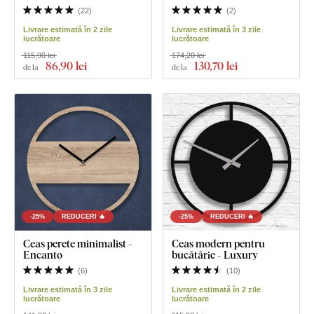
(
22
)
(
2
)
Livrare estimată în 2 zile
Livrare estimată în 3 zile
lucrătoare
lucrătoare
115,90 lei
174,20 lei
86
,90 lei
130
,70 lei
de la
de la
-25%
REDUCERI 🔥
-25%
REDUCERI 🔥
Ceas perete minimalist -
Ceas modern pentru
Encanto
bucătărie - Luxury
(
6
)
(
10
)
Livrare estimată în 3 zile
Livrare estimată în 2 zile
lucrătoare
lucrătoare