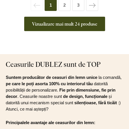
1
2
3
Vizualizare mai mult 24 produse
Ceasurile DUBLEZ sunt de TOP
Suntem producător de ceasuri din lemn unice
la comandă,
pe care le poți asorta 100% cu interiorul tău
datorită
posibilității de personalizare.
Fie prin dimensiune, fie prin
decor
. Ceasurile noastre sunt
de design, funcționale
și
datorită unui mecanism special sunt
silențioase, fără ticăit
:)
Atunci, ce mai aștepți?
Principalele avantaje ale ceasurilor din lemn: