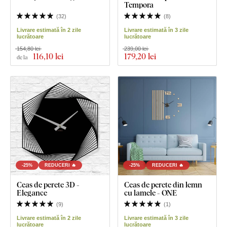
Tempora
(
32
)
(
8
)
Livrare estimată în 2 zile
Livrare estimată în 3 zile
lucrătoare
lucrătoare
154,80 lei
239,00 lei
116
,10 lei
179
,20 lei
de la
-25%
REDUCERI 🔥
-25%
REDUCERI 🔥
Ceas de perete 3D -
Ceas de perete din lemn
Elegance
cu lamele - ONE
(
9
)
(
1
)
Livrare estimată în 2 zile
Livrare estimată în 3 zile
lucrătoare
lucrătoare