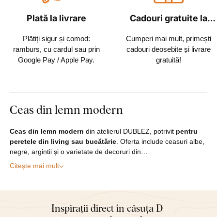
Plată la livrare
Cadouri gratuite la
fiecare comandă
Plătiți sigur și comod:
Cumperi mai mult, primești
ramburs, cu cardul sau prin
cadouri deosebite și livrare
Google Pay / Apple Pay.
gratuită!
Ceas din lemn modern
Ceas din lemn modern
din atelierul DUBLEZ, potrivit
pentru
peretele din living sau bucătărie
. Oferta include ceasuri albe,
negre, argintii și o varietate de decoruri din…
Citește mai mult
Inspirații direct în căsuța D-