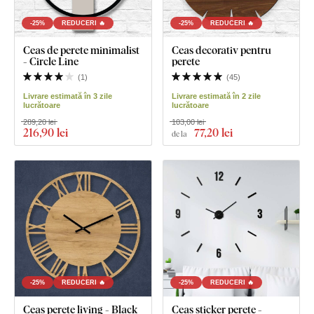
-25%
REDUCERI 🔥
-25%
REDUCERI 🔥
Ceas de perete minimalist
Ceas decorativ pentru
- Circle Line
perete
(
1
)
(
45
)
Livrare estimată în 3 zile
Livrare estimată în 2 zile
lucrătoare
lucrătoare
289,20 lei
103,00 lei
216
,90 lei
77
,20 lei
de la
-25%
REDUCERI 🔥
-25%
REDUCERI 🔥
Ceas perete living - Black
Ceas sticker perete -