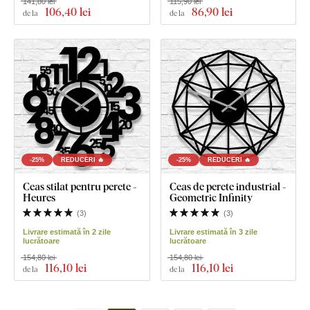
141,80 lei
115,90 lei
106
,40 lei
86
,90 lei
de la
de la
-25%
REDUCERI 🔥
-25%
REDUCERI 🔥
Ceas stilat pentru perete -
Ceas de perete industrial -
Heures
Geometric Infinity
(
3
)
(
3
)
Livrare estimată în 2 zile
Livrare estimată în 3 zile
lucrătoare
lucrătoare
154,80 lei
154,80 lei
116
,10 lei
116
,10 lei
de la
de la