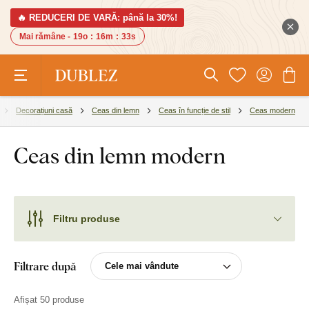
🔥 REDUCERI DE VARĂ: până la 30%!
Mai rămâne -
19o
:
16m
:
32s
Decorațiuni casă
Ceas din lemn
Ceas în funcție de stil
Ceas modern
Ceas din lemn modern
Filtru produse
Filtrare după
Afișat 50 produse