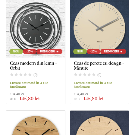
NOU
-25%
REDUCERI 🔥
NOU
-25%
REDUCERI 🔥
Ceas modern din lemn -
Ceas de perete cu design -
Orbit
Minute
(
0
)
(
0
)
Livrare estimată în 3 zile
Livrare estimată în 3 zile
lucrătoare
lucrătoare
194,40 lei
194,40 lei
145
,80 lei
145
,80 lei
de la
de la