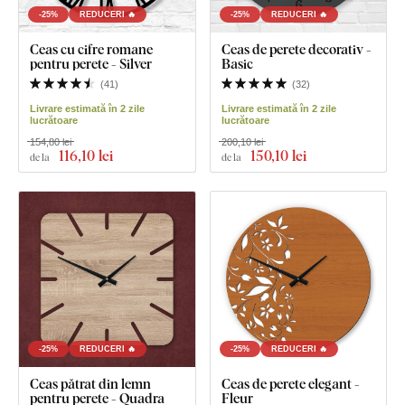
-25%
REDUCERI 🔥
-25%
REDUCERI 🔥
Ceas cu cifre romane
Ceas de perete decorativ -
pentru perete - Silver
Basic
(
41
)
(
32
)
Livrare estimată în 2 zile
Livrare estimată în 2 zile
lucrătoare
lucrătoare
154,80 lei
200,10 lei
116
,10 lei
150
,10 lei
de la
de la
-25%
REDUCERI 🔥
-25%
REDUCERI 🔥
Ceas pătrat din lemn
Ceas de perete elegant -
pentru perete - Quadra
Fleur