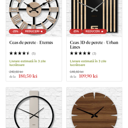
-25%
REDUCERI 🔥
-25%
REDUCERI 🔥
Ceas de perete - Eternis
Ceas 3D de perete - Urban
Lines
(
5
)
(
3
)
Livrare estimată în 3 zile
Livrare estimată în 3 zile
lucrătoare
lucrătoare
240,60 lei
146,60 lei
180
,50 lei
109
,90 lei
de la
de la