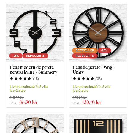
BESTSELLER
-25%
-25%
REDUCERI 🔥
REDUCERI 🔥
Ceas modern de perete
Ceas de perete living -
pentru living - Summery
Unity
(
15
)
(
33
)
Livrare estimată în 2 zile
Livrare estimată în 2 zile
lucrătoare
lucrătoare
115,90 lei
174,20 lei
86
,90 lei
130
,70 lei
de la
de la