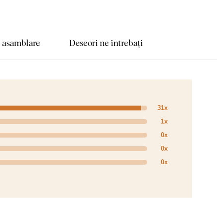
e asamblare
Deseori ne întrebați
31x
1x
0x
0x
0x