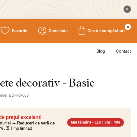
0
Favorite
Conectare
Coș de cumpărături
Blog
Contact
ete decorativ - Basic
odel:
BD-HO-008
 de prețul excelent!
Mai rămâne -
11o
:
8m
:
47s
ețurile! ☀️
Reduceri de vară de
0%.
⏳ Timp limitat!