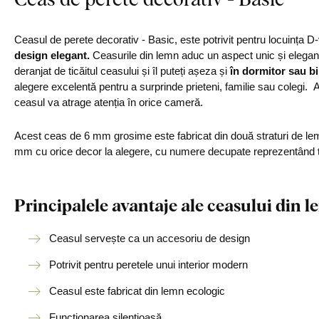
Ceasul de perete decorativ - Basic, este potrivit pentru locuința 
design elegant.
Ceasurile din lemn aduc un aspect unic și elegant 
deranjat de ticăitul ceasului și îl puteți așeza și
în dormitor sau bi
alegere excelentă pentru a surprinde prieteni, familie sau colegi. 
ceasul va atrage atenția în orice cameră.
Acest ceas de 6 mm grosime este fabricat din două straturi de le
mm cu orice decor la alegere, cu numere decupate reprezentând ti
Principalele avantaje ale ceasului din l
Ceasul servește ca un accesoriu de design
Potrivit pentru peretele unui interior modern
Ceasul este fabricat din lemn ecologic
Funcționarea silențioasă