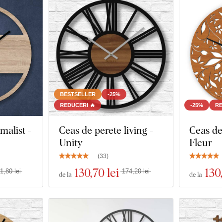
BESTSELLER
-25%
REDUCERI 🔥
-25%
RE
malist -
Ceas de perete living -
Ceas de
Unity
Fleur
(
33
)
130
,70 lei
130
1,80 lei
174,20 lei
de la
de la