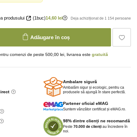
a produsului
(1buc)
14,60 lei
Deja achiziționat de 1 154 persoane
Adăugare în coș
ntru comenzi de peste 500,00 lei, livrarea este
gratuită
Ambalare sigură
Ambalăm sigur și ecologic, pentru ca
irect
produsele să ajungă în stare perfectă.
Partener oficial eMAG
Suntem vânzător certificat și eMAG.ro.
98% dintre clienți ne recomandă
Peste
70.000 de clienți
au încredere în
noi.