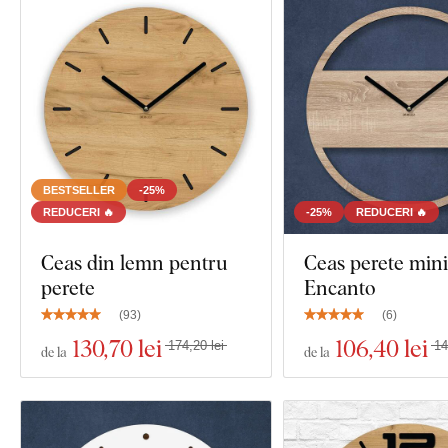
BESTSELLER
-25%
REDUCERI 🔥
-25%
REDUCERI 🔥
Ceas din lemn pentru
Ceas perete mini
perete
Encanto
(
93
)
(
6
)
130
,70 lei
106
,40 lei
174,20 lei
14
de la
de la