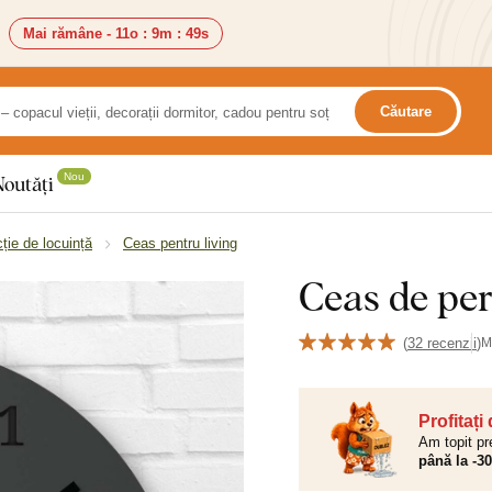
Mai rămâne -
11o
:
9m
:
48s
Căutare
Nou
Noutăți
ție de locuință
Ceas pentru living
Ceas de per
(
32 recenzii
)
M
Profitați
Am topit pr
până la -3