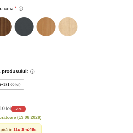
 Sonoma
 produsului:
+181,60 lei
10 lei
-
25
%
ucrătoare
(
13.08.2026
)
piră în
11o
:
8m
:
47s