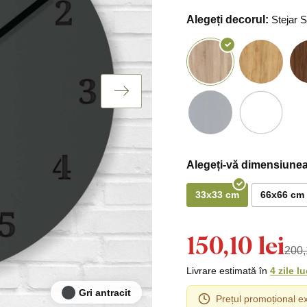
Alegeți decorul:
Stejar
Alegeți-vă dimensiunea
33x33 cm
66x66 cm
150,10 lei
200,
Livrare estimată în
4 zile l
Gri antracit
Prețul promoțional ex