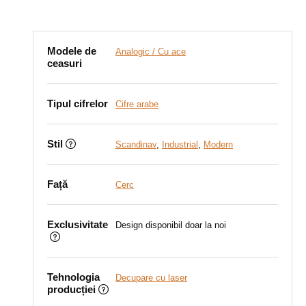
Modele de
Analogic / Cu ace
ceasuri
Tipul cifrelor
Cifre arabe
Stil
Scandinav
,
Industrial
,
Modern
Față
Cerc
Exclusivitate
Design disponibil doar la noi
Tehnologia
Decupare cu laser
producției