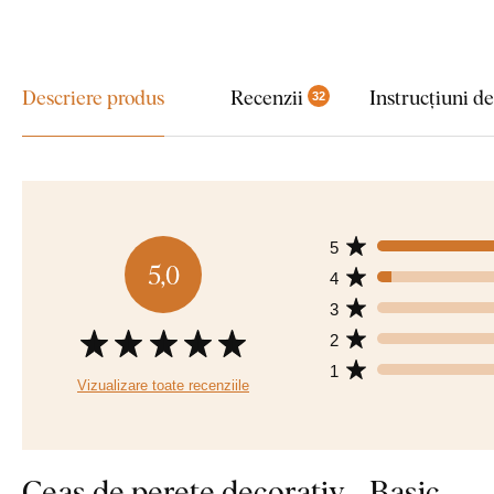
Descriere produs
Recenzii
Instrucțiuni d
32
5
5,0
4
3
2
1
Vizualizare toate recenziile
Ceas de perete decorativ - Basic