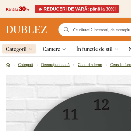
🔥 REDUCERI DE VARĂ: până la 30%!
Categorii
Camere
În funcție de stil
Categorii
Decorațiuni casă
Ceas din lemn
Ceas în func