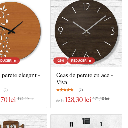
DUCERI 🔥
-25%
REDUCERI 🔥
 perete elegant -
Ceas de perete cu ace -
Viva
(
2
)
(
7
)
,70 lei
128
,30 lei
174,20 lei
171,10 lei
de la