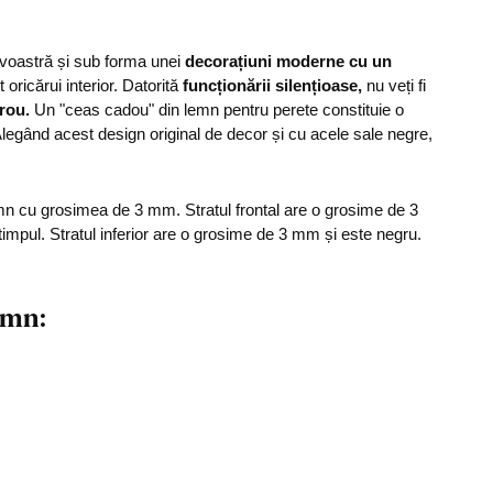
D-voastră și sub forma unei
decorațiuni moderne cu un
oricărui interior. Datorită
funcționării silențioase,
nu veți fi
rou.
Un "ceas cadou" din lemn pentru perete constituie o
Alegând acest design original de decor și cu acele sale negre,
mn cu grosimea de 3 mm. Stratul frontal are o grosime de 3
mpul. Stratul inferior are o grosime de 3 mm și este negru.
emn: