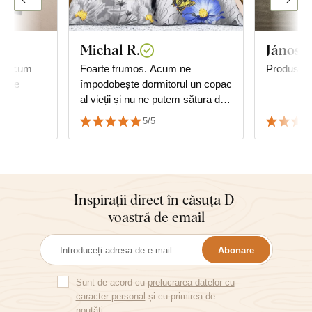
Michal R.
János T
așa cum
Foarte frumos. Acum ne
Produs foa
oarte
împodobește dormitorul un copac
al vieții și nu ne putem sătura de
el. După experiențele cu achiziția
5/5
unei mici imagini, nu ne-am
temut să cumpărăm una mare și
mai scumpă. Totul este realizat
cu atenție și dragoste. Chiar dacă
este doar o imprimare și nu o
Inspirații direct în căsuța D-
modelare 3D, așa cum pare
voastră de email
uneori, arată uimitor. Culorile sunt
frumoase și totul este ambalat cu
Abonare
grijă. Nu este prima noastră, nici
ultima achiziție. Vă mulțumim :)
Sunt de acord cu
prelucrarea datelor cu
caracter personal
și cu primirea de
noutăți.