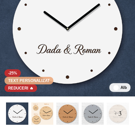
-25%
TEXT PERSONALIZAT
Alb
REDUCERI 🔥
+ 3