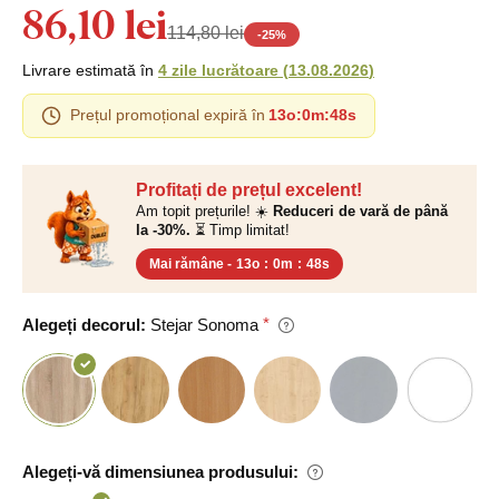
86,10 lei
114,80 lei
-
25
%
Livrare estimată în
4 zile lucrătoare
(
13.08.2026
)
Prețul promoțional expiră în
13o
:
0m
:
47s
Profitați de prețul excelent!
Am topit prețurile! ☀️
Reduceri de vară de până
la -30%.
⏳ Timp limitat!
Mai rămâne -
13o
:
0m
:
47s
Alegeți decorul:
Stejar Sonoma
Alegeți-vă dimensiunea produsului: