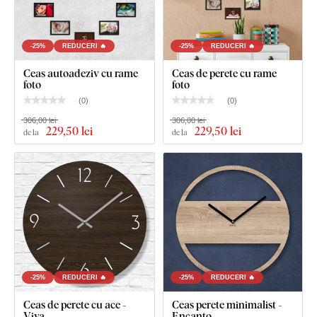
Ceas din lemn personalizat cu nume
Mecanism de ceas silențios
-25%
REDUCERI 🔥
-25%
REDUCERI 🔥
Ace din oțel argintiu cu finisaj mat
Ceas autoadeziv cu rame
Ceas de perete cu rame
Instrucțiuni clare pentru montaj
foto
foto
(
0
)
(
0
)
306,00 lei
306,00 lei
229
,50 lei
229
,50 lei
de la
de la
-25%
REDUCERI 🔥
-25%
REDUCERI 🔥
Ceas de perete cu ace -
Ceas perete minimalist -
Viva
Encanto