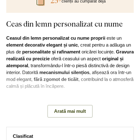
25+
clienții au cumpărat deja
Ceas din lemn personalizat cu nume
Ceasul din lemn personalizat cu nume proprii
este un
element decorativ elegant și unic
, creat pentru a adăuga un
plus de
personalitate și rafinament
oricărei locuințe.
Gravura
realizată cu precizie
oferă ceasului un aspect
original și
atemporal
, transformându-l într-o piesă distinctivă de design
interior. Datorită
mecanismului silențios
, afișează ora într-un
mod elegant,
fără zgomot de ticăit
, contribuind la o atmosferă
calmă și plăcută în încăpere.
Principalele avantaje ale ceasului din
Arată mai mult
lemn:
Reprezintă un element decorativ elegant, cu un design
Clasificat