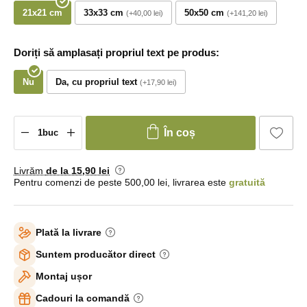
21x21 cm
33x33 cm
50x50 cm
+40,00 lei
+141,20 lei
Doriți să amplasați propriul text pe produs:
Nu
Da, cu propriul text
+17,90 lei
În coș
Livrăm
de la 15
,90 lei
Pentru comenzi de peste 500,00 lei, livrarea este
gratuită
Plată la livrare
Suntem producător direct
Montaj ușor
Cadouri la comandă