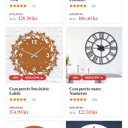
(
7
)
(
6
)
171,10 lei
141,80 lei
128
,30 lei
106
,40 lei
de la
de la
-25%
REDUCERI 🔥
-25%
REDUCERI 🔥
Ceas perete bucătărie -
Ceas perete mare -
Lalele
Numerus
(
4
)
(
32
)
206,60 lei
163,30 lei
154
,90 lei
122
,50 lei
de la