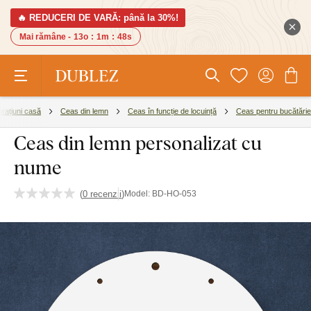
🔥 REDUCERI DE VARĂ: până la 30%!
Mai rămâne -
13o
:
1m
:
47s
rațiuni casă
Ceas din lemn
Ceas în funcție de locuință
Ceas pentru bucătărie
Ceas din lemn personalizat cu
nume
(
0 recenzii
)
Model:
BD-HO-053