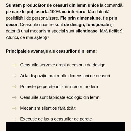
Suntem producător de ceasuri din lemn unice
la comandă,
pe care le poți asorta 100% cu interiorul tău
datorită
posibilității de personalizare.
Fie prin dimensiune, fie prin
decor
. Ceasurile noastre sunt
de design, funcționale
și
datorită unui mecanism special sunt
silențioase, fără ticăit
:)
Atunci, ce mai aștepți?
Principalele avantaje ale ceasurilor din lemn:
Ceasurile servesc drept accesoriu de design
Ai la dispoziție mai multe dimensiuni de ceasuri
Potrivite pe perete într-un interior modern
Ceasurile sunt fabricate ecologic din lemn
Mecanism silențios fără ticăit
Execuție de lux a ceasurilor de perete