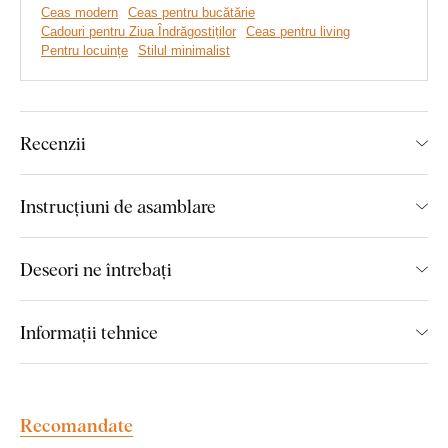
rafinat
Ceas modern
Ceas pentru bucătărie
Cadouri pentru Ziua Îndrăgostiților
Ceas pentru living
Potrivit pentru montaj pe perete, integrându-se perfect
Pentru locuințe
Stilul minimalist
în interioare moderne
Confecționat din lemn de înaltă calitate
Echipat cu un mecanism silențios, care funcționează
Recenzii
fără zgomot de ticăit
Are un finisaj luxos, ce oferă un aspect sofisticat și
Instrucțiuni de asamblare
atemporal
Deseori ne întrebați
Montajul îl poate face oricine
:
Informații tehnice
Mecanismul are un cârlig metalic pentru o fixare ușoară pe
perete. Acele ceasului sunt incluse în pachet și trebuie
montate pe ceas conform instrucțiunilor incluse.
Recomandate