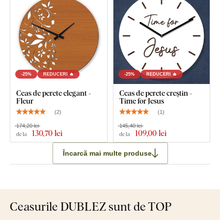
-25%
REDUCERI 🔥
-25%
REDUCERI 🔥
Ceas de perete elegant -
Ceas de perete creștin -
Fleur
Time for Jesus
(
2
)
(
1
)
174,20 lei
145,40 lei
130
,70 lei
109
,00 lei
de la
de la
Încarcă mai multe produse
Ceasurile DUBLEZ sunt de TOP