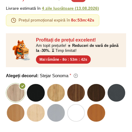
Livrare estimată în
4 zile lucrătoare
(
13.08.2026
)
Prețul promoțional expiră în
8o
:
53m
:
41s
Profitați de prețul excelent!
Am topit prețurile! ☀️
Reduceri de vară de până
la -30%.
⏳ Timp limitat!
Mai rămâne -
8o
:
53m
:
41s
Alegeți decorul:
Stejar Sonoma