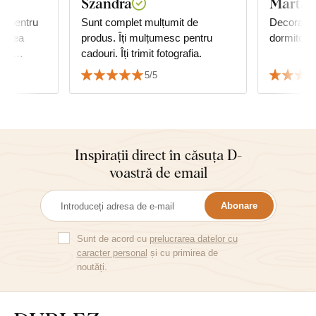
Szandra
Marta 
lt pentru
Sunt complet mulțumit de
Decorare 
darea
produs. Îți mulțumesc pentru
dormitorul
rea
cadouri. Îți trimit fotografia.
5/5
unde
Inspirații direct în căsuța D-
voastră de email
Abonare
Sunt de acord cu
prelucrarea datelor cu
caracter personal
și cu primirea de
noutăți.