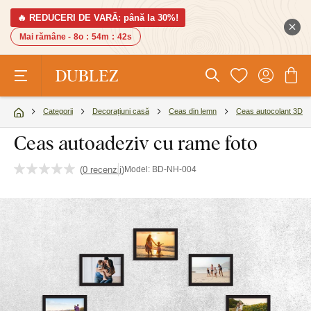
🔥 REDUCERI DE VARĂ: până la 30%!
Mai rămâne -
8o
:
54m
:
42s
Categorii
Decorațiuni casă
Ceas din lemn
Ceas autocolant 3D
Ceas autoadeziv cu rame foto
(
0 recenzii
)
Model:
BD-NH-004