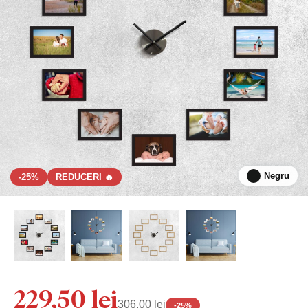
Negru
-25%
REDUCERI 🔥
229,50 lei
306,00 lei
-
25
%