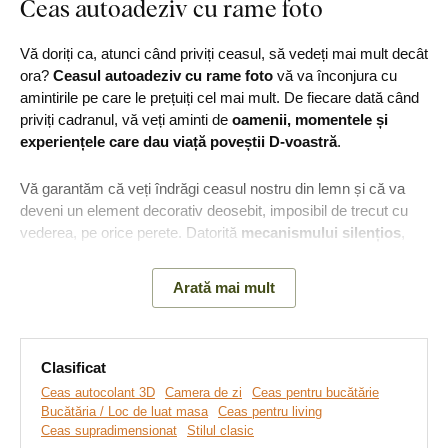
Ceas autoadeziv cu rame foto
Vă doriți ca, atunci când priviți ceasul, să vedeți mai mult decât
ora?
Ceasul autoadeziv cu rame foto
vă va înconjura cu
amintirile pe care le prețuiți cel mai mult. De fiecare dată când
priviți cadranul, vă veți aminti de
oamenii, momentele și
experiențele care dau viață poveștii D-voastră
.
Vă garantăm că veți îndrăgi ceasul nostru din lemn și că va
deveni un element decorativ deosebit, imposibil de trecut cu
vederea, pe orice perete. Datorită
mecanismului silențios
,
este potrivit și pentru dormitor.
Arată mai mult
Principalele avantaje ale ceasurilor
din lemn:
Clasificat
Ceas autocolant 3D
Camera de zi
Ceas pentru bucătărie
Ceasurile servesc ca un accesoriu de design
Bucătăria / Loc de luat masa
Ceas pentru living
Ceas supradimensionat
Stilul clasic
Ramele adezive sunt disponibile în mai multe nuanțe