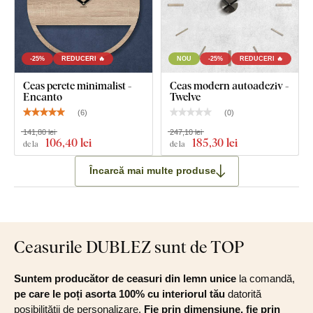
Ceas 3D autoadeziv cu rame pentru 12 fotografii
Mecanism silențios montat într-un capac de oțel
-25%
REDUCERI 🔥
NOU
-25%
REDUCERI 🔥
argintiu
Ceas perete minimalist -
Ceas modern autoadeziv -
Encanto
Twelve
Ace de ceasornic din oțel de culoare neagră
(
6
)
(
0
)
Ghid de montaj clar
141,80 lei
247,10 lei
106
,40 lei
185
,30 lei
de la
de la
Încarcă mai multe produse
Ceasurile DUBLEZ sunt de TOP
Suntem producător de ceasuri din lemn unice
la comandă,
pe care le poți asorta 100% cu interiorul tău
datorită
posibilității de personalizare.
Fie prin dimensiune, fie prin