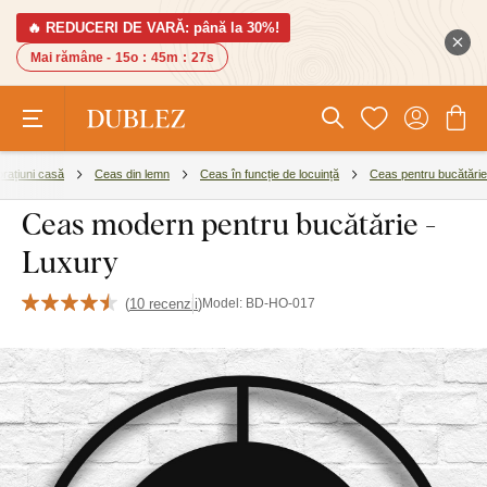
🔥 REDUCERI DE VARĂ: până la 30%!
Mai rămâne -
15o
:
45m
:
27s
rațiuni casă
Ceas din lemn
Ceas în funcție de locuință
Ceas pentru bucătărie
Ceas modern pentru bucătărie -
Luxury
(
10 recenzii
)
Model:
BD-HO-017