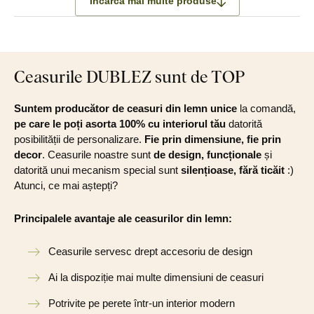
Încarcă mai multe produse
Ceasurile DUBLEZ sunt de TOP
Suntem producător de ceasuri din lemn unice
la comandă,
pe care le poți asorta 100% cu interiorul tău
datorită
posibilității de personalizare.
Fie prin dimensiune, fie prin
decor
. Ceasurile noastre sunt
de design, funcționale
și
datorită unui mecanism special sunt
silențioase, fără ticăit
:)
Atunci, ce mai aștepți?
Principalele avantaje ale ceasurilor din lemn:
Ceasurile servesc drept accesoriu de design
Ai la dispoziție mai multe dimensiuni de ceasuri
Potrivite pe perete într-un interior modern