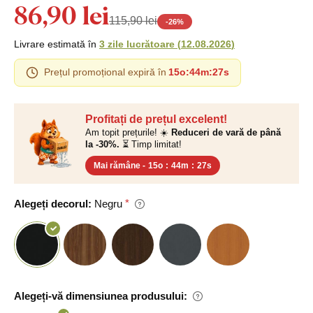
86,90 lei
115,90 lei
-
26
%
Livrare estimată în
3 zile lucrătoare
(
12.08.2026
)
Prețul promoțional expiră în
15o
:
44m
:
26s
Profitați de prețul excelent!
Am topit prețurile! ☀️
Reduceri de vară de până
la -30%.
⏳ Timp limitat!
Mai rămâne -
15o
:
44m
:
26s
Alegeți decorul:
Negru
Alegeți-vă dimensiunea produsului: