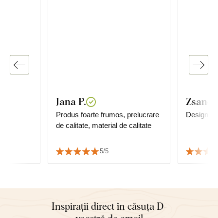
Jana P.
Zsanett
ru
Produs foarte frumos, prelucrare
Design mo
de calitate, material de calitate
5/5
Inspirații direct în căsuța D-