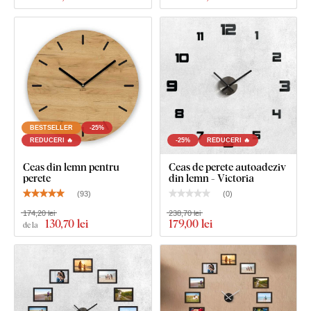
Calitate din lemn care durează ani de
zile
Produsul este tăiat cu
tehnologie laser
din placă de
HDF -
placă din fibre de lemn cu densitate mare
, care se obține
prin presarea fibrelor de lemn și a rășinii sub presiune.
Materialul este
solid
(grosime 3 mm),
stabil ca formă și cu
BESTSELLER
-25%
suprafață netedă
. Datorită rezistenței, putem tăia și
detalii
REDUCERI 🔥
-25%
REDUCERI 🔥
fine și subțiri
.
Ceas din lemn pentru
Ceas de perete autoadeziv
perete
din lemn - Victoria
(
93
)
(
0
)
174,20 lei
238,70 lei
130
,70 lei
179
,00 lei
de la