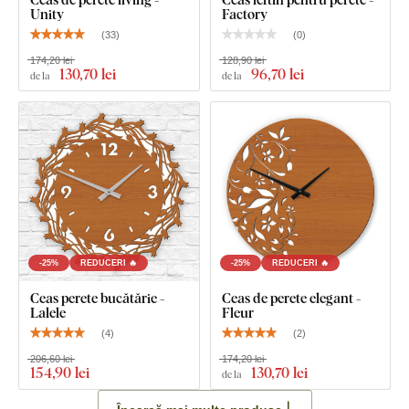
Unity
Factory
(
33
)
(
0
)
174,20 lei
128,90 lei
130
,70 lei
96
,70 lei
de la
de la
-25%
REDUCERI 🔥
-25%
REDUCERI 🔥
Ceas perete bucătărie -
Ceas de perete elegant -
Lalele
Fleur
(
4
)
(
2
)
206,60 lei
174,20 lei
154
,90 lei
130
,70 lei
de la