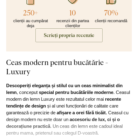
250+
10
70%
clienții au cumpărat
recenzii din partea
clienții recomandă
deja
clienților
Scrieți propria recenzie
Ceas modern pentru bucătărie -
Luxury
Descoperiți eleganța și stilul cu un ceas minimalist din
lemn
, conceput
special pentru bucătăriile moderne
. Ceasul
modern din lemn Luxury este rezultatul celor mai
recente
tendințe de design
și al unei funcționări de calitate care
garantează o precizie de
afișare a orei fără ticăit.
Ceasul cu
design modern nu este doar un
accesoriu de lux, ci și o
decorațiune practică
. Un ceas din lemn este cadoul ideal
pentru mama, prietenul sau colegul D-voastră.