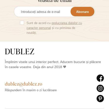
voastră de email
Abonare
Sunt de acord cu
prelucrarea datelor cu
caracter personal
și cu primirea de
noutăți.
Împlinim visele unui interior perfect. Aducem bucurie și plăcere
în casele voastre. Deja din anul 2018 🧡
dublez@dublez.ro
Răspundem în maxim o zi lucrătoare