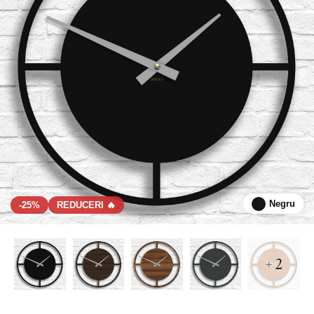
Negru
-25%
REDUCERI 🔥
+ 2