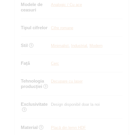
Modele de
Analogic / Cu ace
ceasuri
Tipul cifrelor
Cifre romane
Stil
Minimalist
,
Industrial
,
Modern
Față
Cerc
Tehnologia
Decupare cu laser
producției
Exclusivitate
Design disponibil doar la noi
Material
Placă din lemn HDF