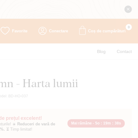
0
Favorite
Conectare
Coș de cumpărături
Blog
Contact
mn - Harta lumii
odel:
BD-HO-037
 de prețul excelent!
Mai rămâne -
5o
:
19m
:
37s
ețurile! ☀️
Reduceri de vară de
0%.
⏳ Timp limitat!