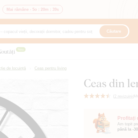
Mai rămâne -
5o
:
20m
:
37s
Căutare
Nou
Noutăți
ție de locuință
Ceas pentru living
Ceas din le
(
2 revizuire
)
M
Profitați
Am topit pr
până la -3