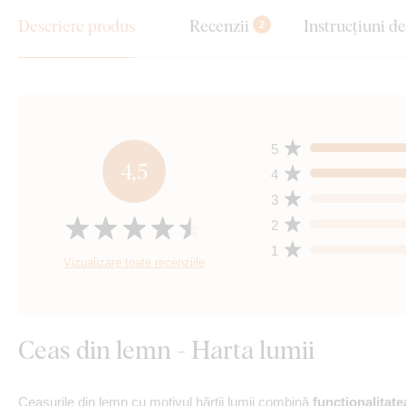
Descriere produs
Recenzii
Instrucțiuni d
2
5
4,5
4
3
2
1
Vizualizare toate recenziile
Ceas din lemn - Harta lumii
Ceasurile din lemn cu motivul hărții lumii combină
funcționalitate