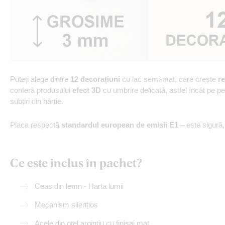
Puteți alege dintre
12 decorațiuni
cu lac semi-mat, care crește
re
conferă produsului
efect 3D
cu umbrire delicată, astfel încât pe p
subțiri din hârtie.
Placa respectă
standardul european de emisii E1
– este sigură
Ce este inclus în pachet?
Ceas din lemn - Harta lumii
Mecanism silențios
Acele din oțel argintiu cu finisaj mat