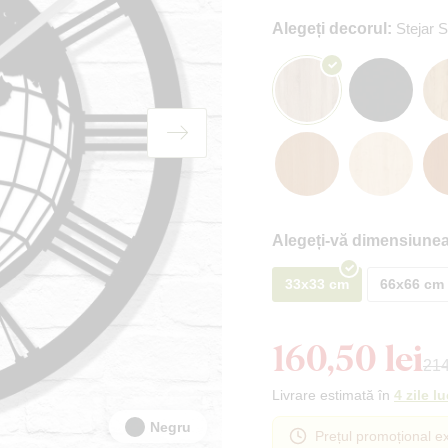
Alegeți decorul:
Stejar
Alegeți-vă dimensiunea
33x33 cm
66x66 cm
160,50 lei
214
Livrare estimată în
4 zile l
Negru
Prețul promoțional ex