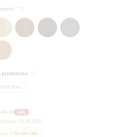
 Sonoma
 produsului:
+158,70 lei
,00 lei
-
26
%
ucrătoare
(
12.08.2026
)
piră în
5o
:
19m
:
37s