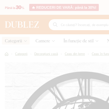
🔥 REDUCERI DE VARĂ: până la 30%!
Categorii
Camere
În funcție de stil
Categorii
Decorațiuni casă
Ceas din lemn
Ceas în func