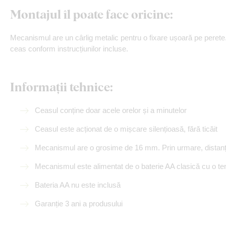
Montajul îl poate face oricine
:
Mecanismul are un cârlig metalic pentru o fixare ușoară pe perete.
ceas conform instrucțiunilor incluse.
Informații tehnice:
Ceasul conține doar acele orelor și a minutelor
Ceasul este acționat de o mișcare silențioasă, fără ticăit
Mecanismul are o grosime de 16 mm. Prin urmare, distanța
Mecanismul este alimentat de o baterie AA clasică cu o ten
Bateria AA nu este inclusă
Garanție 3 ani a produsului