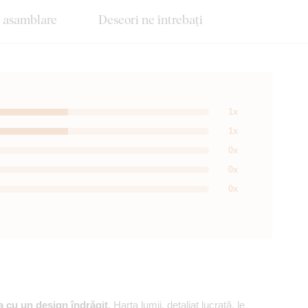
e asamblare
Deseori ne întrebați
1x
1x
0x
0x
0x
a cu un design îndrăgit
. Harta lumii, detaliat lucrată, le