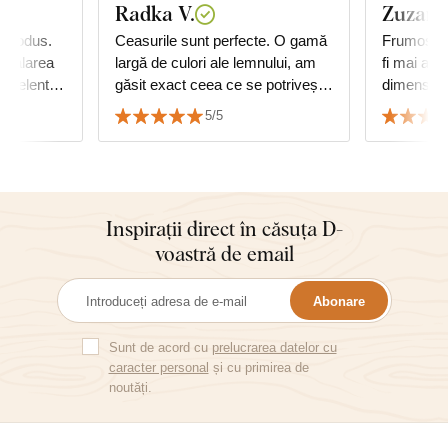
Radka V.
Zuzana
 produs.
Ceasurile sunt perfecte. O gamă
Frumos tab
nstalarea
largă de culori ale lemnului, am
fi mai aurii. M-am temut
excelent.
găsit exact ceea ce se potrivește
dimensiun
turor.
cu mobilierul. Montaj ușor în doi
de tablou 
5/5
😊
potrivește
cu mobilie
Inspirații direct în căsuța D-
voastră de email
Abonare
Sunt de acord cu
prelucrarea datelor cu
caracter personal
și cu primirea de
noutăți.