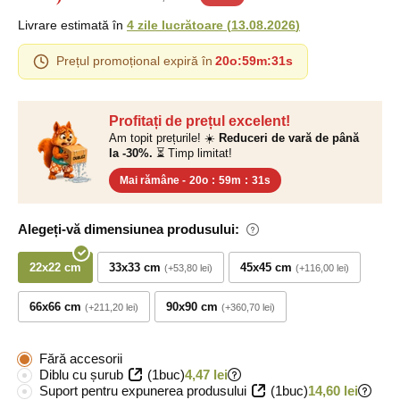
Livrare estimată în
4 zile lucrătoare
(
13.08.2026
)
Prețul promoțional expiră în
20o
:
59m
:
30s
Profitați de prețul excelent!
Am topit prețurile! ☀️
Reduceri de vară de până
la -30%.
⏳ Timp limitat!
Mai rămâne -
20o
:
59m
:
30s
Alegeți-vă dimensiunea produsului:
22x22 cm
33x33 cm
45x45 cm
+53,80 lei
+116,00 lei
66x66 cm
90x90 cm
+211,20 lei
+360,70 lei
Fără accesorii
Diblu cu șurub
(1buc)
4,47 lei
Suport pentru expunerea produsului
(1buc)
14,60 lei