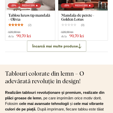
-25%
REDUCERI 🔥
-25%
REDUCERI 🔥
Tablou luxos tip mandală
Mandala de perete -
- Olivia
Golden Lotus
(
2
)
(
0
)
120,90 lei
120,90 lei
90
,70 lei
90
,70 lei
de la
de la
Încarcă mai multe produse
Tablouri colorate din lemn – O
adevărată revoluție în design!
Realizăm tablouri revoluționare și premium, realizate din
plăci groase de lemn
, pe care imprimăm orice motiv dorit.
Folosim
cele mai avansate tehnologii
și
cele mai vibrante
culori de pe piață
. După imprimare, fiecare tablou este tăiat