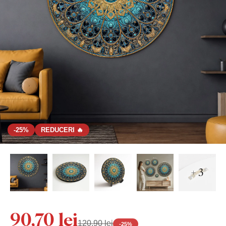
-25%
REDUCERI 🔥
+ 3
90,70 lei
120,90 lei
-
25
%