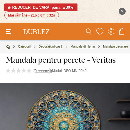
🔥 REDUCERI DE VARĂ: până la 30%!
Mai rămâne -
21o
:
0m
:
31s
Categorii
Decorațiuni casă
Mandale din lemn
Mandale circulare
Mandala pentru perete - Veritas
(
0 recenzii
)
Model:
DFO-MN-0042