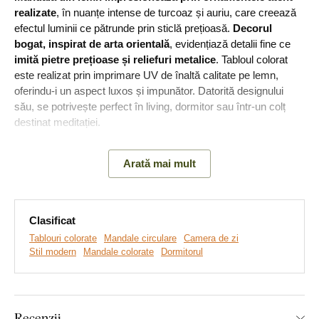
realizate
, în nuanțe intense de turcoaz și auriu, care creează
efectul luminii ce pătrunde prin sticlă prețioasă.
Decorul
bogat, inspirat de arta orientală
, evidențiază detalii fine ce
imită pietre prețioase și reliefuri metalice
. Tabloul colorat
este realizat prin imprimare UV de înaltă calitate pe lemn,
oferindu-i un aspect luxos și impunător. Datorită designului
său, se potrivește perfect în living, dormitor sau într-un colț
destinat meditației.
Semnificația tabloului:
Denumirea Veritas simbolizează
Arată mai mult
căutarea esenței și a adevărului.
Clasificat
Tablouri colorate
Mandale circulare
Camera de zi
Stil modern
Mandale colorate
Dormitorul
Recenzii