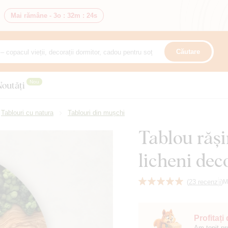
Mai rămâne -
3o
:
32m
:
23s
Căutare
Nou
Noutăți
Tablouri cu natura
Tablouri din mușchi
Tablou răș
licheni dec
(
23 recenzii
)
M
Profitați
Am topit pr