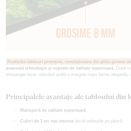
Realizăm tablouri premium, revoluționare din plăci groase 
avansată tehnologie și vopsele de calitate superioară
. După ce
tehnologiei laser, obținând astfel o margine maro închis elegantă, 
Principalele avantaje ale tabloului di
Manoperă de calitate superioară
Culori de 3 ori mai intense
decât tablourile pe pânză