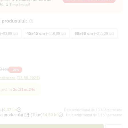
0%.
⏳ Timp limitat!
 produsului:
45x45 cm
66x66 cm
+53,80 lei
+116,00 lei
+211,20 lei
 lei
-
25
%
ucrătoare
(
13.08.2026
)
piră în
3o
:
31m
:
23s
c)
4,47 lei
Deja achiziționat de 10 486 persoane
a produsului
(1buc)
14,60 lei
Deja achiziționat de 1 150 persoane