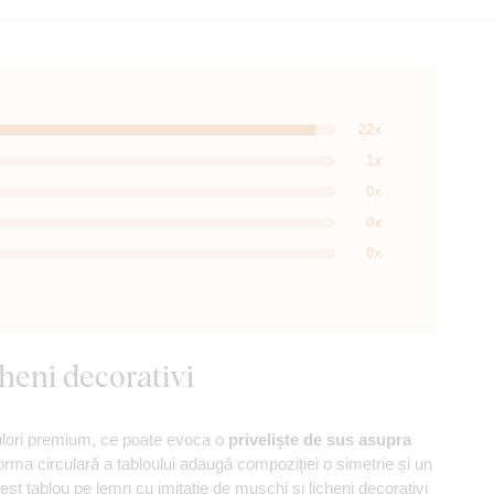
22x
1x
0x
0x
0x
heni decorativi
ulori premium, ce poate evoca o
priveliște de sus asupra
rma circulară a tabloului adaugă compoziției o simetrie și un
cest tablou pe lemn cu imitație de mușchi și licheni decorativi