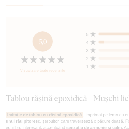
5
5,0
4
3
2
1
Vizualizare toate recenziile
Tablou rășină epoxidică - Mușchi lic
Imitație de tablou cu rășină epoxidică
, imprimat pe lemn cu c
unui râu pitoresc
, șerpuitor, care traversează o pădure deasă. Fo
echilibru interesant, accentuând
senzația de armonie și calm
. A