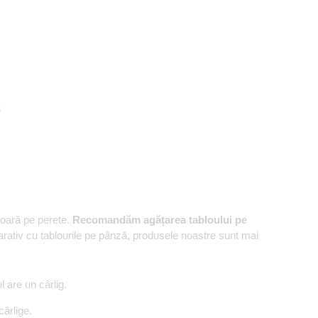
ă
șoară pe perete.
Recomandăm agățarea tabloului pe
rativ cu tablourile pe pânză, produsele noastre sunt mai
are un cârlig.
ârlige.