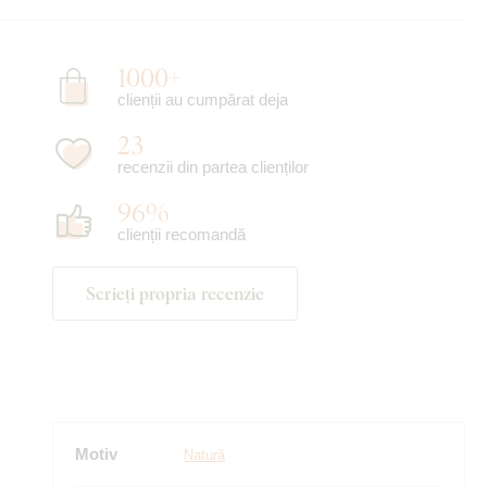
1000+
clienții au cumpărat deja
23
recenzii din partea clienților
96%
clienții recomandă
Scrieți propria recenzie
Motiv
Natură