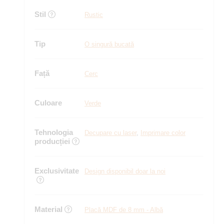
Stil
Rustic
Tip
O singură bucată
Față
Cerc
Culoare
Verde
Tehnologia
Decupare cu laser
,
Imprimare color
producției
Exclusivitate
Design disponibil doar la noi
Material
Placă MDF de 8 mm - Albă