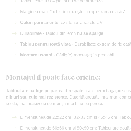
Tabloul este 100% plat și nu se deformează
Marginea maro închis înlocuiește complet rama clasică
Culori permanente
rezistente la razele UV
Durabilitate - Tabloul din lemn
nu se sparge
Tablou pentru toată viața
- Durabilitate extrem de ridicat
Montare ușoară
- Cârlig(e) montat(e) în prealabil
Montajul îl poate face oricine
:
Tabloul are cârlige pe partea din spate
, care permit agățarea u
dibluri sau cuie mai rezistente.
Datorită greutății mai mari compa
solide, mai masive și se mențin mai bine pe perete.
Dimensiunea de 22x22 cm, 33x33 cm și 45x45 cm: Tabloul 
Dimensiunea de 66x66 cm și 90x90 cm: Tabloul are două c