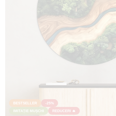
BESTSELLER
-25%
IMITAȚIE MUȘCHI
REDUCERI 🔥