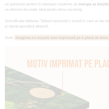
se potrivește perfect în interioare moderne, iar
energia sa liniști
un element decorativ ideal pentru birou sau living.
Semnificația tabloului:
Tabloul reprezintă o scenă în care un râu st
și rășină epoxidică albastră.
Notă
:
Imaginea cu mușchi este imprimată pe o placă de lemn d