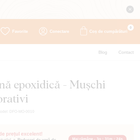
0
Favorite
Conectare
Coș de cumpărături
Blog
Contact
ină epoxidică - Mușchi
orativi
odel:
DFO-MO-0010
 de prețul excelent!
Mai rămâne -
3o
:
31m
:
23s
ețurile! ☀️
Reduceri de vară de