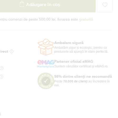
Adăugare în coș
ntru comenzi de peste 500,00 lei, livrarea este
gratuită
Ambalare sigură
Ambalăm sigur și ecologic, pentru ca
irect
produsele să ajungă în stare perfectă.
Partener oficial eMAG
Suntem vânzător certificat și eMAG.ro.
98% dintre clienți ne recomandă
Peste
70.000 de clienți
au încredere în
noi.
i