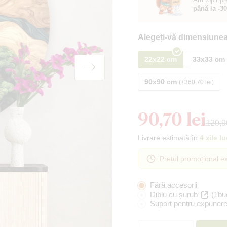
până la -3
Alegeți-vă dimensiunea
22x22 cm
33x33 cm
90x90 cm
+360,70 lei
90,70 lei
120,90
Livrare estimată în
4 zile l
Prețul promoțional ex
Fără accesorii
Diblu cu șurub
(1bu
Suport pentru expunere