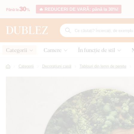
🔥 REDUCERI DE VARĂ: până la 30%!
Categorii
Camere
În funcție de stil
Categorii
Decorațiuni casă
Tablouri din lemn de perete