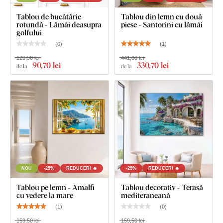
Tablou de bucătărie
Tablou din lemn cu două
rotundă - Lămâi deasupra
piese - Santorini cu lămâi
golfului
(
0
)
(
1
)
120,90 lei
441,00 lei
90
,70 lei
330
,70 lei
de la
de la
NOU
-25%
REDUCERI 🔥
-25%
REDUCERI 🔥
Tablou pe lemn - Amalfi
Tablou decorativ - Terasă
cu vedere la mare
mediteraneană
(
1
)
(
0
)
159,50 lei
159,50 lei