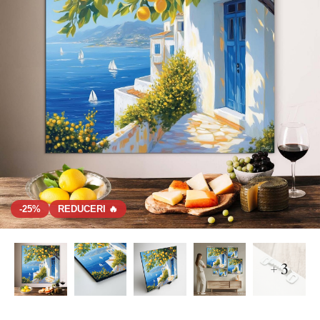
-25%
REDUCERI 🔥
+ 3