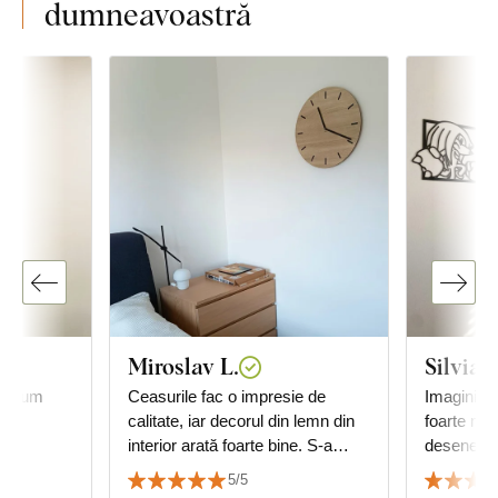
dumneavoastră
Miroslav L.
Silvia
ce cum
Ceasurile fac o impresie de
Imaginile 
calitate, iar decorul din lemn din
foarte mult
interior arată foarte bine. S-a
desenele l
reușit să se potrivească cu
5/5
decorul podelei.