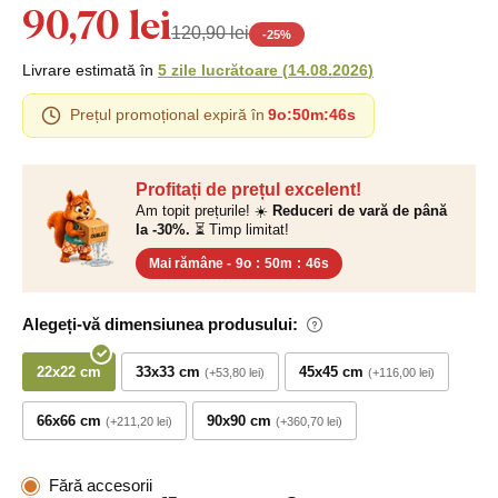
90,70 lei
120,90 lei
-
25
%
Livrare estimată în
5 zile lucrătoare
(
14.08.2026
)
Prețul promoțional expiră în
9o
:
50m
:
45s
Profitați de prețul excelent!
Am topit prețurile! ☀️
Reduceri de vară de până
la -30%.
⏳ Timp limitat!
Mai rămâne -
9o
:
50m
:
45s
Alegeți-vă dimensiunea produsului:
22x22 cm
33x33 cm
45x45 cm
+53,80 lei
+116,00 lei
66x66 cm
90x90 cm
+211,20 lei
+360,70 lei
Fără accesorii