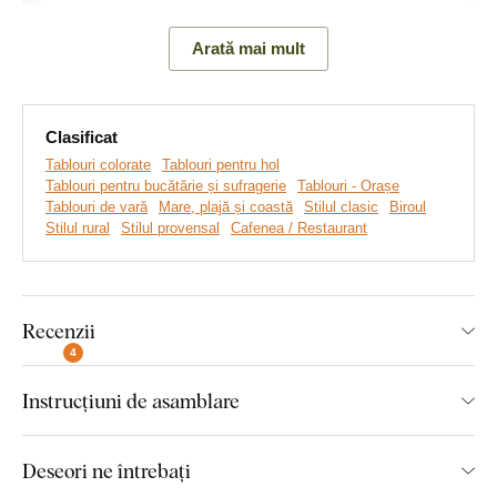
Arată mai mult
Clasificat
Tablouri colorate
Tablouri pentru hol
Tablouri pentru bucătărie și sufragerie
Tablouri - Orașe
Tablouri de vară
Mare, plajă și coastă
Stilul clasic
Biroul
Realizăm tablouri premium, revoluționare din plăci
Stilul rural
Stilul provensal
Cafenea / Restaurant
groase de lemn
pe care imprimăm orice model. Folosim
cea
mai avansată tehnologie și vopsele de calitate superioară
.
După ce placa este imprimată, decupăm tabloul cu ajutorul
tehnologiei laser, obținând astfel o margine maro închis
Recenzii
elegantă, ce pune în valoare și mai mult designul.
4
Instrucțiuni de asamblare
Principalele avantaje ale tabloului
din lemn DUBLEZ cu imprimare
Deseori ne întrebați