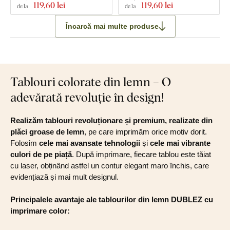
119
,60 lei
119
,60 lei
de la
de la
Încarcă mai multe produse
Tablouri colorate din lemn – O
adevărată revoluție în design!
Realizăm tablouri revoluționare și premium, realizate din
plăci groase de lemn
, pe care imprimăm orice motiv dorit.
Folosim
cele mai avansate tehnologii
și
cele mai vibrante
culori de pe piață
. După imprimare, fiecare tablou este tăiat
cu laser, obținând astfel un contur elegant maro închis, care
evidențiază și mai mult designul.
Principalele avantaje ale tablourilor din lemn DUBLEZ cu
imprimare color: