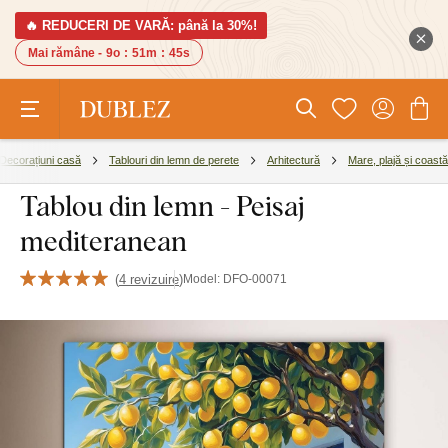
🔥 REDUCERI DE VARĂ: până la 30%!
Mai rămâne -
9o
:
51m
:
44s
Decorațiuni casă
Tablouri din lemn de perete
Arhitectură
Mare, plajă și coastă
Tablou din lemn - Peisaj
mediteranean
(
4 revizuire
)
Model:
DFO-00071