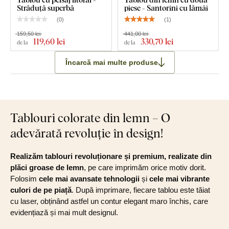
Străduță superbă
piese - Santorini cu lămâi
(
0
)
(
1
)
159,50 lei
441,00 lei
119
,60 lei
330
,70 lei
de la
de la
Încarcă mai multe produse
Tablouri colorate din lemn – O
adevărată revoluție în design!
Realizăm tablouri revoluționare și premium, realizate din
plăci groase de lemn
, pe care imprimăm orice motiv dorit.
Folosim
cele mai avansate tehnologii
și
cele mai vibrante
culori de pe piață
. După imprimare, fiecare tablou este tăiat
cu laser, obținând astfel un contur elegant maro închis, care
evidențiază și mai mult designul.