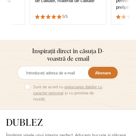
de calitate, material de calitate
perete, m
rafia.
prelipită, 
calitate...
5/5
Inspirații direct în căsuța D-
voastră de email
Abonare
Sunt de acord cu
prelucrarea datelor cu
caracter personal
și cu primirea de
noutăți.
Împlinim visele unui interior perfect. Aducem bucurie și plăcere