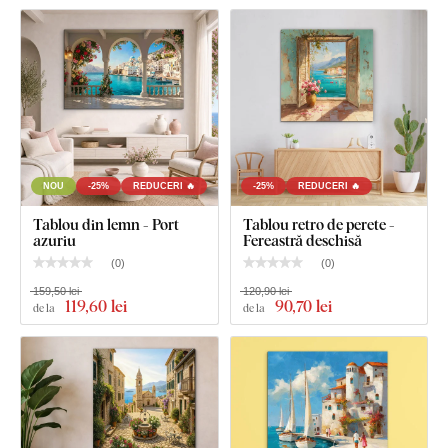
NOU
-25%
REDUCERI 🔥
-25%
REDUCERI 🔥
Tablou din lemn - Port
Tablou retro de perete -
azuriu
Fereastră deschisă
(
0
)
(
0
)
159,50 lei
120,90 lei
119
,60 lei
90
,70 lei
de la
de la