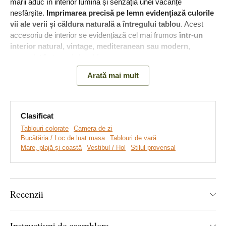
mării aduc în interior lumină și senzația unei vacanțe
nesfârșite.
Imprimarea precisă pe lemn evidențiază culorile
vii ale verii și căldura naturală a întregului tablou
. Acest
accesoriu de interior se evidențiază cel mai frumos
într-un
interior natural, vintage, mediteranean sau modern,
amenajat în tonuri deschise
.
Arată mai mult
Semnificația tabloului:
Motivul terasei de la malul mării, cu
lămâi, simbolizează abundența, liniștea, bucuria de a trăi și
momentele dedicate exclusiv relaxării.
Clasificat
Tablouri colorate
Camera de zi
Bucătăria / Loc de luat masa
Tablouri de vară
Mare, plajă și coastă
Vestibul / Hol
Stilul provensal
Recenzii
Instrucțiuni de asamblare