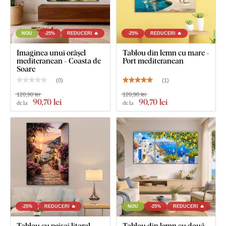
NOU
-25%
REDUCERI 🔥
-25%
REDUCERI 🔥
Imaginea unui orășel
Tablou din lemn cu mare -
mediteranean - Coasta de
Port mediteranean
Soare
(
0
)
(
1
)
120,90 lei
120,90 lei
90
,70 lei
90
,70 lei
de la
de la
-25%
REDUCERI 🔥
NOU
-25%
REDUCERI 🔥
Tablou cu peisaj litoral -
Tablou din lemn cu două