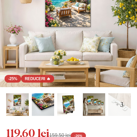
-25%
REDUCERI 🔥
+ 3
119,60 lei
159,50 lei
-
26
%