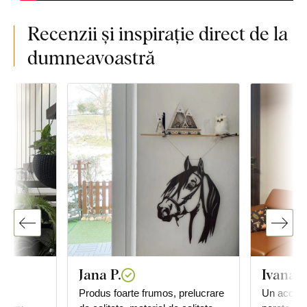
Recenzii și inspirație direct de la
dumneavoastră
Jana P.
Ivana
 de
Produs foarte frumos, prelucrare
Un acceso