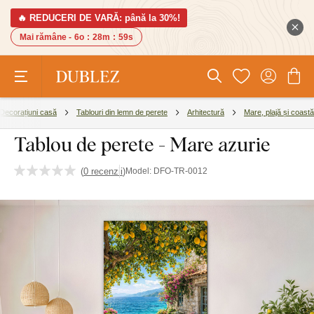
🔥 REDUCERI DE VARĂ: până la 30%!
Mai rămâne -
6o
:
28m
:
58s
Decorațiuni casă
Tablouri din lemn de perete
Arhitectură
Mare, plajă și coastă
Tablou de perete - Mare azurie
(
0 recenzii
)
Model:
DFO-TR-0012