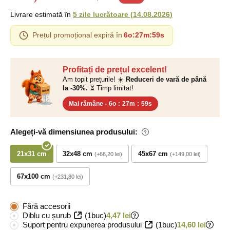
Livrare estimată în
5 zile lucrătoare
(
14.08.2026
)
Prețul promoțional expiră în
6o
:
27m
:
58s
Profitați de prețul excelent!
Am topit prețurile! ☀️
Reduceri de vară de până
la -30%.
⏳ Timp limitat!
Mai rămâne -
6o
:
27m
:
58s
Alegeți-vă dimensiunea produsului:
21x31 cm
32x48 cm
45x67 cm
+66,20 lei
+149,00 lei
67x100 cm
+231,80 lei
Fără accesorii
Diblu cu șurub
(1buc)
4,47 lei
Suport pentru expunerea produsului
(1buc)
14,60 lei