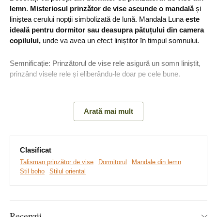
lemn
.
Misteriosul prinzător de vise ascunde o mandală
și
liniștea cerului nopții simbolizată de lună. Mandala Luna
este
ideală pentru dormitor sau deasupra pătuțului din camera
copilului,
unde va avea un efect liniștitor în timpul somnului.
Semnificație: Prinzătorul de vise rele asigură un somn liniștit,
prinzând visele rele și eliberându-le doar pe cele bune.
Principalele avantaje ale produsului:
Arată mai mult
Simbolism ascuns al decorațiunii
Clasificat
Se potrivește perfect deasupra patului
Talisman prinzător de vise
Dormitorul
Mandale din lemn
Montare ușoară pe perete
Stil boho
Stilul oriental
Tablou pentru camera copilului, ideal ca și cadou
Multe decoruri din care puteți alege
Recenzii