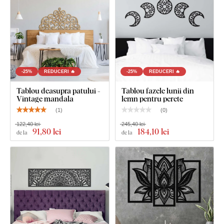
-25%
REDUCERI 🔥
-25%
REDUCERI 🔥
Tablou deasupra patului -
Tablou fazele lunii din
Vintage mandala
lemn pentru perete
(
1
)
(
0
)
122,40 lei
245,40 lei
91
,80 lei
184
,10 lei
de la
de la