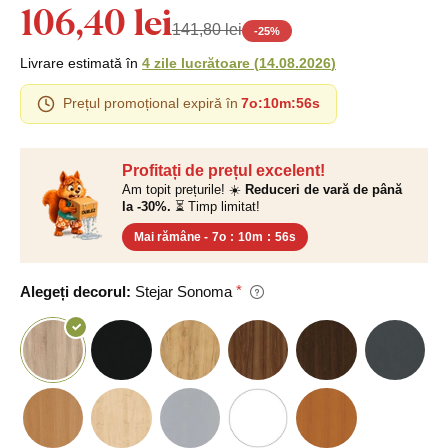
106,40 lei
141,80 lei
-
25
%
Livrare estimată în
4 zile lucrătoare
(
14.08.2026
)
Prețul promoțional expiră în
7o
:
10m
:
55s
Profitați de prețul excelent!
Am topit prețurile! ☀️
Reduceri de vară de până
la -30%.
⏳ Timp limitat!
Mai rămâne -
7o
:
10m
:
55s
Alegeți decorul:
Stejar Sonoma