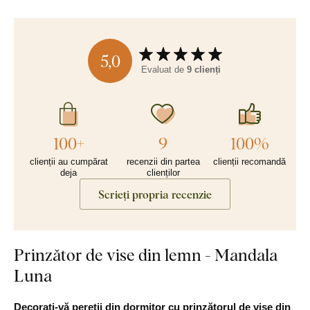
5,0
Evaluat de
9 clienți
100+
9
100%
clienții au cumpărat
recenzii din partea
clienții recomandă
deja
clienților
Scrieți propria recenzie
Prinzător de vise din lemn - Mandala
Luna
Decorați-vă pereții din dormitor
cu prinzătorul de vise din