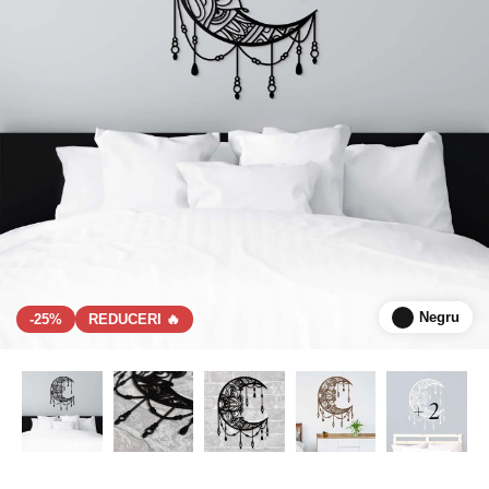
Negru
-25%
REDUCERI 🔥
+ 2