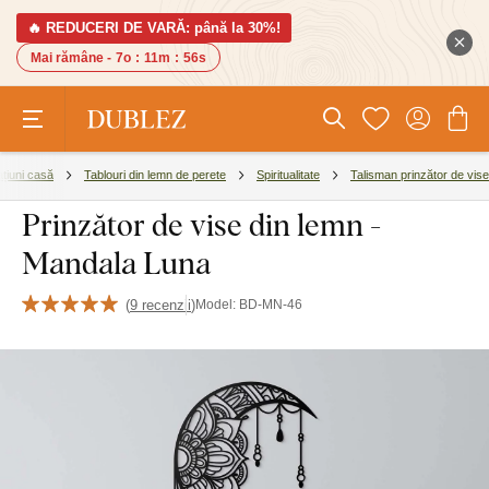
🔥 REDUCERI DE VARĂ: până la 30%!
Mai rămâne -
7o
:
11m
:
55s
țiuni casă
Tablouri din lemn de perete
Spiritualitate
Talisman prinzător de vise
Prinzător de vise din lemn -
Mandala Luna
(
9 recenzii
)
Model:
BD-MN-46