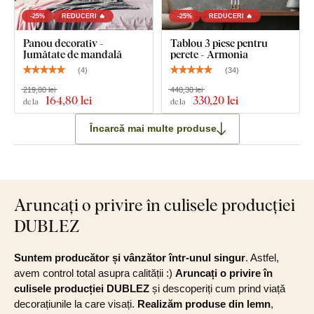
-25%
REDUCERI 🔥
-25%
REDUCERI 🔥
Panou decorativ -
Tablou 3 piese pentru
Jumătate de mandală
perete - Armonia
(
4
)
(
34
)
219,80 lei
440,30 lei
164
,80 lei
330
,20 lei
de la
de la
Încarcă mai multe produse
Aruncați o privire în culisele producției
DUBLEZ
Suntem producător și vânzător într-unul singur
. Astfel,
avem control total asupra calității :)
Aruncați o privire în
culisele producției DUBLEZ
și descoperiți cum prind viață
decorațiunile la care visați.
Realizăm produse din lemn
,