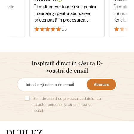
potrivite
Îți mulțumesc foarte mult pentru
Îți mulțum
mandala și pentru abordarea
munca min
prietenoasă în procesarea
fericit. B
comenzii. Mandala ne decorează
data nunți
5/5
sala multifuncțională, unde
☺️👏👏👏
practicăm și yoga:-) Mulțumesc,
Alena
Inspirații direct în căsuța D-
voastră de email
Abonare
Sunt de acord cu
prelucrarea datelor cu
caracter personal
și cu primirea de
noutăți.