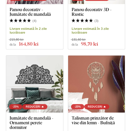
Panou decorativ -
Panou decorativ 3D -
Jumătate de mandală
Rustic
(
4
)
(
3
)
Livrare estimată în 2 zile
Livrare estimată în 3 zile
lucrătoare
lucrătoare
219,80 lei
131,60 lei
164
,80 lei
98
,70 lei
de la
de la
-25%
REDUCERI 🔥
-25%
REDUCERI 🔥
Jumătate de mandală -
Talisman prinzător de
Ornament perete
vise din lemn - Bufniță
dormitor