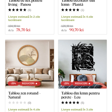
Tablou de lux pentru
Tablou decorativ din
living - Panou
lemn - Plantă
(
6
)
(
1
)
Livrare estimată în 2 zile
Livrare estimată în 4 zile
lucrătoare
lucrătoare
104,90 lei
120,90 lei
78
,70 lei
90
,70 lei
de la
de la
-25%
REDUCERI 🔥
-25%
REDUCERI 🔥
Tablou zen rotund -
Tablou din lemn pentru
Natural
perete - Leu
(
0
)
(
5
)
Livrare estimată în 4 zile
Livrare estimată în 3 zile