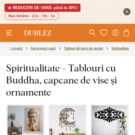
🔥 REDUCERI DE VARĂ: până la 30%!
Mai rămâne -
21o
:
7m
:
0s
Categorii
Decorațiuni casă
Tablouri din lemn de perete
Spiritualitate
Spiritualitate – Tablouri cu
Buddha, capcane de vise și
ornamente