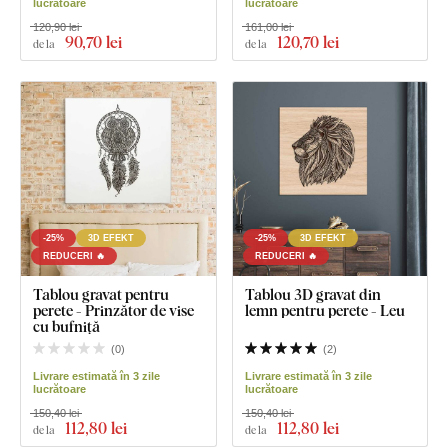
lucrătoare
lucrătoare
120,90 lei
161,00 lei
90
,70 lei
120
,70 lei
de la
de la
-25%
3D EFEKT
-25%
3D EFEKT
REDUCERI 🔥
REDUCERI 🔥
Tablou gravat pentru
Tablou 3D gravat din
perete - Prinzător de vise
lemn pentru perete - Leu
cu bufniță
(
0
)
(
2
)
Livrare estimată în 3 zile
Livrare estimată în 3 zile
lucrătoare
lucrătoare
150,40 lei
150,40 lei
112
,80 lei
112
,80 lei
de la
de la