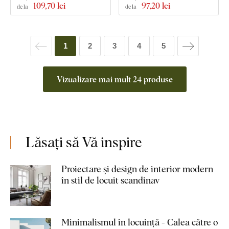
109
,70 lei
97
,20 lei
de la
de la
1
2
3
4
5
Vizualizare mai mult 24 produse
Lăsați să Vă inspire
Proiectare și design de interior modern
în stil de locuit scandinav
Minimalismul în locuință - Calea către o