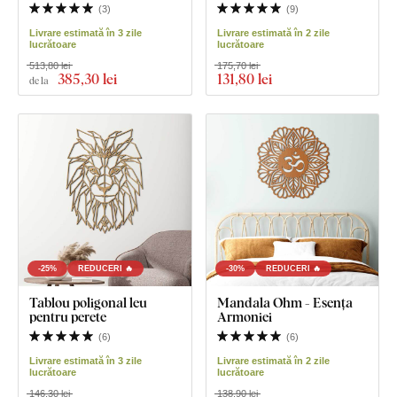
(
3
)
(
9
)
Livrare estimată în 3 zile
Livrare estimată în 2 zile
lucrătoare
lucrătoare
513,80 lei
175,70 lei
385
,30 lei
131
,80 lei
de la
-25%
REDUCERI 🔥
-30%
REDUCERI 🔥
Tablou poligonal leu
Mandala Ohm - Esența
pentru perete
Armoniei
(
6
)
(
6
)
Livrare estimată în 3 zile
Livrare estimată în 2 zile
lucrătoare
lucrătoare
146,30 lei
138,90 lei