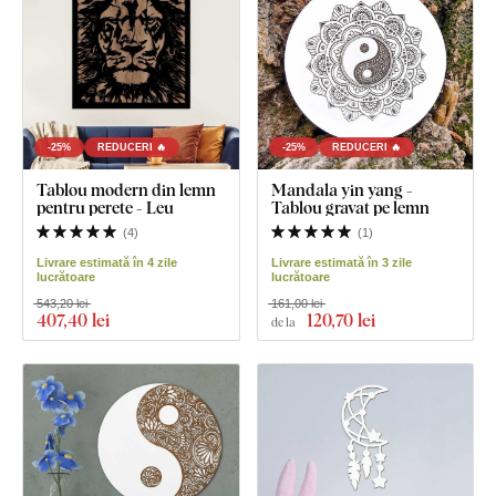
-25%
REDUCERI 🔥
-25%
REDUCERI 🔥
Tablou modern din lemn
Mandala yin yang -
pentru perete - Leu
Tablou gravat pe lemn
(
4
)
(
1
)
Livrare estimată în 4 zile
Livrare estimată în 3 zile
lucrătoare
lucrătoare
543,20 lei
161,00 lei
407
,40 lei
120
,70 lei
de la