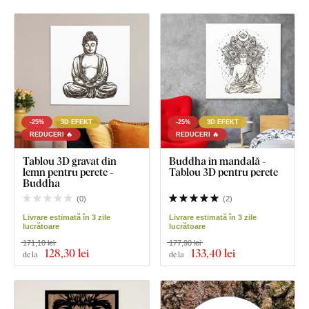
-25%
3D EFEKT
-25%
3D EFEKT
REDUCERI 🔥
REDUCERI 🔥
Tablou 3D gravat din
Buddha în mandală -
lemn pentru perete -
Tablou 3D pentru perete
Buddha
(
0
)
(
2
)
Livrare estimată în 3 zile
Livrare estimată în 3 zile
lucrătoare
lucrătoare
171,10 lei
177,90 lei
128
,30 lei
133
,40 lei
de la
de la