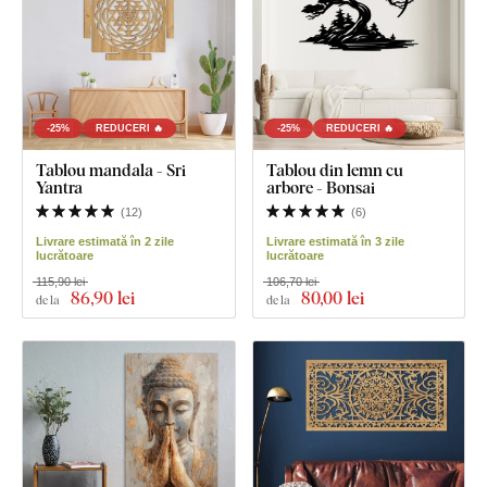
-25%
REDUCERI 🔥
-25%
REDUCERI 🔥
Tablou mandala - Sri
Tablou din lemn cu
Yantra
arbore - Bonsai
(
12
)
(
6
)
Livrare estimată în 2 zile
Livrare estimată în 3 zile
lucrătoare
lucrătoare
115,90 lei
106,70 lei
86
,90 lei
80
,00 lei
de la
de la