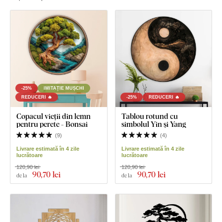
-25%
IMITAȚIE MUȘCHI
REDUCERI 🔥
-25%
REDUCERI 🔥
Copacul vieții din lemn
Tablou rotund cu
pentru perete - Bonsai
simbolul Yin și Yang
(
9
)
(
4
)
Livrare estimată în 4 zile
Livrare estimată în 4 zile
lucrătoare
lucrătoare
120,90 lei
120,90 lei
90
,70 lei
90
,70 lei
de la
de la