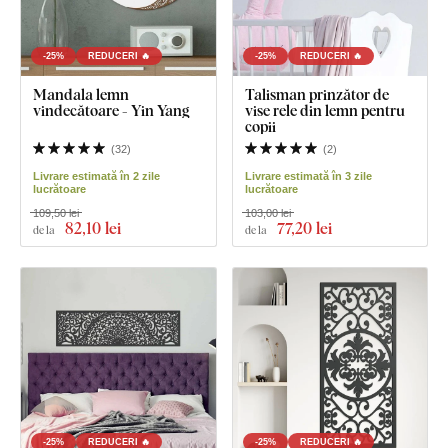
-25%
REDUCERI 🔥
-25%
REDUCERI 🔥
Mandala lemn
Talisman prinzător de
vindecătoare - Yin Yang
vise rele din lemn pentru
copii
(
32
)
(
2
)
Livrare estimată în 2 zile
Livrare estimată în 3 zile
lucrătoare
lucrătoare
109,50 lei
103,00 lei
82
,10 lei
77
,20 lei
de la
de la
-25%
REDUCERI 🔥
-25%
REDUCERI 🔥