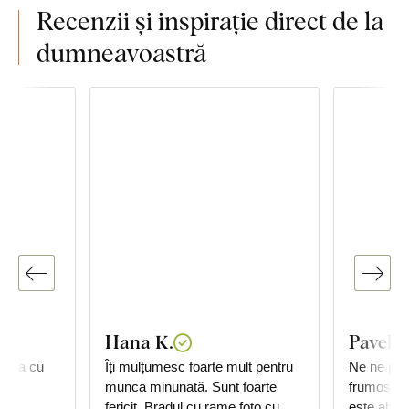
Recenzii și inspirație direct de la
dumneavoastră
Hana K.
Pavel 
anda cu
Îți mulțumesc foarte mult pentru
Ne ne plac
munca minunată. Sunt foarte
frumos rea
fericit. Bradul cu rame foto cu
este absol