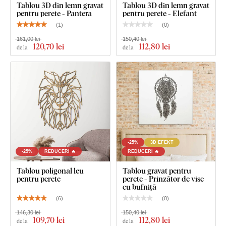
Tablou 3D din lemn gravat
Tablou 3D din lemn gravat
pentru perete - Pantera
pentru perete - Elefant
(
1
)
(
0
)
161,00 lei
150,40 lei
120
,70 lei
112
,80 lei
de la
de la
Puteți alege dintre
12 decorațiuni
cu lac semi-mat, care
-25%
3D EFEKT
crește
rezistența la zgârieturi obișnuite
.
Grosimea
de
3 mm
-25%
REDUCERI 🔥
REDUCERI 🔥
conferă produsului
efect 3D
cu umbrire delicată, astfel încât pe
Tablou poligonal leu
Tablou gravat pentru
perete arată curat și elegant – spre deosebire de autocolantele
pentru perete
perete - Prinzător de vise
subțiri din hârtie.
cu bufniță
(
6
)
(
0
)
Placa respectă
standardul european de emisii E1
– este
146,30 lei
150,40 lei
sigură,
potrivită pentru interior
(inclusiv camera copiilor).
109
,70 lei
112
,80 lei
de la
de la