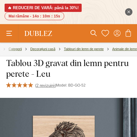
🔥 REDUCERI DE VARĂ: până la 30%!
Mai rămâne -
14o
:
10m
:
14s
Categorii
Decorațiuni casă
Tablouri din lemn de perete
Animale din lemn
Tablou 3D gravat din lemn pentru
perete - Leu
(
2 revizuire
)
Model:
BD-GO-52