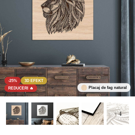
-25%
3D EFEKT
Placaj de fag natural
REDUCERI 🔥
+ 4