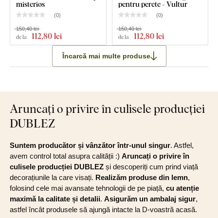
misterios
pentru perete - Vultur
(
0
)
(
0
)
150,40 lei
150,40 lei
112
,80 lei
112
,80 lei
de la
de la
Încarcă mai multe produse
Aruncați o privire în culisele producției
DUBLEZ
Suntem producător și vânzător într-unul singur
. Astfel,
avem control total asupra calității :)
Aruncați o privire în
culisele producției DUBLEZ
și descoperiți cum prind viață
decorațiunile la care visați.
Realizăm produse din lemn
,
folosind cele mai avansate tehnologii de pe piață,
cu atenție
maximă la calitate și detalii
.
Asigurăm un ambalaj sigur
,
astfel încât produsele să ajungă intacte la D-voastră acasă.