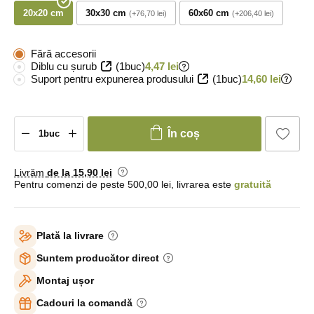
20x20 cm
30x30 cm
60x60 cm
+76,70 lei
+206,40 lei
Fără accesorii
Diblu cu șurub
(1buc)
4,47 lei
Suport pentru expunerea produsului
(1buc)
14,60 lei
În coș
Livrăm
de la 15
,90 lei
Pentru comenzi de peste 500,00 lei, livrarea este
gratuită
Plată la livrare
Suntem producător direct
Montaj ușor
Cadouri la comandă