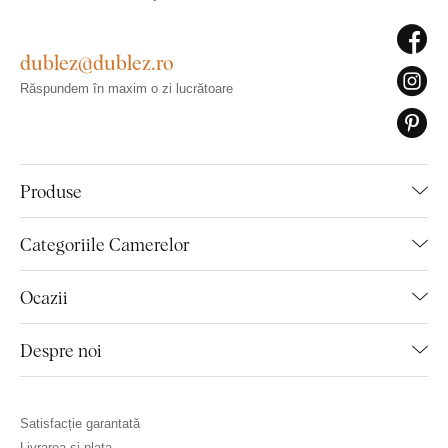
dublez@dublez.ro
Răspundem în maxim o zi lucrătoare
Produse
Categoriile Camerelor
Ocazii
Despre noi
Satisfacție garantată
Livrarea și plata