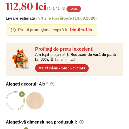
112,80 lei
150,40 lei
-
26
%
Livrare estimată în
3 zile lucrătoare
(
13.08.2026
)
Prețul promoțional expiră în
14o
:
9m
:
13s
Profitați de prețul excelent!
Am topit prețurile! ☀️
Reduceri de vară de până
la -30%.
⏳ Timp limitat!
Mai rămâne -
14o
:
9m
:
13s
Alegeți decorul:
Alb
Alegeți-vă dimensiunea produsului: