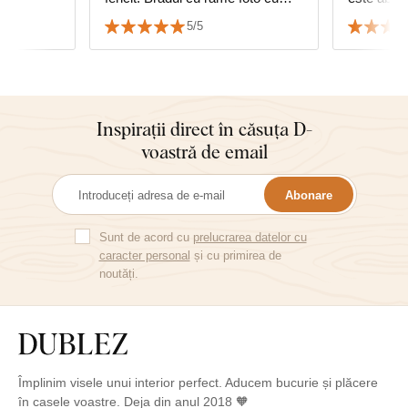
data nunții se potrivește perfect.
Apreciem
5/5
☺️👏👏👏👏👏👏👏
de livrare 
Inspirații direct în căsuța D-
voastră de email
Abonare
Sunt de acord cu
prelucrarea datelor cu
caracter personal
și cu primirea de
noutăți.
Împlinim visele unui interior perfect. Aducem bucurie și plăcere
în casele voastre. Deja din anul 2018 🧡