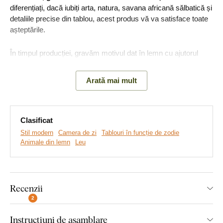
diferențiați, dacă iubiți arta, natura, savana africană sălbatică și
detaliile precise din tablou, acest produs vă va satisface toate
așteptările.
În timpul producției, gravăm motivul dat în lemn cu ajutorul
tehnologiei laser avansate. Datorită acestui proces,
obținem
un relief de adâncime 3D pe tablou, care este vizibil cu
Arată mai mult
ochiul liber și tangibil.
Dați viață pereților goi cu tabloul unic
din lemn!
Clasificat
Principalele avantaje ale produsului:
Stil modern
Camera de zi
Tablouri în funcție de zodie
Animale din lemn
Leu
Motivul preferat al leului
Tablou cu simbolism ascuns
Recenzii
Detalii gravate cu precizie
2
Perfect pentru dormitor
Instrucțiuni de asamblare