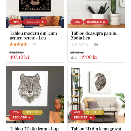
-25%
REDUCERI 🔥
-25%
REDUCERI 🔥
Tablou modern din lemn
Tablou deasupra patului -
pentru perete - Leu
Zodia Leu
(
4
)
(
0
)
543,20 lei
65,40 lei
407
,40 lei
49
,00 lei
de la
-25%
3D EFEKT
-25%
3D EFEKT
REDUCERI 🔥
REDUCERI 🔥
Tablou 3D din lemn - Lup
Tablou 3D din lemn gravat