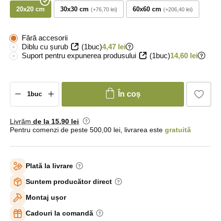
20x20 cm
30x30 cm
60x60 cm
+76,70 lei
+206,40 lei
Fără accesorii
Diblu cu șurub
(1buc)
4,47 lei
Suport pentru expunerea produsului
(1buc)
14,60 lei
În coș
Livrăm
de la 15
,90 lei
Pentru comenzi de peste 500,00 lei, livrarea este
gratuită
Plată la livrare
Suntem producător direct
Montaj ușor
Cadouri la comandă