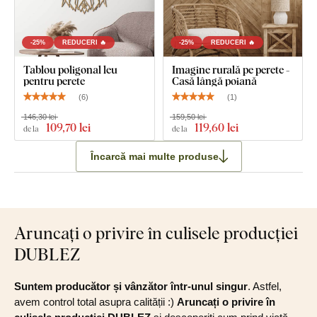
-25%
REDUCERI 🔥
-25%
REDUCERI 🔥
Tablou poligonal leu
Imagine rurală pe perete -
pentru perete
Casă lângă poiană
(
6
)
(
1
)
146,30 lei
159,50 lei
109
,70 lei
119
,60 lei
de la
de la
Încarcă mai multe produse
Aruncați o privire în culisele producției
DUBLEZ
Suntem producător și vânzător într-unul singur
. Astfel,
avem control total asupra calității :)
Aruncați o privire în