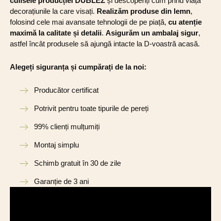
culisele producției DUBLEZ
și descoperiți cum prind viață
decorațiunile la care visați.
Realizăm produse din lemn
,
folosind cele mai avansate tehnologii de pe piață,
cu atenție
maximă la calitate și detalii
.
Asigurăm un ambalaj sigur
,
astfel încât produsele să ajungă intacte la D-voastră acasă.
Alegeți siguranța și cumpărați de la noi:
Producător certificat
Potrivit pentru toate tipurile de pereți
99% clienți mulțumiți
Montaj simplu
Schimb gratuit în 30 de zile
Garanție de 3 ani