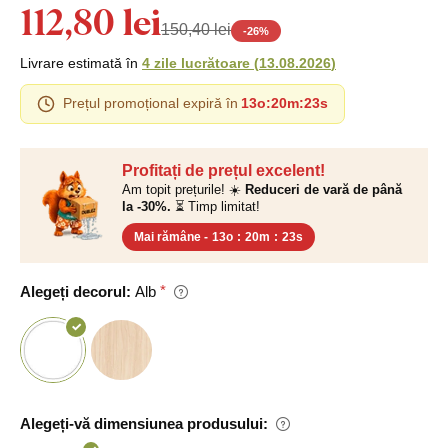
112,80 lei
150,40 lei
-
26
%
Livrare estimată în
4 zile lucrătoare
(
13.08.2026
)
Prețul promoțional expiră în
13o
:
20m
:
22s
Profitați de prețul excelent!
Am topit prețurile! ☀️
Reduceri de vară de până
la -30%.
⏳ Timp limitat!
Mai rămâne -
13o
:
20m
:
22s
Alegeți decorul:
Alb
Alegeți-vă dimensiunea produsului: