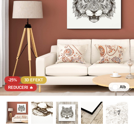
-25%
3D EFEKT
Alb
REDUCERI 🔥
+ 7