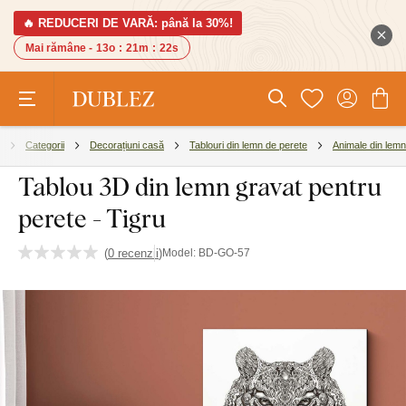
🔥 REDUCERI DE VARĂ: până la 30%!
Mai rămâne -
13o
:
21m
:
21s
Categorii
Decorațiuni casă
Tablouri din lemn de perete
Animale din lemn
Tablou 3D din lemn gravat pentru
perete - Tigru
(
0 recenzii
)
Model:
BD-GO-57