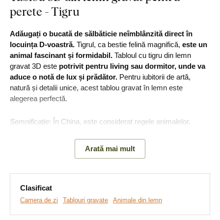
perete - Tigru
Adăugați o bucată de sălbăticie neîmblânzită direct în
locuința D-voastră.
Tigrul, ca bestie felină magnifică,
este un
animal fascinant și formidabil.
Tabloul cu tigru din lemn
gravat 3D este
potrivit pentru living sau dormitor, unde va
aduce o notă de lux și prădător.
Pentru iubitorii de artă,
natură și detalii unice, acest tablou gravat în lemn este
alegerea perfectă.
Semnificație
: În China, este considerat regele animalelor.
Pentru hinduși, tigrul simbolizează pasiunea dezlănțuită și
pierderea controlului de sine. Este un simbol al tot ceea ce
Arată mai mult
este măreț, frumos și terifiant în natură.
Principalele avantaje ale produsului:
Clasificat
Camera de zi
Tablouri gravate
Animale din lemn
Cadou original