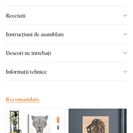
Simbolism ascuns al tabloului
Recenzii
Detalii gravate cu precizie
Se potrivește perfect în dormitor
Instrucțiuni de asamblare
Aspect masiv de lemn
Deseori ne întrebați
Montajul îl poate face oricine:
Informații tehnice
Tabloul include cârlig(e) pe spate pentru a putea fi agățat cu
ușurință pe perete. Numărul acestora depinde de dimensiunea
tabloului.
Recomandate
Calitate din lemn care durează ani de
zile