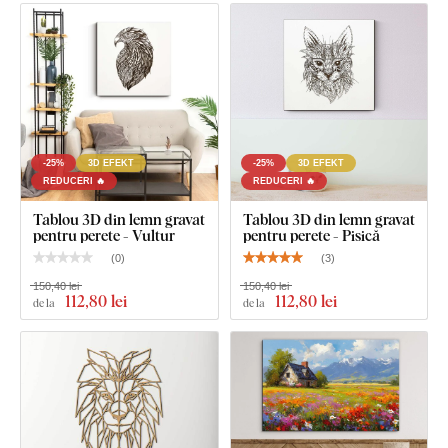
-25%
3D EFEKT
-25%
3D EFEKT
REDUCERI 🔥
REDUCERI 🔥
Tablou 3D din lemn gravat
Tablou 3D din lemn gravat
pentru perete - Vultur
pentru perete - Pisică
(
0
)
(
3
)
150,40 lei
150,40 lei
112
,80 lei
112
,80 lei
de la
de la