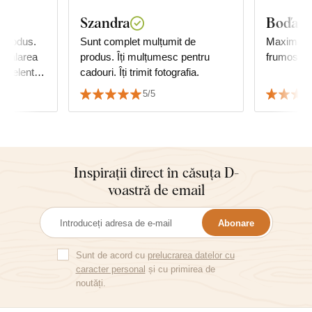
Szandra
Boďa
 produs.
Sunt complet mulțumit de
Maximă satisfacț
nstalarea
produs. Îți mulțumesc pentru
frumos spa
excelent.
cadouri. Îți trimit fotografia.
turor.
5/5
Inspirații direct în căsuța D-
voastră de email
Abonare
Sunt de acord cu
prelucrarea datelor cu
caracter personal
și cu primirea de
noutăți.