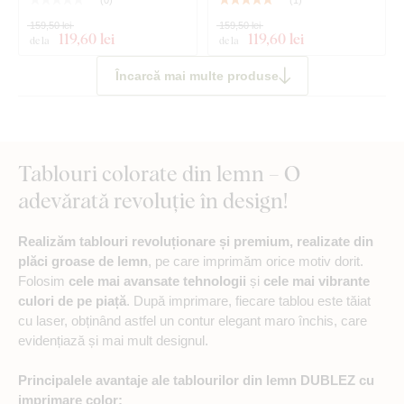
(
0
)
(
1
)
159,50 lei
159,50 lei
119
,60 lei
119
,60 lei
de la
de la
Încarcă mai multe produse
Tablouri colorate din lemn – O
adevărată revoluție în design!
Realizăm tablouri revoluționare și premium, realizate din
plăci groase de lemn
, pe care imprimăm orice motiv dorit.
Folosim
cele mai avansate tehnologii
și
cele mai vibrante
culori de pe piață
. După imprimare, fiecare tablou este tăiat
cu laser, obținând astfel un contur elegant maro închis, care
evidențiază și mai mult designul.
Principalele avantaje ale tablourilor din lemn DUBLEZ cu
imprimare color: