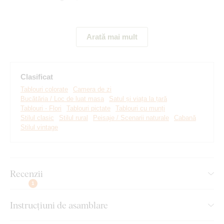
Arată mai mult
Clasificat
Tablouri colorate
Camera de zi
Bucătăria / Loc de luat masa
Satul și viața la țară
Tablouri - Flori
Tablouri pictate
Tablouri cu munți
Stilul clasic
Stilul rural
Peisaje / Scenarii naturale
Cabană
Stilul vintage
Realizăm tablouri premium, revoluționare din plăci
groase de lemn
pe care imprimăm orice model. Folosim
cea
mai avansată tehnologie și vopsele de calitate superioară
.
Recenzii
După ce placa este imprimată, decupăm tabloul cu ajutorul
tehnologiei laser, obținând astfel o margine maro închis
1
elegantă, ce pune în valoare și mai mult designul.
Instrucțiuni de asamblare