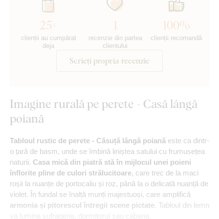
25+
1
100%
clienții au cumpărat
recenzie din partea
clienții recomandă
deja
clientului
Scrieți propria recenzie
Imagine rurală pe perete - Casă lângă
poiană
Tabloul rustic de perete - Căsuță lângă poiană
este ca dintr-
o țară de basm, unde se îmbină liniștea satului cu frumusețea
naturii.
Casa mică din piatră stă în mijlocul unei poieni
înflorite pline de culori strălucitoare
, care trec de la maci
roșii la nuanțe de portocaliu și roz, până la o delicată nuanță de
violet. În fundal se înalță munți majestuoși, care amplifică
armonia și pitorescul întregii scene pictate
. Tabloul din lemn
va lumina sufrageria, dormitorul sau cabana.