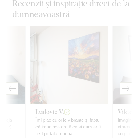
Recenzii și inspirație direct de la
dumneavoastră
Ludovic V.
Viktóri
, deja
Îmi plac culorile vibrante și faptul
Imaginea s
mesc :)
că imaginea arată ca și cum ar fi
atmosfera
fost pictată manual.
un plus de