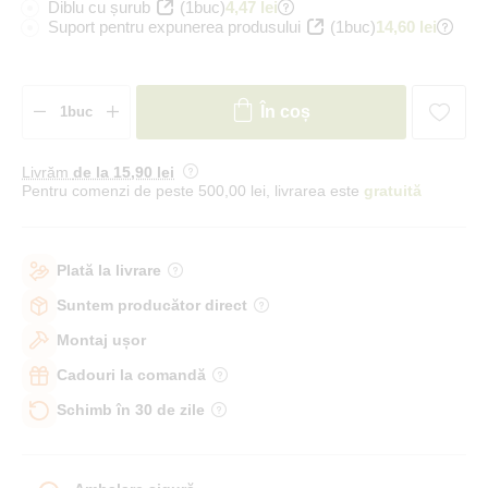
Diblu cu șurub
(1buc)
4,47 lei
Suport pentru expunerea produsului
(1buc)
14,60 lei
În coș
Livrăm
de la 15
,90 lei
Pentru comenzi de peste 500,00 lei, livrarea este
gratuită
Plată la livrare
Suntem producător direct
Montaj ușor
Cadouri la comandă
Schimb în 30 de zile