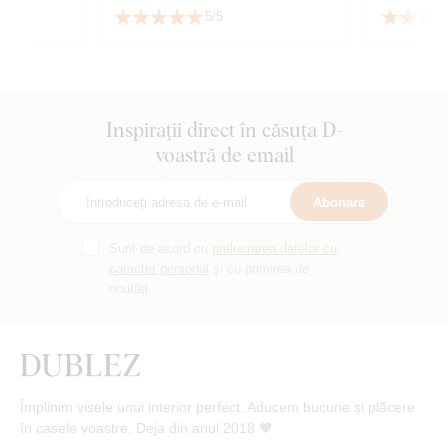
foarte mul
5/5
serviciu.
Inspirații direct în căsuța D-
voastră de email
Abonare
Sunt de acord cu
prelucrarea datelor cu
caracter personal
și cu primirea de
noutăți.
Împlinim visele unui interior perfect. Aducem bucurie și plăcere
în casele voastre. Deja din anul 2018 🧡