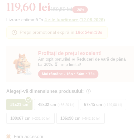
119,60 lei
159,50 lei
-
26
%
Livrare estimată în
4 zile lucrătoare
(
12.08.2026
)
Prețul promoțional expiră în
16o
:
54m
:
33s
Profitați de prețul excelent!
Am topit prețurile! ☀️
Reduceri de vară de până
la -30%.
⏳ Timp limitat!
Mai rămâne -
16o
:
54m
:
33s
Alegeți-vă dimensiunea produsului:
31x21 cm
48x32 cm
67x45 cm
+66,20 lei
+149,00 lei
100x67 cm
136x90 cm
+231,80 lei
+542,10 lei
Fără accesorii