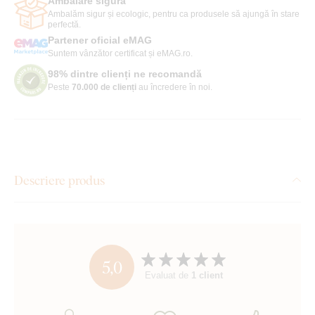
Ambalare sigură
Ambalăm sigur și ecologic, pentru ca produsele să ajungă în stare
perfectă.
Partener oficial eMAG
Suntem vânzător certificat și eMAG.ro.
98% dintre clienți ne recomandă
Peste
70.000 de clienți
au încredere în noi.
Descriere produs
5,0
Evaluat de
1 client