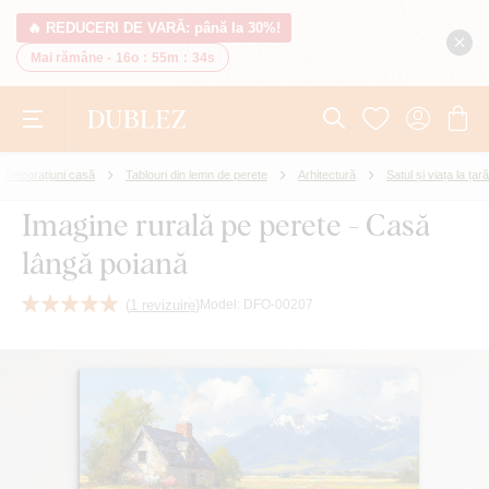
🔥 REDUCERI DE VARĂ: până la 30%!
Mai rămâne -
16o
:
55m
:
33s
Decorațiuni casă
Tablouri din lemn de perete
Arhitectură
Satul și viața la țară
Imagine rurală pe perete - Casă
lângă poiană
(
1 revizuire
)
Model:
DFO-00207