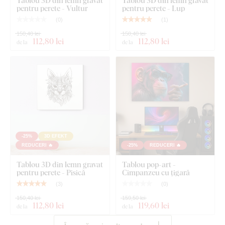
pentru perete - Vultur
pentru perete - Lup
(
0
)
(
1
)
150,40 lei
150,40 lei
112
,80 lei
112
,80 lei
de la
de la
-25%
3D EFEKT
REDUCERI 🔥
-25%
REDUCERI 🔥
Tablou 3D din lemn gravat
Tablou pop-art -
pentru perete - Pisică
Cimpanzeu cu țigară
(
3
)
(
0
)
150,40 lei
159,50 lei
112
,80 lei
119
,60 lei
de la
de la