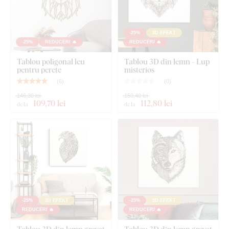
-25%
3D EFEKT
-25%
REDUCERI 🔥
REDUCERI 🔥
Tablou poligonal leu
Tablou 3D din lemn - Lup
pentru perete
misterios
(
6
)
(
0
)
146,30 lei
150,40 lei
109
,70 lei
112
,80 lei
de la
de la
-25%
3D EFEKT
-25%
3D EFEKT
REDUCERI 🔥
REDUCERI 🔥
Tablou 3D din lemn gravat
Tablou 3D din lemn gravat