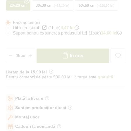
20x20 cm
30x30 cm
60x60 cm
+82,10 lei
+220,90 lei
Fără accesorii
Diblu cu șurub
(1buc)
4,47 lei
Suport pentru expunerea produsului
(1buc)
14,60 lei
În coș
Livrăm
de la 15
,90 lei
Pentru comenzi de peste 500,00 lei, livrarea este
gratuită
Plată la livrare
Suntem producător direct
Montaj ușor
Cadouri la comandă