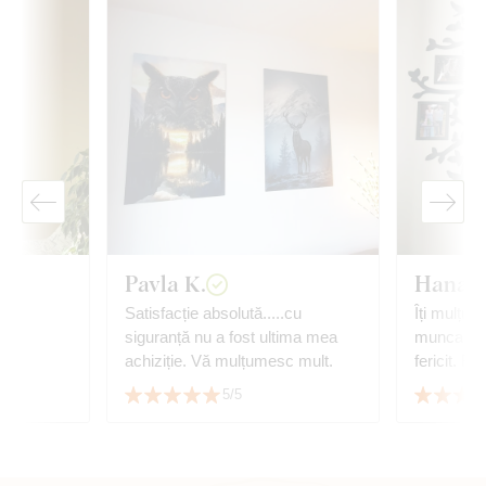
Pavla K.
Hana K
,
Satisfacție absolută.....cu
Îți mulțum
siguranță nu a fost ultima mea
munca min
achiziție. Vă mulțumesc mult.
fericit. B
data nunți
5/5
☺️👏👏👏