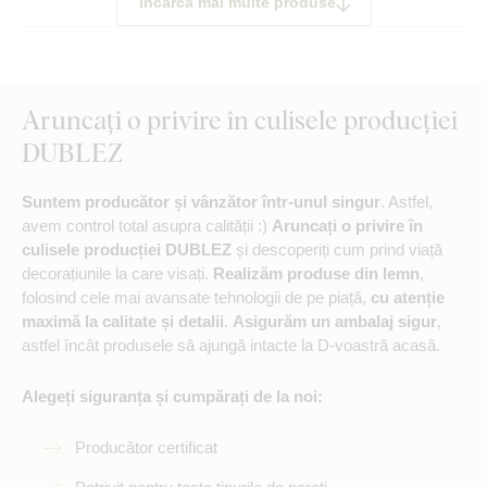
Încarcă mai multe produse
Aruncați o privire în culisele producției
DUBLEZ
Suntem producător și vânzător într-unul singur
. Astfel,
avem control total asupra calității :)
Aruncați o privire în
culisele producției DUBLEZ
și descoperiți cum prind viață
decorațiunile la care visați.
Realizăm produse din lemn
,
folosind cele mai avansate tehnologii de pe piață,
cu atenție
maximă la calitate și detalii
.
Asigurăm un ambalaj sigur
,
astfel încât produsele să ajungă intacte la D-voastră acasă.
Alegeți siguranța și cumpărați de la noi:
Producător certificat