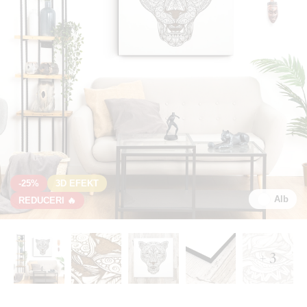
-25%
3D EFEKT
Alb
REDUCERI 🔥
+ 3