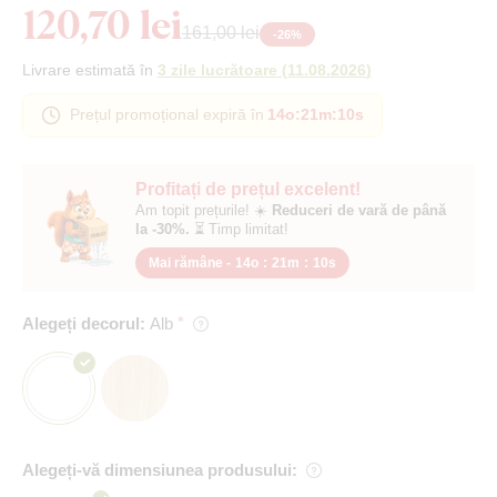
120,70 lei
161,00 lei
-
26
%
Livrare estimată în
3 zile lucrătoare
(
11.08.2026
)
Prețul promoțional expiră în
14o
:
21m
:
10s
Profitați de prețul excelent!
Am topit prețurile! ☀️
Reduceri de vară de până
la -30%.
⏳ Timp limitat!
Mai rămâne -
14o
:
21m
:
10s
Alegeți decorul:
Alb
Alegeți-vă dimensiunea produsului: