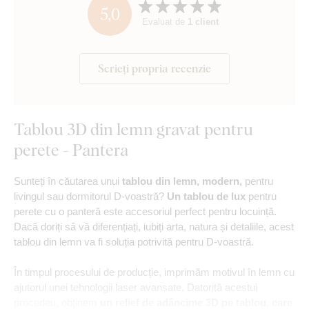
5,0
Evaluat de
1 client
Scrieți propria recenzie
Tablou 3D din lemn gravat pentru
perete - Pantera
Sunteți în căutarea unui
tablou din lemn, modern,
pentru
livingul sau dormitorul D-voastră?
Un tablou de lux
pentru
perete cu o panteră este accesoriul perfect pentru locuință.
Dacă doriți să vă diferențiați, iubiți arta, natura și detaliile, acest
tablou din lemn va fi soluția potrivită pentru D-voastră.
În timpul procesului de producție, imprimăm motivul în lemn cu
ajutorul unei tehnologii laser avansate. Datorită acestui
procedeu, obținem
un relief de adâncime 3D pe tablou, care