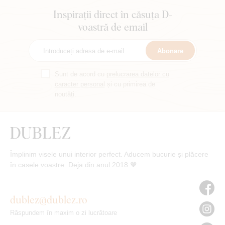
Inspirații direct în căsuța D-
voastră de email
Abonare
Sunt de acord cu
prelucrarea datelor cu
caracter personal
și cu primirea de
noutăți.
Împlinim visele unui interior perfect. Aducem bucurie și plăcere
în casele voastre. Deja din anul 2018 🧡
dublez@dublez.ro
Răspundem în maxim o zi lucrătoare