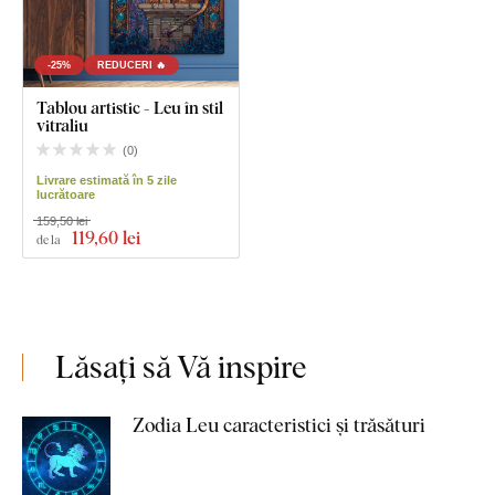
-25%
REDUCERI 🔥
Tablou artistic - Leu în stil
vitraliu
(
0
)
Livrare estimată în 5 zile
lucrătoare
159,50 lei
119
,60 lei
de la
Lăsați să Vă inspire
Zodia Leu caracteristici și trăsături