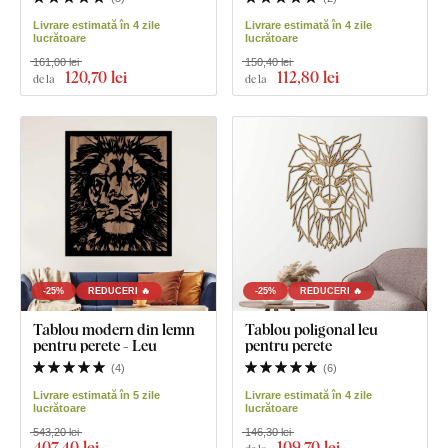
Livrare estimată în 4 zile
Livrare estimată în 4 zile
lucrătoare
lucrătoare
161,00 lei
150,40 lei
120
,70 lei
112
,80 lei
de la
de la
-25%
REDUCERI 🔥
-25%
REDUCERI 🔥
Tablou modern din lemn
Tablou poligonal leu
pentru perete - Leu
pentru perete
(
4
)
(
6
)
Livrare estimată în 5 zile
Livrare estimată în 4 zile
lucrătoare
lucrătoare
543,20 lei
146,30 lei
407
,40 lei
109
,70 lei