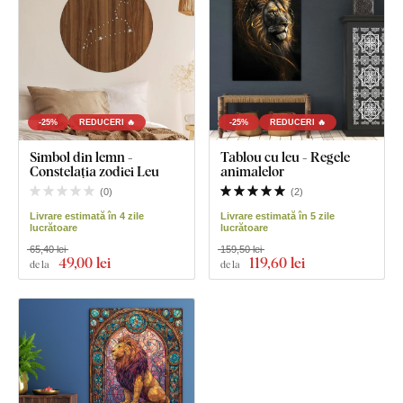
-25%
REDUCERI 🔥
-25%
REDUCERI 🔥
Simbol din lemn -
Tablou cu leu - Regele
Constelația zodiei Leu
animalelor
(
0
)
(
2
)
Livrare estimată în 4 zile
Livrare estimată în 5 zile
lucrătoare
lucrătoare
65,40 lei
159,50 lei
49
,00 lei
119
,60 lei
de la
de la