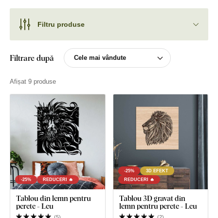
Filtru produse
Filtrare după
Afișat 9 produse
-25%
3D EFEKT
-25%
REDUCERI 🔥
REDUCERI 🔥
Tablou din lemn pentru
Tablou 3D gravat din
perete - Leu
lemn pentru perete - Leu
(
5
)
(
2
)