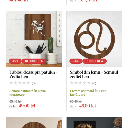
de la
-25%
REDUCERI 🔥
-25%
REDUCERI 🔥
Tablou deasupra patului -
Simbol din lemn - Semnul
Zodia Leu
zodiei Leu
(
0
)
(
0
)
Livrare estimată în 4 zile
Livrare estimată în 4 zile
lucrătoare
lucrătoare
65,40 lei
65,40 lei
49
,00 lei
49
,00 lei
de la
de la