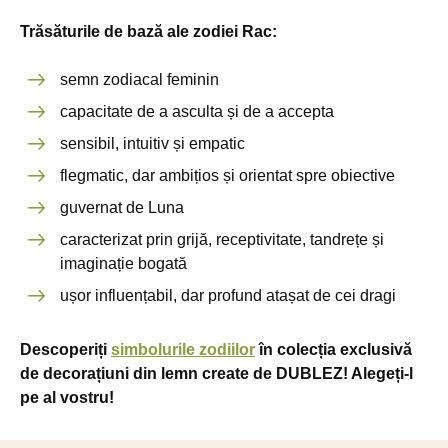
Trăsăturile de bază ale zodiei Rac:
semn zodiacal feminin
capacitate de a asculta și de a accepta
sensibil, intuitiv și empatic
flegmatic, dar ambițios și orientat spre obiective
guvernat de Luna
caracterizat prin grijă, receptivitate, tandrețe și
imaginație bogată
ușor influențabil, dar profund atașat de cei dragi
Descoperiți
simbolurile zodiilor
în colecția exclusivă
de decorațiuni din lemn create de DUBLEZ! Alegeți-l
pe al vostru!