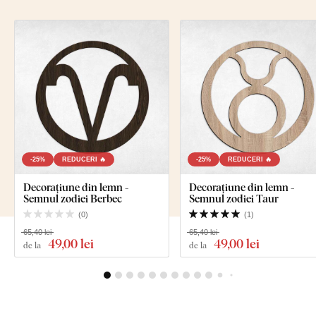
-25%
REDUCERI 🔥
-25%
REDUCERI 🔥
Decorațiune din lemn -
Decorațiune din lemn -
Semnul zodiei Berbec
Semnul zodiei Taur
(
0
)
(
1
)
65,40 lei
65,40 lei
49
,00 lei
49
,00 lei
de la
de la