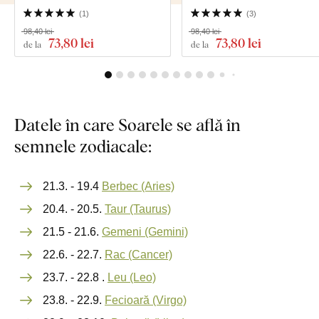
(
1
)
(
3
)
98,40 lei
98,40 lei
73
,80 lei
73
,80 lei
de la
de la
Datele în care Soarele se află în
semnele zodiacale:
21.3. - 19.4
Berbec (Aries)
20.4. - 20.5.
Taur (Taurus)
21.5 - 21.6.
Gemeni (Gemini)
22.6. - 22.7.
Rac (Cancer)
23.7. - 22.8 .
Leu (Leo)
23.8. - 22.9.
Fecioară (Virgo)