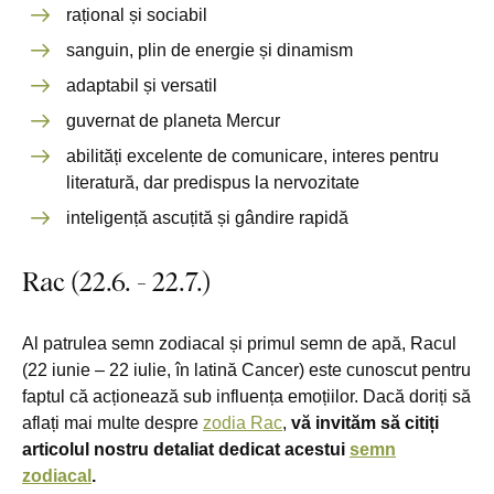
rațional și sociabil
sanguin, plin de energie și dinamism
adaptabil și versatil
guvernat de planeta Mercur
abilități excelente de comunicare, interes pentru
literatură, dar predispus la nervozitate
inteligență ascuțită și gândire rapidă
Rac (22.6. - 22.7.)
Al patrulea semn zodiacal și primul semn de apă, Racul
(22 iunie – 22 iulie, în latină Cancer) este cunoscut pentru
faptul că acționează sub influența emoțiilor. Dacă doriți să
aflați mai multe despre
zodia Rac
,
vă invităm să citiți
articolul nostru detaliat dedicat acestui
semn
zodiacal
.