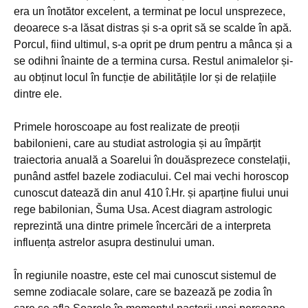
era un înotător excelent, a terminat pe locul unsprezece,
deoarece s-a lăsat distras și s-a oprit să se scalde în apă.
Porcul, fiind ultimul, s-a oprit pe drum pentru a mânca și a
se odihni înainte de a termina cursa. Restul animalelor și-
au obținut locul în funcție de abilitățile lor și de relațiile
dintre ele.
Primele horoscoape au fost realizate de preoții
babilonieni, care au studiat astrologia și au împărțit
traiectoria anuală a Soarelui în douăsprezece constelații,
punând astfel bazele zodiacului. Cel mai vechi horoscop
cunoscut datează din anul 410 î.Hr. și aparține fiului unui
rege babilonian, Šuma Usa. Acest diagram astrologic
reprezintă una dintre primele încercări de a interpreta
influența astrelor asupra destinului uman.
În regiunile noastre, este cel mai cunoscut sistemul de
semne zodiacale solare, care se bazează pe zodia în