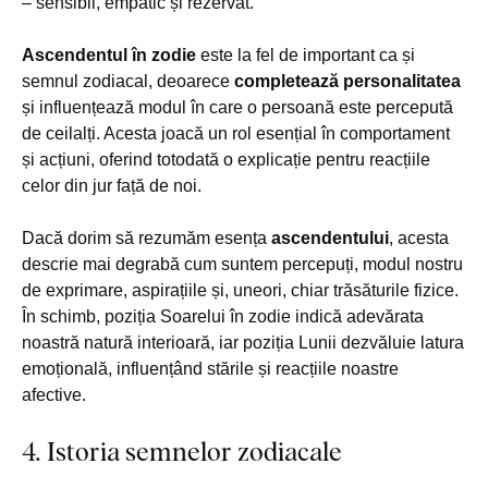
– sensibil, empatic și rezervat.
Ascendentul în zodie
este la fel de important ca și
semnul zodiacal, deoarece
completează personalitatea
și influențează modul în care o persoană este percepută
de ceilalți. Acesta joacă un rol esențial în comportament
și acțiuni, oferind totodată o explicație pentru reacțiile
celor din jur față de noi.
Dacă dorim să rezumăm esența
ascendentului
, acesta
descrie mai degrabă cum suntem percepuți, modul nostru
de exprimare, aspirațiile și, uneori, chiar trăsăturile fizice.
În schimb, poziția Soarelui în zodie indică adevărata
noastră natură interioară, iar poziția Lunii dezvăluie latura
emoțională, influențând stările și reacțiile noastre
afective.
4. Istoria semnelor zodiacale