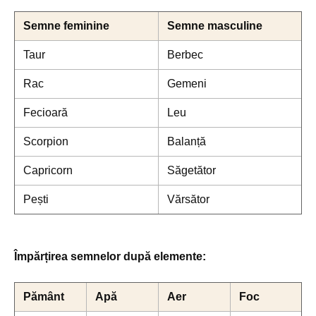
Semne feminine
Semne masculine
Taur
Berbec
Rac
Gemeni
Fecioară
Leu
Scorpion
Balanță
Capricorn
Săgetător
Pești
Vărsător
Împărțirea semnelor după elemente:
Pământ
Apă
Aer
Foc