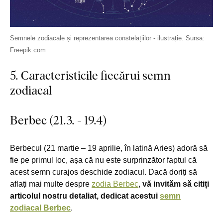
Semnele zodiacale și reprezentarea constelațiilor - ilustrație. Sursa:
Freepik.com
5. Caracteristicile fiecărui semn
zodiacal
Berbec (21.3. - 19.4)
Berbecul (21 martie – 19 aprilie, în latină Aries) adoră să
fie pe primul loc, așa că nu este surprinzător faptul că
acest semn curajos deschide zodiacul. Dacă doriți să
aflați mai multe despre
zodia Berbec
,
vă invităm să citiți
articolul nostru detaliat, dedicat acestui
semn
zodiacal Berbec
.