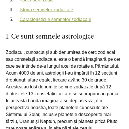
Istoria semnelor zodiacale
Caracteristicile semnelor zodiacale
1. Ce sunt semnele astrologice
Zodiacul, cunoscut și sub denumirea de cerc zodiacal
sau constelații zodiacale, este o bandă imaginară pe cer
care se întinde de-a lungul axei de rotație a Pământului.
Acum 4000 de ani, astrologii l-au împărțit în 12 secțiuni
dreptunghiulare egale, fiecare având 30 de grade.
Acestea au fost denumite semne zodiacale după 12
dintre cele 13 constelații cu care se suprapuneau parțial.
În această bandă imaginară se deplasează, din
perspectiva noastră, toate planetele cunoscute ale
Sistemului Solar, inclusiv planetele descoperite mai
târziu, Uranus și Neptun, precum și planeta pitică Pluto,
care poate apărea și în alte părți ale cerului.