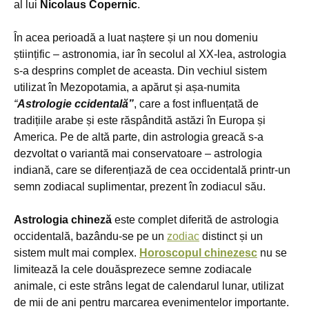
al lui
Nicolaus Copernic
.
În acea perioadă a luat naștere și un nou domeniu
științific – astronomia, iar în secolul al XX-lea, astrologia
s-a desprins complet de aceasta. Din vechiul sistem
utilizat în Mezopotamia, a apărut și așa-numita
“
A
strologie ccidentală”
, care a fost influențată de
tradițiile arabe și este răspândită astăzi în Europa și
America. Pe de altă parte, din astrologia greacă s-a
dezvoltat o variantă mai conservatoare – astrologia
indiană, care se diferențiază de cea occidentală printr-un
semn zodiacal suplimentar, prezent în zodiacul său.
Astrologia chineză
este complet diferită de astrologia
occidentală, bazându-se pe un
zodiac
distinct și un
sistem mult mai complex.
Horoscopul chinezesc
nu se
limitează la cele douăsprezece semne zodiacale
animale, ci este strâns legat de calendarul lunar, utilizat
de mii de ani pentru marcarea evenimentelor importante.