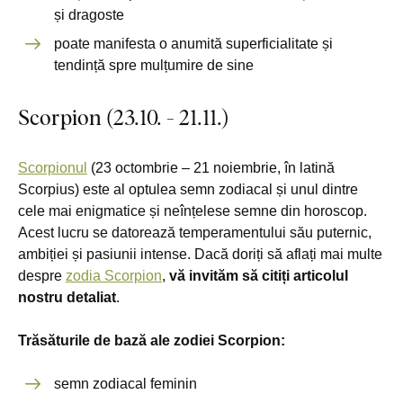
și dragoste
poate manifesta o anumită superficialitate și
tendință spre mulțumire de sine
Scorpion (23.10. - 21.11.)
Scorpionul
(23 octombrie – 21 noiembrie, în latină
Scorpius) este al optulea semn zodiacal și unul dintre
cele mai enigmatice și neînțelese semne din horoscop.
Acest lucru se datorează temperamentului său puternic,
ambiției și pasiunii intense. Dacă doriți să aflați mai multe
despre
zodia Scorpion
,
vă invităm să citiți articolul
nostru detaliat
.
Trăsăturile de bază ale zodiei Scorpion:
semn zodiacal feminin