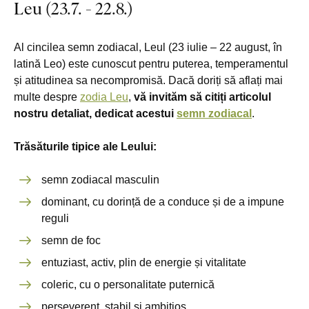
Leu (23.7. - 22.8.)
Al cincilea semn zodiacal, Leul (23 iulie – 22 august, în
latină Leo) este cunoscut pentru puterea, temperamentul
și atitudinea sa necompromisă. Dacă doriți să aflați mai
multe despre
zodia Leu
,
vă invităm să citiți articolul
nostru detaliat, dedicat acestui
semn zodiacal
.
Trăsăturile tipice ale Leului:
semn zodiacal masculin
dominant, cu dorință de a conduce și de a impune
reguli
semn de foc
entuziast, activ, plin de energie și vitalitate
coleric, cu o personalitate puternică
perseverent, stabil și ambițios