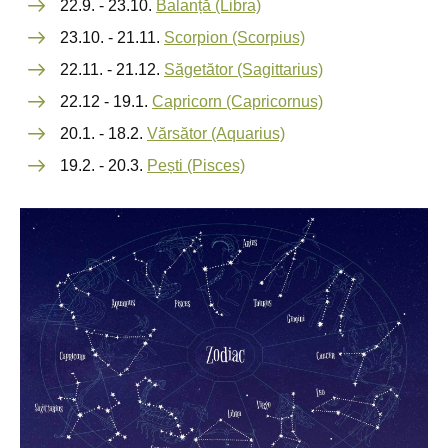
22.9. - 23.10.
Balanță (Libra)
23.10. - 21.11.
Scorpion (Scorpius)
22.11. - 21.12.
Săgetător (Sagittarius)
22.12 - 19.1.
Capricorn (Capricornus)
20.1. - 18.2.
Vărsător (Aquarius)
19.2. - 20.3.
Pești (Pisces)