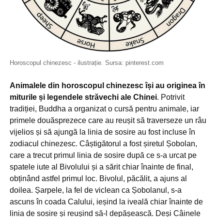
Horoscopul chinezesc - ilustrație. Sursa: pinterest.com
Animalele din horoscopul chinezesc își au originea în
miturile și legendele străvechi ale Chinei
. Potrivit
tradiției, Buddha a organizat o cursă pentru animale, iar
primele douăsprezece care au reușit să traverseze un râu
vijelios și să ajungă la linia de sosire au fost incluse în
zodiacul chinezesc. Câștigătorul a fost șiretul Șobolan,
care a trecut primul linia de sosire după ce s-a urcat pe
spatele iute al Bivolului și a sărit chiar înainte de final,
obținând astfel primul loc. Bivolul, păcălit, a ajuns al
doilea. Șarpele, la fel de viclean ca Șobolanul, s-a
ascuns în coada Calului, ieșind la iveală chiar înainte de
linia de sosire și reușind să-l depășească. Deși Câinele