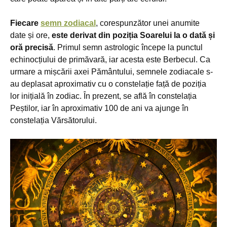
Fiecare
semn zodiacal
, corespunzător unei anumite
date și ore,
este derivat din poziția Soarelui la o dată și
oră precisă
. Primul semn astrologic începe la punctul
echinocțiului de primăvară, iar acesta este Berbecul. Ca
urmare a mișcării axei Pământului, semnele zodiacale s-
au deplasat aproximativ cu o constelație față de poziția
lor inițială în zodiac. În prezent, se află în constelația
Peștilor, iar în aproximativ 100 de ani va ajunge în
constelația Vărsătorului.