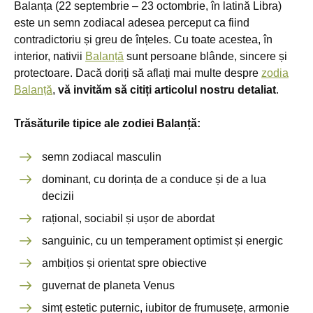
Balanța (22 septembrie – 23 octombrie, în latină Libra)
este un semn zodiacal adesea perceput ca fiind
contradictoriu și greu de înțeles. Cu toate acestea, în
interior, nativii
Balanță
sunt persoane blânde, sincere și
protectoare. Dacă doriți să aflați mai multe despre
zodia
Balanță
,
vă invităm să citiți articolul nostru detaliat
.
Trăsăturile tipice ale zodiei Balanță:
semn zodiacal masculin
dominant, cu dorința de a conduce și de a lua
decizii
rațional, sociabil și ușor de abordat
sanguinic, cu un temperament optimist și energic
ambițios și orientat spre obiective
guvernat de planeta Venus
simț estetic puternic, iubitor de frumusețe, armonie