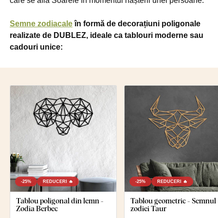
care se afla Soarele în momentul nașterii unei persoane.
Semne zodiacale
în formă de decorațiuni poligonale
realizate de DUBLEZ, ideale ca tablouri moderne sau
cadouri unice:
-25%
REDUCERI 🔥
-25%
REDUCERI 🔥
Tablou poligonal din lemn -
Tablou geometric - Semnul
Zodia Berbec
zodiei Taur