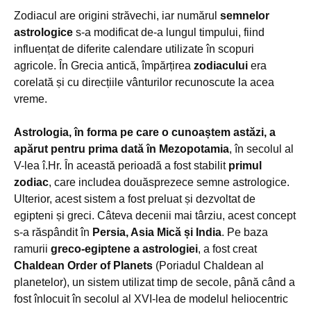
Zodiacul are origini străvechi, iar numărul
semnelor
astrologice
s-a modificat de-a lungul timpului, fiind
influențat de diferite calendare utilizate în scopuri
agricole. În Grecia antică, împărțirea
zodiacului
era
corelată și cu direcțiile vânturilor recunoscute la acea
vreme.
Astrologia, în forma pe care o cunoaștem astăzi, a
apărut pentru prima dată în Mezopotamia
, în secolul al
V-lea î.Hr. În această perioadă a fost stabilit
primul
zodiac
, care includea douăsprezece semne astrologice.
Ulterior, acest sistem a fost preluat și dezvoltat de
egipteni și greci. Câteva decenii mai târziu, acest concept
s-a răspândit în
Persia, Asia Mică și India
. Pe baza
ramurii
greco-egiptene a astrologiei
, a fost creat
Chaldean Order of Planets
(Poriadul Chaldean al
planetelor), un sistem utilizat timp de secole, până când a
fost înlocuit în secolul al XVI-lea de modelul heliocentric