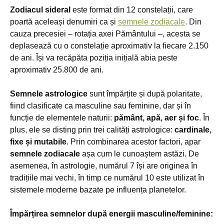
Zodiacul sideral
este format din 12 constelații, care
poartă aceleași denumiri ca și
semnele zodiacale
. Din
cauza precesiei – rotația axei Pământului –, acesta se
deplasează cu o constelație aproximativ la fiecare 2.150
de ani. Își va recăpăta poziția inițială abia peste
aproximativ 25.800 de ani.
Semnele astrologice
sunt împărțite și după polaritate,
fiind clasificate ca masculine sau feminine, dar și în
funcție de elementele naturii:
pământ, apă, aer și foc
. În
plus, ele se disting prin trei calități astrologice:
cardinale,
fixe și mutabile
. Prin combinarea acestor factori, apar
semnele zodiacale
așa cum le cunoaștem astăzi. De
asemenea, în astrologie, numărul 7 își are originea în
tradițiile mai vechi, în timp ce numărul 10 este utilizat în
sistemele moderne bazate pe influența planetelor.
Împărțirea semnelor după energii masculine/feminine: