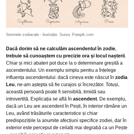
Semnele zodiacale - ilustrație. Sursa: Freepik.com
Dacă dorim să ne calculăm
ascendentul în zodie
,
trebuie să cunoaștem cu precizie ora și locul nașterii
.
Chiar și mici abateri pot duce la o determinare greșită a
ascendentului. Un exemplu simplu pentru a înțelege
influența ascendentului: dacă cineva este născut în
zodia
Leu
, ne-am aștepta să fie curajos și încrezător. Totuși,
această persoană poate fi sensibilă, timidă sau
introvertită. Explicația se află în
ascendent
. De exemplu,
dacă un Leu are ascendent în Pești, în interior rămâne un
Leu, având trăsăturile caracteristice și chiar
predispozițiile la anumite afecțiuni specifice zodiei, dar în
exterior este perceput de ceilalți mai degrabă ca un Pește