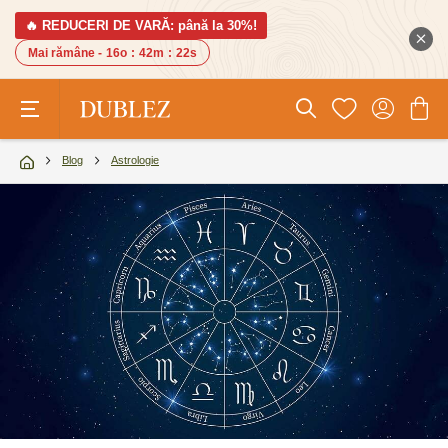
🔥 REDUCERI DE VARĂ: până la 30%!
Mai rămâne -
16o
:
42m
:
21s
Blog
Astrologie