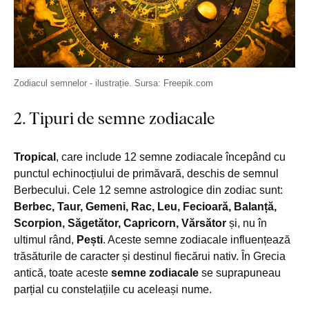
Zodiacul semnelor - ilustrație. Sursa: Freepik.com
2. Tipuri de semne zodiacale
Tropical
, care include 12 semne zodiacale începând cu
punctul echinocțiului de primăvară, deschis de semnul
Berbecului. Cele 12 semne astrologice din zodiac sunt:
Berbec, Taur, Gemeni, Rac, Leu, Fecioară, Balanță,
Scorpion, Săgetător, Capricorn, Vărsător
și, nu în
ultimul rând,
Pești
. Aceste semne zodiacale influențează
trăsăturile de caracter și destinul fiecărui nativ. În Grecia
antică, toate aceste
semne zodiacale
se suprapuneau
parțial cu constelațiile cu aceleași nume.