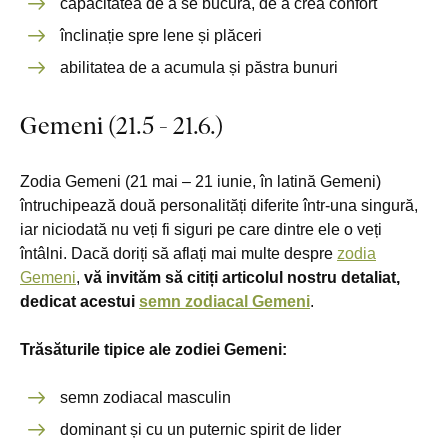
capacitatea de a se bucura, de a crea confort
înclinație spre lene și plăceri
abilitatea de a acumula și păstra bunuri
Gemeni (21.5 - 21.6.)
Zodia Gemeni (21 mai – 21 iunie, în latină Gemeni)
întruchipează două personalități diferite într-una singură,
iar niciodată nu veți fi siguri pe care dintre ele o veți
întâlni. Dacă doriți să aflați mai multe despre
zodia
Gemeni
,
vă invităm să citiți articolul nostru detaliat,
dedicat acestui
semn zodiacal Gemeni
.
Trăsăturile tipice ale zodiei Gemeni:
semn zodiacal masculin
dominant și cu un puternic spirit de lider