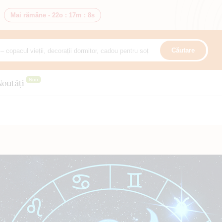
Mai rămâne -
22o
:
17m
:
7s
Căutare
Nou
Noutăți