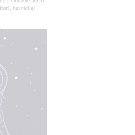
i ele motivele pentru
ători, harnici și