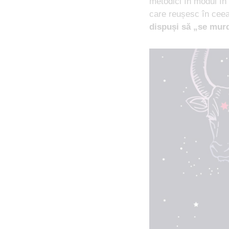
metodici în modul în
care reușesc în ceea
dispuși să „se mur