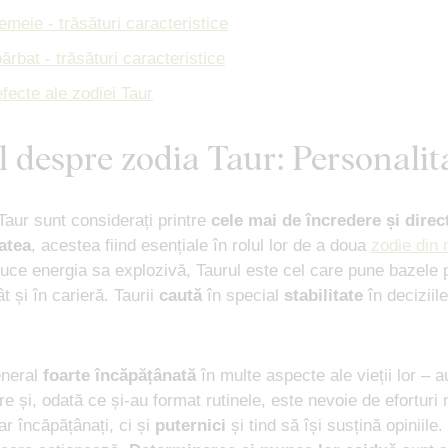
emeie - trăsături caracteristice
ărbat - trăsături caracteristice
defecte ale zodiei Taur
l despre zodia Taur: Personalit
Taur sunt considerați printre
cele mai de încredere și direc
tatea
, acestea fiind esențiale în rolul lor de a doua
zodie din 
ce energia sa explozivă, Taurul este cel care pune bazele p
t și în carieră. Taurii
caută
în special
stabilitate
în deciziile
eneral
foarte încăpățânată
în multe aspecte ale vieții lor – a
e și, odată ce și-au format rutinele, este nevoie de eforturi 
r încăpățânați, ci și
puternici
și tind să își susțină opiniile.