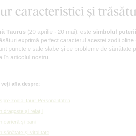
r caracteristici și trăsătu
ină Taurus
(20 aprilie - 20 mai), este
simbolul puteri
ăsături exprimă perfect caracterul acestei zodii pline d
unt punctele sale slabe și ce probleme de sănătate 
a în articolul nostru.
 veți afla despre:
spre zodia Taur: Personalitatea
n dragoste și relații
n carieră și bani
n sănătate și vitalitate