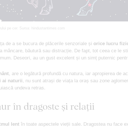
urului pe cer. Sursa: hindustantimes.com
nța de a se bucura de plăcerile senzoriale și
orice lucru fizi
la mâncare, băutură sau distracție. De fapt, tot ceea ce le s
mum. Deseori, au un gust excelent și un simț puternic pentru 
mânt
, are o legătură profundă cu natura, iar apropierea de a
i ai naturii
, nu sunt atrași de viața la oraș sau zone aglome
cuiască undeva retras.
ur în dragoste și relații
itmul lent
în toate aspectele vieții sale. Dragostea nu face ex