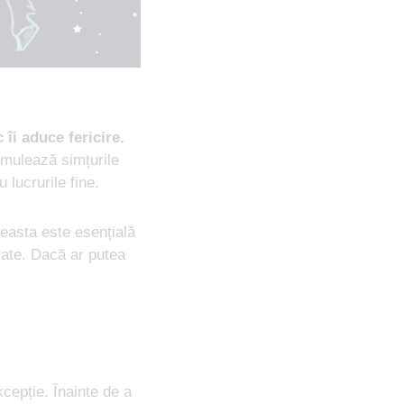
c îi aduce fericire.
timulează simțurile
lucrurile fine.
ceasta este esențială
rate. Dacă ar putea
cepție. Înainte de a