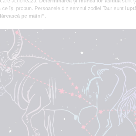
 care acționează.
Determinarea și munca lor asiduă
sunt ș
 ce își propun. Persoanele din semnul zodiei Taur sunt
lupt
dărească pe mâini”
.