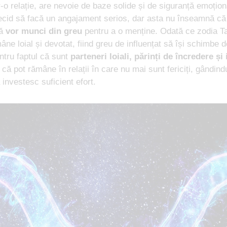
r-o relație, are nevoie de baze solide și de siguranță emoțio
cid să facă un angajament serios, dar asta nu înseamnă că î
că
vor munci din greu
pentru a o menține. Odată ce zodia Ta
âne loial și devotat, fiind greu de influențat să își schimbe 
ntru faptul că sunt
parteneri loiali, părinți de încredere și 
că pot rămâne în relații în care nu mai sunt fericiți, gândin
ă investesc suficient efort.