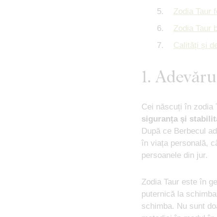
Zodia Taur f
Zodia Taur b
Calități și 
1. Adevăru
Cei născuți în zodia 
siguranța și stabili
După ce Berbecul adu
în viața personală, câ
persoanele din jur.
Zodia Taur este în g
puternică la schimbar
schimba. Nu sunt doa