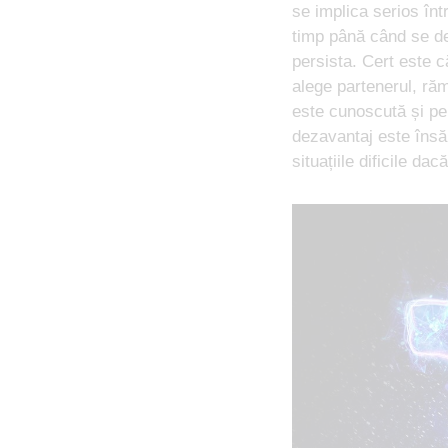
se implica serios înt
timp până când se de
persista. Cert este 
alege partenerul, răm
este cunoscută și pe
dezavantaj este însă 
situațiile dificile dac