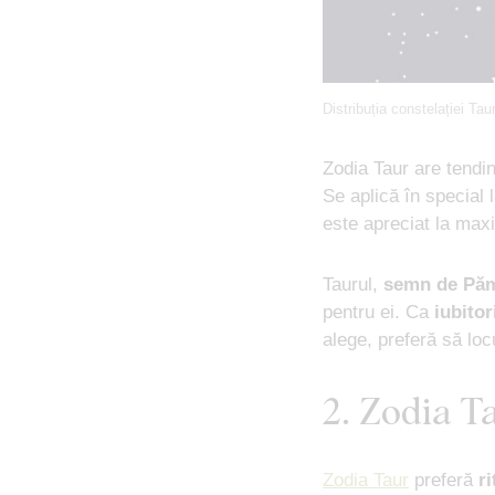
Distribuția constelației Ta
Zodia Taur are tendi
Se aplică în special 
este apreciat la maxi
Taurul,
semn de Pă
pentru ei. Ca
iubitor
alege, preferă să lo
2. Zodia Ta
Zodia Taur
preferă
r