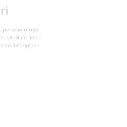
ri
i, perseverenței
e vitalitate. În ce
poate întâmpina?