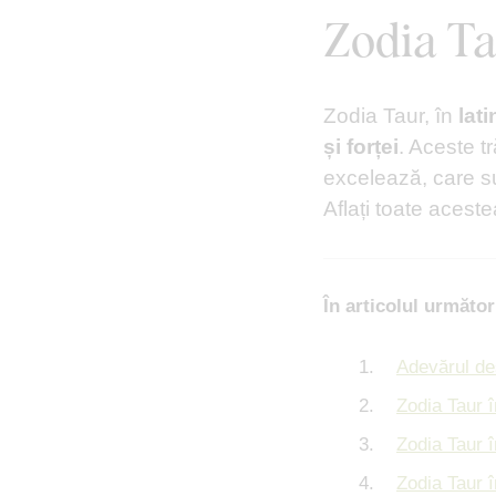
Zodia Tau
Zodia Taur, în
lat
și forței
. Aceste tr
excelează, care s
Aflați toate aceste
În articolul următor
Adevărul de
Zodia Taur î
Zodia Taur î
Zodia Taur î