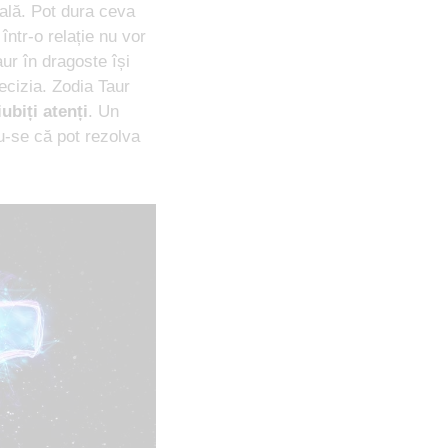
nală. Pot dura ceva
ntr-o relație nu vor
ur în dragoste își
decizia. Zodia Taur
iubiți atenți
. Un
du-se că pot rezolva