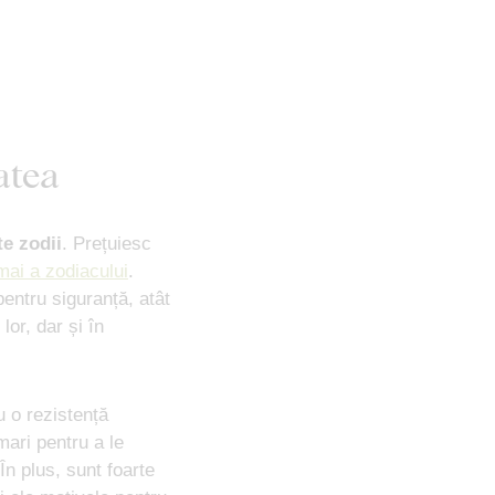
atea
te zodii
. Prețuiesc
mai a zodiacului
.
entru siguranță, atât
 lor, dar și în
u o rezistență
mari pentru a le
 În plus, sunt foarte